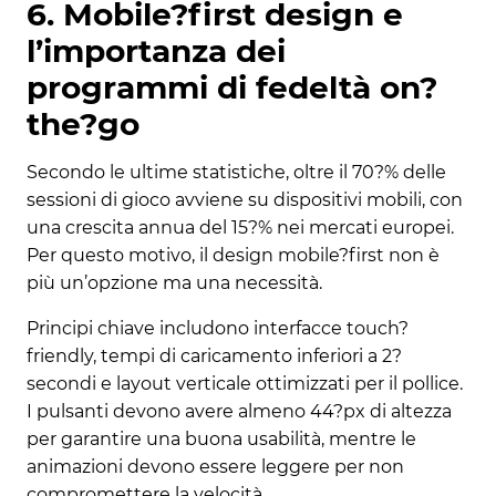
6. Mobile?first design e
l’importanza dei
programmi di fedeltà on?
the?go
Secondo le ultime statistiche, oltre il 70?% delle
sessioni di gioco avviene su dispositivi mobili, con
una crescita annua del 15?% nei mercati europei.
Per questo motivo, il design mobile?first non è
più un’opzione ma una necessità.
Principi chiave includono interfacce touch?
friendly, tempi di caricamento inferiori a 2?
secondi e layout verticale ottimizzati per il pollice.
I pulsanti devono avere almeno 44?px di altezza
per garantire una buona usabilità, mentre le
animazioni devono essere leggere per non
compromettere la velocità.