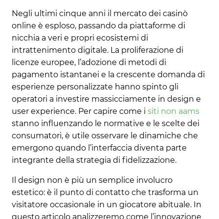
Negli ultimi cinque anni il mercato dei casinò
online è esploso, passando da piattaforme di
nicchia a veri e propri ecosistemi di
intrattenimento digitale. La proliferazione di
licenze europee, l’adozione di metodi di
pagamento istantanei e la crescente domanda di
esperienze personalizzate hanno spinto gli
operatori a investire massicciamente in design e
user experience. Per capire come i
siti non aams
stanno influenzando le normative e le scelte dei
consumatori, è utile osservare le dinamiche che
emergono quando l’interfaccia diventa parte
integrante della strategia di fidelizzazione.
Il design non è più un semplice involucro
estetico: è il punto di contatto che trasforma un
visitatore occasionale in un giocatore abituale. In
questo articolo analizzeremo come l’innovazione