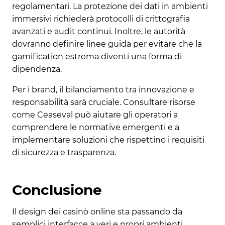
regolamentari. La protezione dei dati in ambienti
immersivi richiederà protocolli di crittografia
avanzati e audit continui. Inoltre, le autorità
dovranno definire linee guida per evitare che la
gamification estrema diventi una forma di
dipendenza.
Per i brand, il bilanciamento tra innovazione e
responsabilità sarà cruciale. Consultare risorse
come Ceaseval può aiutare gli operatori a
comprendere le normative emergenti e a
implementare soluzioni che rispettino i requisiti
di sicurezza e trasparenza.
Conclusione
Il design dei casinò online sta passando da
semplici interfacce a veri e propri ambienti