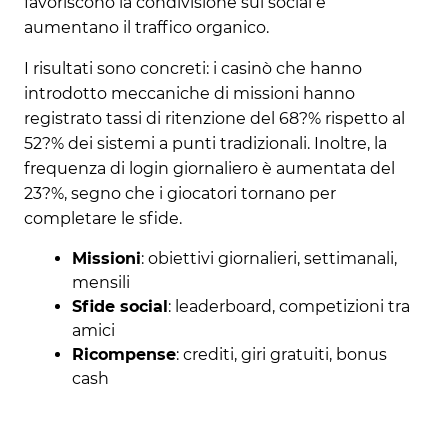
favoriscono la condivisione sui social e
aumentano il traffico organico.
I risultati sono concreti: i casinò che hanno
introdotto meccaniche di missioni hanno
registrato tassi di ritenzione del 68?% rispetto al
52?% dei sistemi a punti tradizionali. Inoltre, la
frequenza di login giornaliero è aumentata del
23?%, segno che i giocatori tornano per
completare le sfide.
Missioni
: obiettivi giornalieri, settimanali,
mensili
Sfide social
: leaderboard, competizioni tra
amici
Ricompense
: crediti, giri gratuiti, bonus
cash