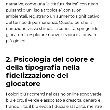
narrative, come una “città futuristica” con neon
pulsanti o un “isola tropicale” con suoni
ambientali, registrano un aumento significativo
del tempo di permanenza. Questo perché la
narrazione visiva stimola la curiosità, spingendo il
giocatore a esplorare nuove sezioni e a provare
più giochi.
2. Psicologia del colore e
della tipografia nella
fidelizzazione del
giocatore
I colori più ricorrenti nei casinò online sono verde,
blu e oro. Il verde è associato a crescita, denaro e
tranquillità; il blu evoca fiducia e stabilità, mentre