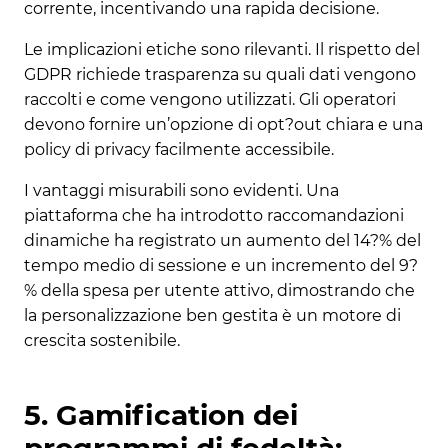
corrente, incentivando una rapida decisione.
Le implicazioni etiche sono rilevanti. Il rispetto del
GDPR richiede trasparenza su quali dati vengono
raccolti e come vengono utilizzati. Gli operatori
devono fornire un’opzione di opt?out chiara e una
policy di privacy facilmente accessibile.
I vantaggi misurabili sono evidenti. Una
piattaforma che ha introdotto raccomandazioni
dinamiche ha registrato un aumento del 14?% del
tempo medio di sessione e un incremento del 9?
% della spesa per utente attivo, dimostrando che
la personalizzazione ben gestita è un motore di
crescita sostenibile.
5. Gamification dei