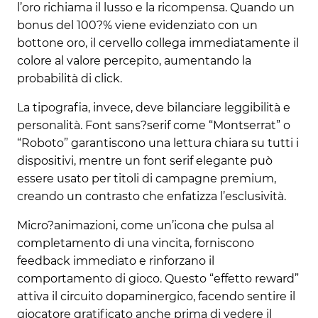
l’oro richiama il lusso e la ricompensa. Quando un
bonus del 100?% viene evidenziato con un
bottone oro, il cervello collega immediatamente il
colore al valore percepito, aumentando la
probabilità di click.
La tipografia, invece, deve bilanciare leggibilità e
personalità. Font sans?serif come “Montserrat” o
“Roboto” garantiscono una lettura chiara su tutti i
dispositivi, mentre un font serif elegante può
essere usato per titoli di campagne premium,
creando un contrasto che enfatizza l’esclusività.
Micro?animazioni, come un’icona che pulsa al
completamento di una vincita, forniscono
feedback immediato e rinforzano il
comportamento di gioco. Questo “effetto reward”
attiva il circuito dopaminergico, facendo sentire il
giocatore gratificato anche prima di vedere il