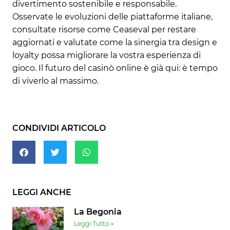
divertimento sostenibile e responsabile.
Osservate le evoluzioni delle piattaforme italiane,
consultate risorse come Ceaseval per restare
aggiornati e valutate come la sinergia tra design e
loyalty possa migliorare la vostra esperienza di
gioco. Il futuro del casinò online è già qui: è tempo
di viverlo al massimo.
CONDIVIDI ARTICOLO
LEGGI ANCHE
La Begonia
Leggi Tutto »