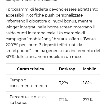
I programmi di fedeltà devono essere altrettanto
accessibili. Notifiche push personalizzate
informano il giocatore di nuovi bonus, mentre
widget integrati nella home screen mostrano il
saldo punti in tempo reale. Un esempio di
campagna “mobile?only” è stata l’offerta “Bonus
200?% per i primi 3 depositi effettuati da
smartphone”, che ha generato un incremento del
31?% delle transazioni mobile in un mese.
Caratteristica
Desktop
Mobile
Tempo di
3,2?s
1,8?s
caricamento medio
Percentuale di click
12?%
27?%
su bonus