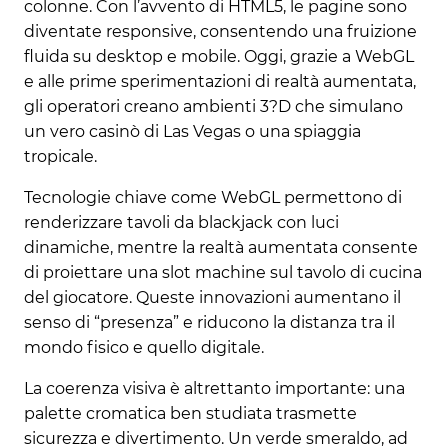
colonne. Con l’avvento di HTML5, le pagine sono
diventate responsive, consentendo una fruizione
fluida su desktop e mobile. Oggi, grazie a WebGL
e alle prime sperimentazioni di realtà aumentata,
gli operatori creano ambienti 3?D che simulano
un vero casinò di Las Vegas o una spiaggia
tropicale.
Tecnologie chiave come WebGL permettono di
renderizzare tavoli da blackjack con luci
dinamiche, mentre la realtà aumentata consente
di proiettare una slot machine sul tavolo di cucina
del giocatore. Queste innovazioni aumentano il
senso di “presenza” e riducono la distanza tra il
mondo fisico e quello digitale.
La coerenza visiva è altrettanto importante: una
palette cromatica ben studiata trasmette
sicurezza e divertimento. Un verde smeraldo, ad