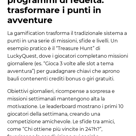
programmi di fedeltà:
trasformare i punti in
avventure
La gamification trasforma il tradizionale sistema a
punti in una serie di missioni, sfide e livelli. Un
esempio pratico è il “Treasure Hunt” di
LuckyQuest, dove i giocatori completano missioni
giornaliere (es. “Gioca 3 volte alle slot a tema
avventura”) per guadagnare chiavi che aprono
bauli contenenti crediti bonus o giri gratuiti.
Obiettivi giornalieri, ricompense a sorpresa e
missioni settimanali mantengono alta la
motivazione. Le leaderboard mostrano i primi 10
giocatori della settimana, creando una
competizione amichevole. Le sfide tra amici,
come “Chi ottiene più vincite in 24?h?”,