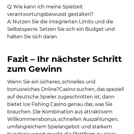
Q: Wie kann ich meine Spielzeit
verantwortungsbewusst gestalten?
A: Nutzen Sie die integrierten Limits und die
Selbstsperre. Setzen Sie sich ein Budget und
halten Sie sich daran.
Fazit – Ihr nächster Schritt
zum Gewinn
Wenn Sie ein sicheres, schnelles und
bonusreiches Online?Casino suchen, das speziell
auf deutsche Spieler zugeschnitten ist, dann
bietet Ice Fishing Casino genau das, was Sie
brauchen. Die Kombination aus attraktivem
Willkommensbonus, schnellen Auszahlungen,
umfangreichem Spielangebot und starkem