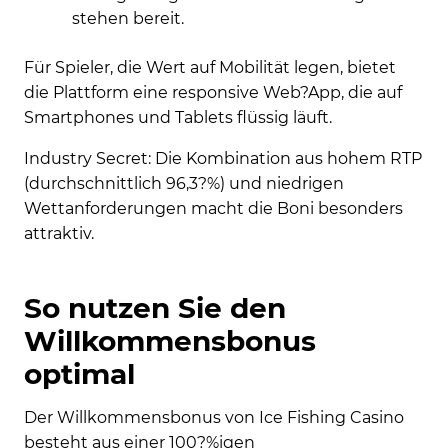
stehen bereit.
Für Spieler, die Wert auf Mobilität legen, bietet
die Plattform eine responsive Web?App, die auf
Smartphones und Tablets flüssig läuft.
Industry Secret: Die Kombination aus hohem RTP
(durchschnittlich 96,3?%) und niedrigen
Wettanforderungen macht die Boni besonders
attraktiv.
So nutzen Sie den
Willkommensbonus
optimal
Der Willkommensbonus von Ice Fishing Casino
besteht aus einer 100?%igen