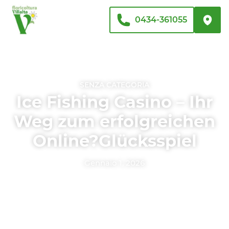
Vai
al
0434-361055
contenuto
SENZA CATEGORIA
Ice Fishing Casino – Ihr
Weg zum erfolgreichen
Online?Glücksspiel
Gennaio 1, 2026