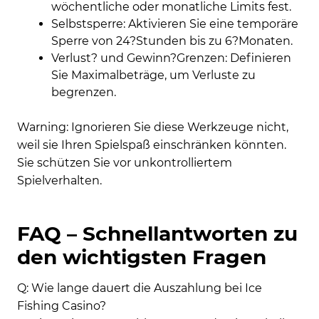
wöchentliche oder monatliche Limits fest.
Selbstsperre: Aktivieren Sie eine temporäre
Sperre von 24?Stunden bis zu 6?Monaten.
Verlust? und Gewinn?Grenzen: Definieren
Sie Maximalbeträge, um Verluste zu
begrenzen.
Warning: Ignorieren Sie diese Werkzeuge nicht,
weil sie Ihren Spielspaß einschränken könnten.
Sie schützen Sie vor unkontrolliertem
Spielverhalten.
FAQ – Schnellantworten zu
den wichtigsten Fragen
Q: Wie lange dauert die Auszahlung bei Ice
Fishing Casino?