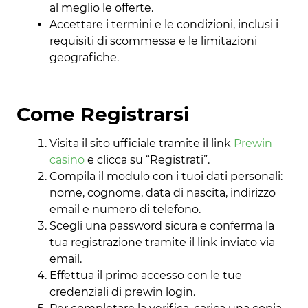
al meglio le offerte.
Accettare i termini e le condizioni, inclusi i
requisiti di scommessa e le limitazioni
geografiche.
Come Registrarsi
Visita il sito ufficiale tramite il link
Prewin
casino
e clicca su “Registrati”.
Compila il modulo con i tuoi dati personali:
nome, cognome, data di nascita, indirizzo
email e numero di telefono.
Scegli una password sicura e conferma la
tua registrazione tramite il link inviato via
email.
Effettua il primo accesso con le tue
credenziali di prewin login.