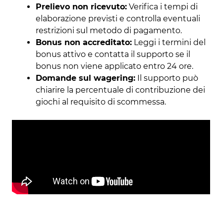
Prelievo non ricevuto:
Verifica i tempi di
elaborazione previsti e controlla eventuali
restrizioni sul metodo di pagamento.
Bonus non accreditato:
Leggi i termini del
bonus attivo e contatta il supporto se il
bonus non viene applicato entro 24 ore.
Domande sul wagering:
Il supporto può
chiarire la percentuale di contribuzione dei
giochi al requisito di scommessa.