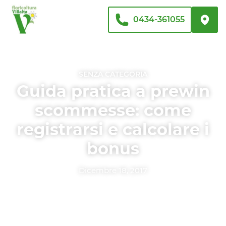
Vai
al
0434-361055
contenuto
SENZA CATEGORIA
Guida pratica a prewin
scommesse: come
registrarsi e calcolare i
bonus
Dicembre 18, 2017