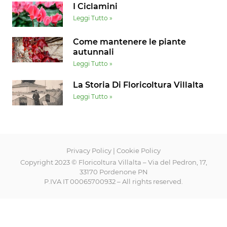
I Ciclamini
Leggi Tutto »
Come mantenere le piante
autunnali
Leggi Tutto »
La Storia Di Floricoltura Villalta
Leggi Tutto »
Privacy Policy
|
Cookie Policy
Copyright 2023 © Floricoltura Villalta – Via del Pedron, 17,
33170 Pordenone PN
P.IVA IT 00065700932 – All rights reserved.