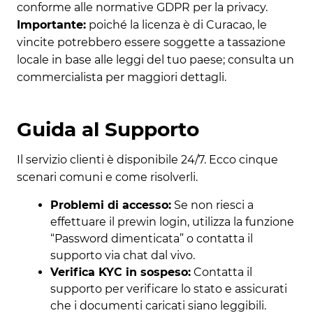
conforme alle normative GDPR per la privacy.
Importante:
poiché la licenza è di Curacao, le
vincite potrebbero essere soggette a tassazione
locale in base alle leggi del tuo paese; consulta un
commercialista per maggiori dettagli.
Guida al Supporto
Il servizio clienti è disponibile 24/7. Ecco cinque
scenari comuni e come risolverli.
Problemi di accesso:
Se non riesci a
effettuare il prewin login, utilizza la funzione
“Password dimenticata” o contatta il
supporto via chat dal vivo.
Verifica KYC in sospeso:
Contatta il
supporto per verificare lo stato e assicurati
che i documenti caricati siano leggibili.