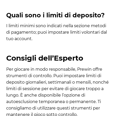
Quali sono i limiti di deposito?
I limiti minimi sono indicati nella sezione metodi
di pagamento; puoi impostare limiti volontari dal
tuo account.
Consigli dell’Esperto
Per giocare in modo responsabile, Prewin offre
strumenti di controllo. Puoi impostare limiti di
deposito giornalieri, settimanali o mensili, nonché
limiti di sessione per evitare di giocare troppo a
lungo. È anche disponibile l’opzione di
autoesclusione temporanea o permanente. Ti
consigliamo di utilizzare questi strumenti per
mantenere il gioco sotto controllo.