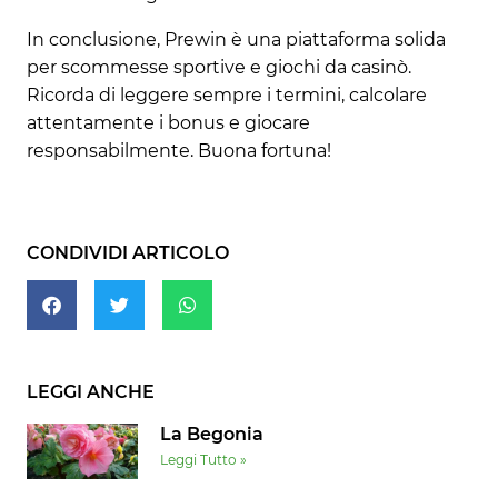
In conclusione, Prewin è una piattaforma solida
per scommesse sportive e giochi da casinò.
Ricorda di leggere sempre i termini, calcolare
attentamente i bonus e giocare
responsabilmente. Buona fortuna!
CONDIVIDI ARTICOLO
LEGGI ANCHE
La Begonia
Leggi Tutto »