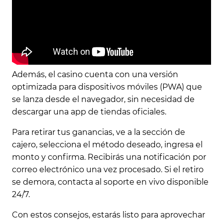
Además, el casino cuenta con una versión
optimizada para dispositivos móviles (PWA) que
se lanza desde el navegador, sin necesidad de
descargar una app de tiendas oficiales.
Para retirar tus ganancias, ve a la sección de
cajero, selecciona el método deseado, ingresa el
monto y confirma. Recibirás una notificación por
correo electrónico una vez procesado. Si el retiro
se demora, contacta al soporte en vivo disponible
24/7.
Con estos consejos, estarás listo para aprovechar