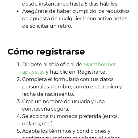
desde instantáneo hasta 5 días hábiles.
Asegúrate de haber cumplido los requisitos
de apuesta de cualquier bono activo antes
de solicitar un retiro.
Cómo registrarse
Dirígete al sitio oficial de
Marathonbet
apuestas
y haz clic en ‘Registrarte’.
Completa el formulario con tus datos
personales: nombre, correo electrónico y
fecha de nacimiento.
Crea un nombre de usuario y una
contraseña segura.
Selecciona tu moneda preferida (euros,
dólares, etc.).
Acepta los términos y condiciones y