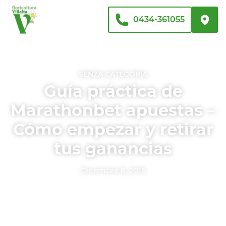
Vai
al
0434-361055
contenuto
SENZA CATEGORIA
Guía práctica de
Marathonbet apuestas –
Cómo empezar y retirar
tus ganancias
Dicembre 6, 2015