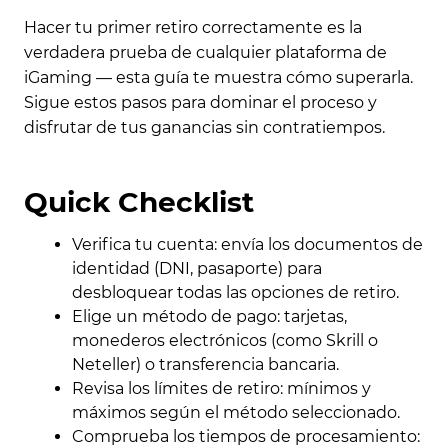
Hacer tu primer retiro correctamente es la
verdadera prueba de cualquier plataforma de
iGaming — esta guía te muestra cómo superarla.
Sigue estos pasos para dominar el proceso y
disfrutar de tus ganancias sin contratiempos.
Quick Checklist
Verifica tu cuenta: envía los documentos de
identidad (DNI, pasaporte) para
desbloquear todas las opciones de retiro.
Elige un método de pago: tarjetas,
monederos electrónicos (como Skrill o
Neteller) o transferencia bancaria.
Revisa los límites de retiro: mínimos y
máximos según el método seleccionado.
Comprueba los tiempos de procesamiento: