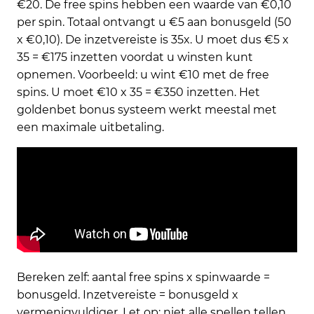
€20. De free spins hebben een waarde van €0,10
per spin. Totaal ontvangt u €5 aan bonusgeld (50
x €0,10). De inzetvereiste is 35x. U moet dus €5 x
35 = €175 inzetten voordat u winsten kunt
opnemen. Voorbeeld: u wint €10 met de free
spins. U moet €10 x 35 = €350 inzetten. Het
goldenbet bonus systeem werkt meestal met
een maximale uitbetaling.
Bereken zelf: aantal free spins x spinwaarde =
bonusgeld. Inzetvereiste = bonusgeld x
vermenigvuldiger. Let op: niet alle spellen tellen