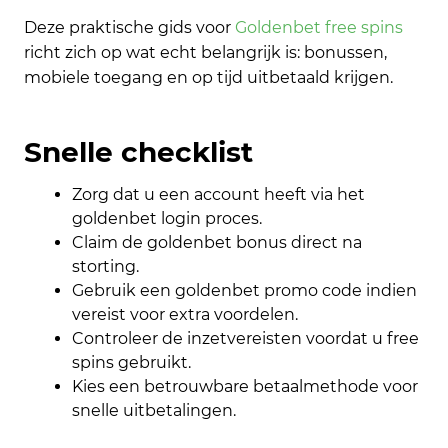
Deze praktische gids voor
Goldenbet free spins
richt zich op wat echt belangrijk is: bonussen,
mobiele toegang en op tijd uitbetaald krijgen.
Snelle checklist
Zorg dat u een account heeft via het
goldenbet login proces.
Claim de goldenbet bonus direct na
storting.
Gebruik een goldenbet promo code indien
vereist voor extra voordelen.
Controleer de inzetvereisten voordat u free
spins gebruikt.
Kies een betrouwbare betaalmethode voor
snelle uitbetalingen.