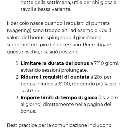
nette della settimana, utile per chi gioca a
tavoli a bassa varianza.
Il pericolo nasce quando i requisiti di puntata
(wagering) sono troppo alti, ad esempio 40x il
valore del bonus, spingendo il giocatore a
scommettere più del necessario. Per mitigare
questo rischio, i casinò possono:
Limitare la durata del bonus
a 7?10 giorni,
evitando sessioni prolungate.
Ridurre i requisiti di puntata
a 20x per
bonus inferiori a €100, rendendo più facile il
cash?out.
Imporre limiti di tempo di gioco
(es. 2 ore
al giorno) direttamente nella pagina del
bonus.
Best practice per la comunicazione includono: