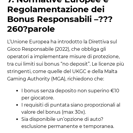
Regolamentazione dei
Bonus Responsabili –???
260?parole
L’Unione Europea ha introdotto la Direttiva sul
Gioco Responsabile (2022), che obbliga gli
operatori a implementare misure di protezione,
tra cui limiti sui bonus “no deposit”. Le licenze più
stringenti, come quelle del UKGC e della Malta
Gaming Authority (MGA), richiedono che:
I bonus senza deposito non superino €10
per giocatore.
I requisiti di puntata siano proporzionali al
valore del bonus (max 30x).
Sia disponibile un’opzione di auto?
esclusione permanente e temporanea.