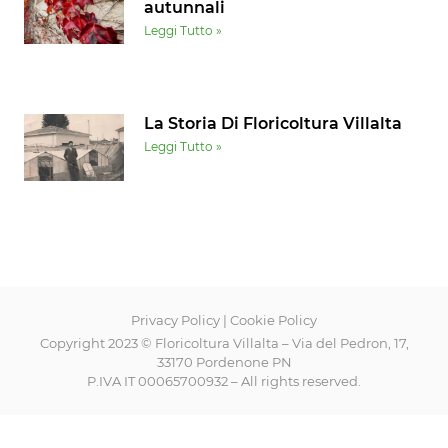
autunnali
Leggi Tutto »
La Storia Di Floricoltura Villalta
Leggi Tutto »
Privacy Policy
|
Cookie Policy
Copyright 2023 © Floricoltura Villalta – Via del Pedron, 17,
33170 Pordenone PN
P.IVA IT 00065700932 – All rights reserved.