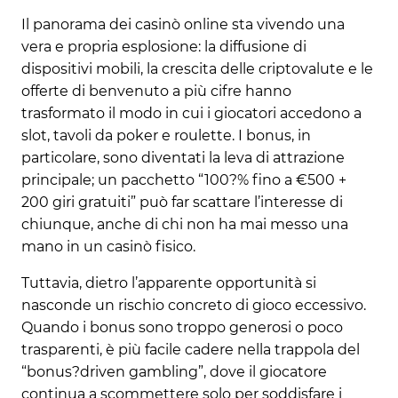
Il panorama dei casinò online sta vivendo una
vera e propria esplosione: la diffusione di
dispositivi mobili, la crescita delle criptovalute e le
offerte di benvenuto a più cifre hanno
trasformato il modo in cui i giocatori accedono a
slot, tavoli da poker e roulette. I bonus, in
particolare, sono diventati la leva di attrazione
principale; un pacchetto “100?% fino a €500 +
200 giri gratuiti” può far scattare l’interesse di
chiunque, anche di chi non ha mai messo una
mano in un casinò fisico.
Tuttavia, dietro l’apparente opportunità si
nasconde un rischio concreto di gioco eccessivo.
Quando i bonus sono troppo generosi o poco
trasparenti, è più facile cadere nella trappola del
“bonus?driven gambling”, dove il giocatore
continua a scommettere solo per soddisfare i