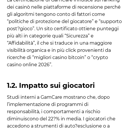
dei casinò nelle piattaforme di recensione perché
gli algoritmi tengono conto di fattori come
“politiche di protezione del giocatore” e “supporto
post?gioco”. Un sito certificato ottiene punteggi
più alti in categorie quali “Sicurezza” e
“Affidabilità”, il che si traduce in una maggiore
visibilità organica e in più click provenienti da
ricerche di “migliori casino bitcoin” o “crypto
casino online 2026”.
1.2. Impatto sui giocatori
Studi interni a GamCare mostrano che, dopo
l’implementazione di programmi di
responsabilità, i comportamenti a rischio
diminuiscono del 22?% in media. I giocatori che
accedono a strumenti di auto?esclusione o a