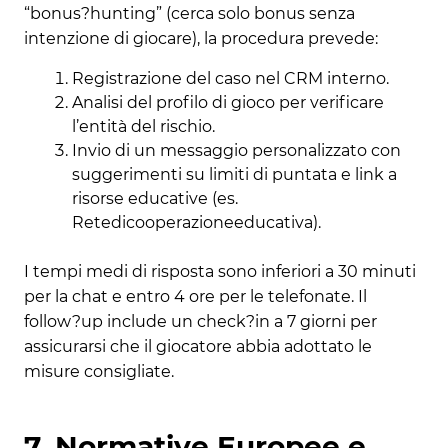
“bonus?hunting” (cerca solo bonus senza
intenzione di giocare), la procedura prevede:
Registrazione del caso nel CRM interno.
Analisi del profilo di gioco per verificare
l’entità del rischio.
Invio di un messaggio personalizzato con
suggerimenti su limiti di puntata e link a
risorse educative (es.
Retedicooperazioneeducativa).
I tempi medi di risposta sono inferiori a 30 minuti
per la chat e entro 4 ore per le telefonate. Il
follow?up include un check?in a 7 giorni per
assicurarsi che il giocatore abbia adottato le
misure consigliate.
7. Normative Europee e