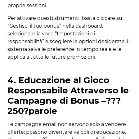
proprie sessioni.
Per attivare questi strumenti, basta cliccare su
“Gestisci il tuo bonus” nella dashboard,
selezionare la voce “Impostazioni di
responsabilità” e scegliere le opzioni desiderate. Il
sistema salva le preferenze in tempo reale e le
applica a tutte le future promozioni.
4. Educazione al Gioco
Responsabile Attraverso le
Campagne di Bonus –???
250?parole
Le campagne email non servono solo a vendere
offerte; possono diventare veicoli di educazione.