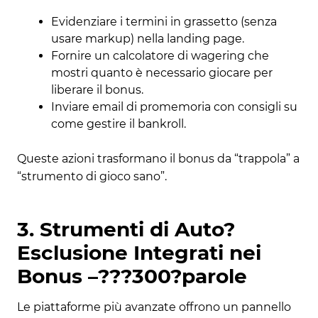
Evidenziare i termini in grassetto (senza
usare markup) nella landing page.
Fornire un calcolatore di wagering che
mostri quanto è necessario giocare per
liberare il bonus.
Inviare email di promemoria con consigli su
come gestire il bankroll.
Queste azioni trasformano il bonus da “trappola” a
“strumento di gioco sano”.
3. Strumenti di Auto?
Esclusione Integrati nei
Bonus –???300?parole
Le piattaforme più avanzate offrono un pannello