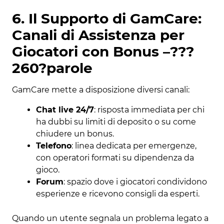
6. Il Supporto di GamCare:
Canali di Assistenza per
Giocatori con Bonus –???
260?parole
GamCare mette a disposizione diversi canali:
Chat live 24/7
: risposta immediata per chi
ha dubbi su limiti di deposito o su come
chiudere un bonus.
Telefono
: linea dedicata per emergenze,
con operatori formati su dipendenza da
gioco.
Forum
: spazio dove i giocatori condividono
esperienze e ricevono consigli da esperti.
Quando un utente segnala un problema legato a