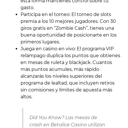
esta forma mantienes control sobre tu
gasto.
Participa en el torneo: El torneo de slots
premia a los 10 mejores jugadores. Con 30
giros gratis en “Zombie Cash”, tienes una
buena oportunidad de posicionarte en los
primeros lugares.
Juega en casino en vivo: El programa VIP
relámpago duplica los puntos que obtienes
en mesas de ruleta y blackjack. Cuantos
más puntos acumules, más rápido
alcanzarás los niveles superiores del
programa de lealtad, que incluyen retiros
sin comisiones y límites de apuesta más
altos.
Did You Know? Las mesas de
crash en Betalice Casino utilizan