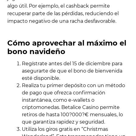
algo útil. Por ejemplo, el cashback permite
recuperar parte de las pérdidas, reduciendo el
impacto negativo de una racha desfavorable.
Cómo aprovechar al máximo el
bono navideño
Regístrate antes del 15 de diciembre para
asegurarte de que el bono de bienvenida
esté disponible.
Realiza tu primer depósito con un método
de pago que ofrezca confirmación
instantánea, como e-wallets o
criptomonedas. Betalice Casino permite
retiros de hasta 100?000?€ mensuales, lo
que garantiza rapidez y seguridad.
Utiliza los giros gratis en “Christmas