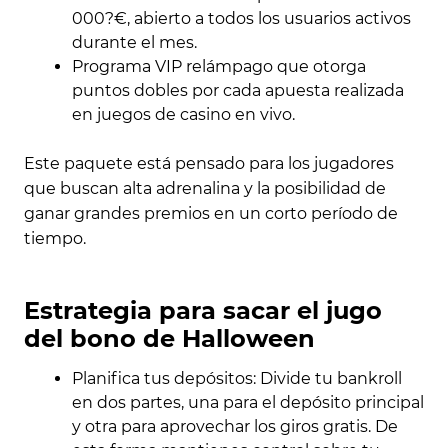
000?€, abierto a todos los usuarios activos
durante el mes.
Programa VIP relámpago que otorga
puntos dobles por cada apuesta realizada
en juegos de casino en vivo.
Este paquete está pensado para los jugadores
que buscan alta adrenalina y la posibilidad de
ganar grandes premios en un corto período de
tiempo.
Estrategia para sacar el jugo
del bono de Halloween
Planifica tus depósitos: Divide tu bankroll
en dos partes, una para el depósito principal
y otra para aprovechar los giros gratis. De