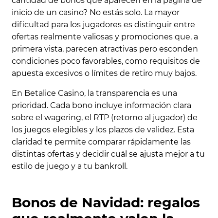
cantidad de bonos que aparecen en la página de
inicio de un casino? No estás solo. La mayor
dificultad para los jugadores es distinguir entre
ofertas realmente valiosas y promociones que, a
primera vista, parecen atractivas pero esconden
condiciones poco favorables, como requisitos de
apuesta excesivos o límites de retiro muy bajos.
En Betalice Casino, la transparencia es una
prioridad. Cada bono incluye información clara
sobre el wagering, el RTP (retorno al jugador) de
los juegos elegibles y los plazos de validez. Esta
claridad te permite comparar rápidamente las
distintas ofertas y decidir cuál se ajusta mejor a tu
estilo de juego y a tu bankroll.
Bonos de Navidad: regalos