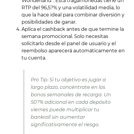
Wonderland”. Esta tragamonedas tiene un
RTP del 96,5?% y una volatilidad media, lo
que la hace ideal para combinar diversión y
posibilidades de ganar.
Aplica el cashback antes de que termine la
semana promocional. Solo necesitas
solicitarlo desde el panel de usuario y el
reembolso aparecerá automáticamente en
tu cuenta.
Pro Tip: Si tu objetivo es jugar a
largo plazo, concéntrate en los
bonos semanales de recarga. Un
50?% adicional en cada depósito
viernes puede multiplicar tu
bankroll sin aumentar
significativamente el riesgo.