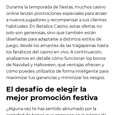
Durante la temporada de fiestas, muchos casino
online lanzan promociones especiales para atraer
a nuevos jugadores y recompensar a sus clientes
habituales. En Betalice Casino, estas ofertas no
solo son generosas, sino que también están
diseñadas para adaptarse a distintos estilos de
juego, desde los amantes de las tragaperras hasta
los fanáticos del casino en vivo. A continuación,
analizamos en detalle cómo funcionan los bonos
de Navidad y Halloween, qué ventajas ofrecen y
cómo puedes utilizarlos de forma inteligente para
maximizar tus ganancias y minimizar los riesgos.
El desafío de elegir la
mejor promoción festiva
¿Alguna vez te has sentido abrumado por la