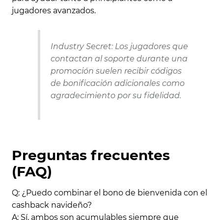
jugadores avanzados.
Industry Secret: Los jugadores que
contactan al soporte durante una
promoción suelen recibir códigos
de bonificación adicionales como
agradecimiento por su fidelidad.
Preguntas frecuentes
(FAQ)
Q: ¿Puedo combinar el bono de bienvenida con el
cashback navideño?
A: Sí, ambos son acumulables siempre que