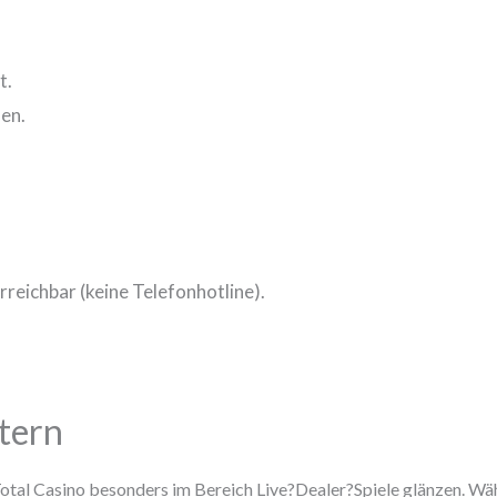
t.
en.
reichbar (keine Telefonhotline).
etern
tal Casino besonders im Bereich Live?Dealer?Spiele glänzen. Wä