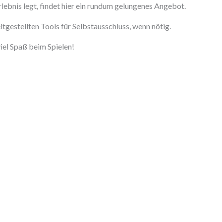
lebnis legt, findet hier ein rundum gelungenes Angebot.
tgestellten Tools für Selbstausschluss, wenn nötig.
 viel Spaß beim Spielen!