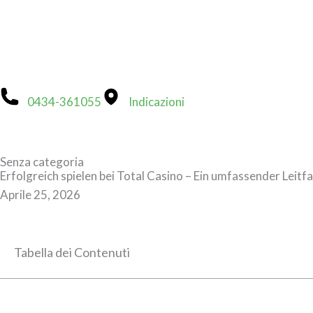
Vai
al
contenuto
0434-361055
Indicazioni
Senza categoria
Erfolgreich spielen bei Total Casino – Ein umfassender Leitf
Aprile 25, 2026
Tabella dei Contenuti