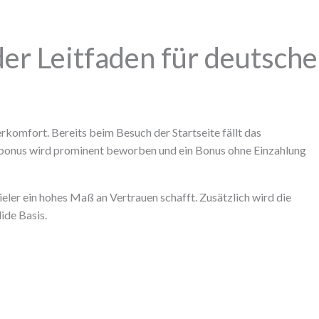
der Leitfaden für deutsche
rkomfort. Bereits beim Besuch der Startseite fällt das
sbonus wird prominent beworben und ein Bonus ohne Einzahlung
ieler ein hohes Maß an Vertrauen schafft. Zusätzlich wird die
ide Basis.