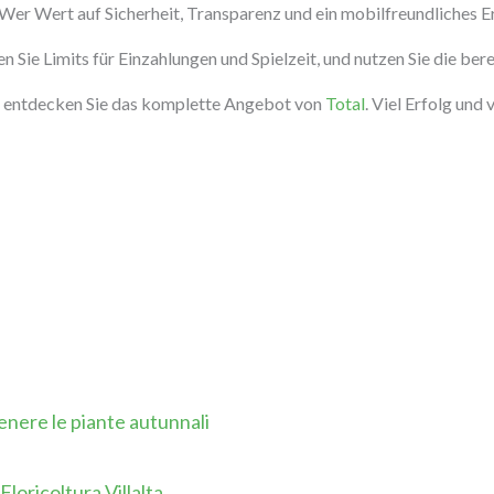
Wer Wert auf Sicherheit, Transparenz und ein mobilfreundliches Er
ie Limits für Einzahlungen und Spielzeit, und nutzen Sie die berei
und entdecken Sie das komplette Angebot von
Total
. Viel Erfolg und
ere le piante autunnali
Floricoltura Villalta