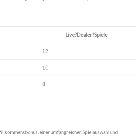
Live?Dealer?Spiele
12
10
8
n Willkommensbonus, einer umfangreichen Spielauswahl und