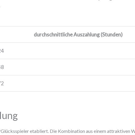
.
durchschnittliche Auszahlung (Stunden)
24
48
72
lung
ine?Glücksspieler etabliert. Die Kombination aus einem attraktive