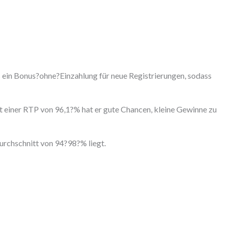
 ein Bonus?ohne?Einzahlung für neue Registrierungen, sodass
Mit einer RTP von 96,1?% hat er gute Chancen, kleine Gewinne zu
urchschnitt von 94?98?% liegt.