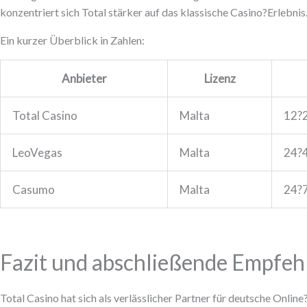
konzentriert sich Total stärker auf das klassische Casino?Erlebnis
Ein kurzer Überblick in Zahlen:
Anbieter
Lizenz
Total Casino
Malta
12?
LeoVegas
Malta
24?
Casumo
Malta
24?
Fazit und abschließende Empfeh
Total Casino hat sich als verlässlicher Partner für deutsche Onl