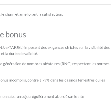
le churn et améliorant la satisfaction.
de bonus
 ex?ARJEL) imposent des exigences strictes sur la visibilité des
et la durée de validité.
s de génération de nombres aléatoires (RNG) respectent les normes
bonus incompris, contre 1,7?% dans les casinos terrestres où les
onnaies, un sujet régulièrement abordé sur le site