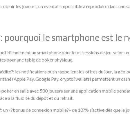
t retenir les joueurs, un éventail impossible à reproduire dans une sa
: pourquoi le smartphone est le 
quotidiennement un smartphone pour leurs sessions de jeu, selon un
tes pour une table de poker physique.
dite?: les notifications push rappellent les offres du jour, la géol
stantané (Apple Pay, Google Pay, crypto?wallets) permettent un ca
poker en salle avec 500 joueurs sur une application mobile pendan
 à la fluidité du dépôt et du retrait.
é?: un «?bonus de connexion mobile?» de 10?% s’active dès que le jou