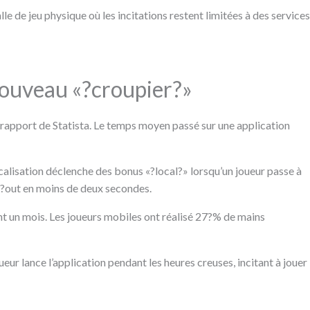
lle de jeu physique où les incitations restent limitées à des services
nouveau «?croupier?»
 rapport de Statista. Le temps moyen passé sur une application
ocalisation déclenche des bonus «?local?» lorsqu’un joueur passe à
sh?out en moins de deux secondes.
t un mois. Les joueurs mobiles ont réalisé 27?% de mains
eur lance l’application pendant les heures creuses, incitant à jouer