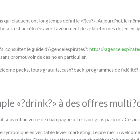
s qui claquent ont longtemps défini le «?jeu?». Aujourd’hui, le même
se s’est accélérée avec l’avènement des plateformes de jeu en lign
s, consultez le guide d’Agencelespirates?:
https://agencelespirate
, sans promouvoir de casino en particulier.
elcome packs, tours gratuits, cash?back, programmes de fidélité?—?
imple «?drink?» à des offres multi
it souvent un verre de champagne offert aux gros parieurs. Ces inci
este symbolique en véritable levier marketing. Le premier «?welco
sous populaire. Depuis, les offres se sont diversifiées?: bonus de