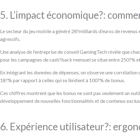
5. L’impact économique?: commen
Le secteur du jeu mobile a généré 28?milliards d’euros de revenu
agressifs.
Une analyse de l’entreprise de conseil GamingTech révèle que cha
pour les campagnes de cash?back mensuel se situe entre 250?% et 
En intégrant les données de dépenses, on observe une corrélation 
18?% par rapport à celles qui se limitent à 100?% de bonus.
Ces chiffres montrent que les bonus ne sont pas seulement un outil
développement de nouvelles fonctionnalités et de contenus exclusi
6. Expérience utilisateur?: ergon