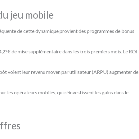
du jeu mobile
onséquente de cette dynamique provient des programmes de bonus
,2?€ de mise supplémentaire dans les trois premiers mois. Le ROI
épôt voient leur revenu moyen par utilisateur (ARPU) augmenter de
 les opérateurs mobiles, qui réinvestissent les gains dans le
ffres