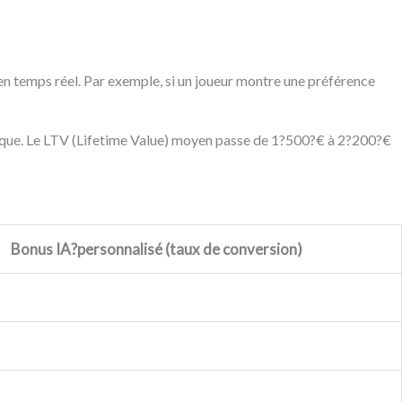
en temps réel. Par exemple, si un joueur montre une préférence
rique. Le LTV (Lifetime Value) moyen passe de 1?500?€ à 2?200?€
Bonus IA?personnalisé (taux de conversion)