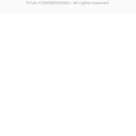
P.IVA IT 00065700932 – All rights reserved.