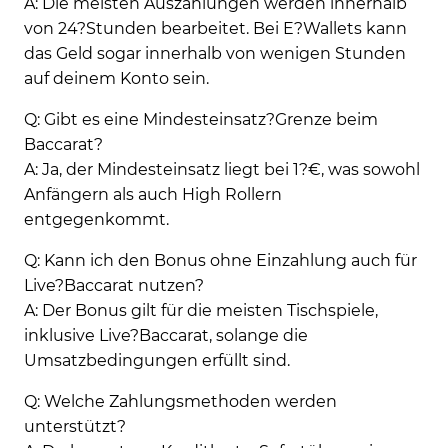
A: Die meisten Auszahlungen werden innerhalb
von 24?Stunden bearbeitet. Bei E?Wallets kann
das Geld sogar innerhalb von wenigen Stunden
auf deinem Konto sein.
Q: Gibt es eine Mindesteinsatz?Grenze beim
Baccarat?
A: Ja, der Mindesteinsatz liegt bei 1?€, was sowohl
Anfängern als auch High Rollern
entgegenkommt.
Q: Kann ich den Bonus ohne Einzahlung auch für
Live?Baccarat nutzen?
A: Der Bonus gilt für die meisten Tischspiele,
inklusive Live?Baccarat, solange die
Umsatzbedingungen erfüllt sind.
Q: Welche Zahlungsmethoden werden
unterstützt?