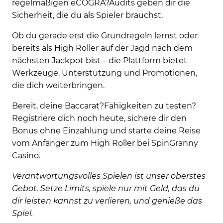
regelmäßigen eCOGRA?Audits geben dir die
Sicherheit, die du als Spieler brauchst.
Ob du gerade erst die Grundregeln lernst oder
bereits als High Roller auf der Jagd nach dem
nächsten Jackpot bist – die Plattform bietet
Werkzeuge, Unterstützung und Promotionen,
die dich weiterbringen.
Bereit, deine Baccarat?Fähigkeiten zu testen?
Registriere dich noch heute, sichere dir den
Bonus ohne Einzahlung und starte deine Reise
vom Anfänger zum High Roller bei SpinGranny
Casino.
Verantwortungsvolles Spielen ist unser oberstes
Gebot. Setze Limits, spiele nur mit Geld, das du
dir leisten kannst zu verlieren, und genieße das
Spiel.