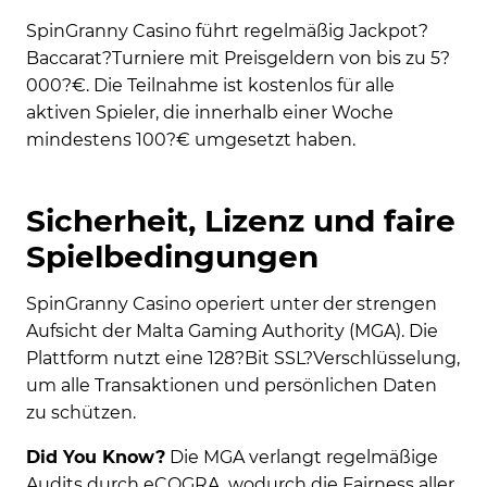
SpinGranny Casino führt regelmäßig Jackpot?
Baccarat?Turniere mit Preisgeldern von bis zu 5?
000?€. Die Teilnahme ist kostenlos für alle
aktiven Spieler, die innerhalb einer Woche
mindestens 100?€ umgesetzt haben.
Sicherheit, Lizenz und faire
Spielbedingungen
SpinGranny Casino operiert unter der strengen
Aufsicht der Malta Gaming Authority (MGA). Die
Plattform nutzt eine 128?Bit SSL?Verschlüsselung,
um alle Transaktionen und persönlichen Daten
zu schützen.
Did You Know?
Die MGA verlangt regelmäßige
Audits durch eCOGRA, wodurch die Fairness aller