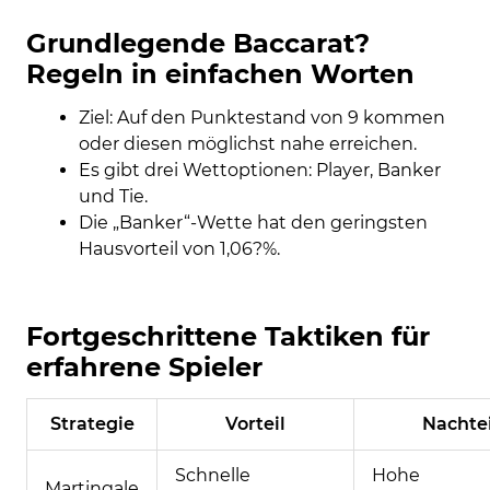
Grundlegende Baccarat?
Regeln in einfachen Worten
Ziel: Auf den Punktestand von 9 kommen
oder diesen möglichst nahe erreichen.
Es gibt drei Wettoptionen: Player, Banker
und Tie.
Die „Banker“-Wette hat den geringsten
Hausvorteil von 1,06?%.
Fortgeschrittene Taktiken für
erfahrene Spieler
Strategie
Vorteil
Nachtei
Schnelle
Hohe
Martingale