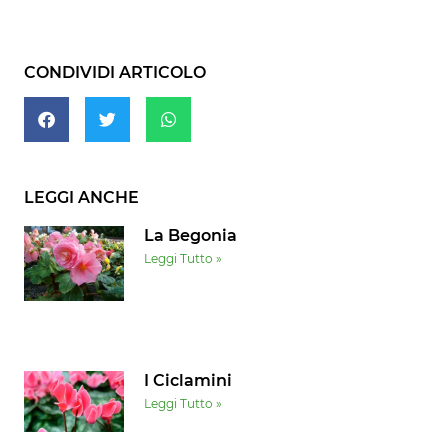
CONDIVIDI ARTICOLO
LEGGI ANCHE
La Begonia
Leggi Tutto »
I Ciclamini
Leggi Tutto »