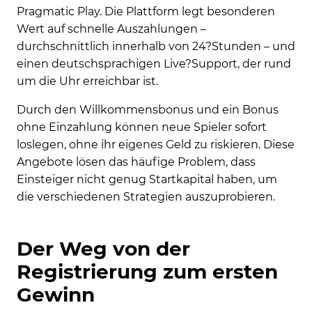
Pragmatic Play. Die Plattform legt besonderen
Wert auf schnelle Auszahlungen –
durchschnittlich innerhalb von 24?Stunden – und
einen deutschsprachigen Live?Support, der rund
um die Uhr erreichbar ist.
Durch den Willkommensbonus und ein Bonus
ohne Einzahlung können neue Spieler sofort
loslegen, ohne ihr eigenes Geld zu riskieren. Diese
Angebote lösen das häufige Problem, dass
Einsteiger nicht genug Startkapital haben, um
die verschiedenen Strategien auszuprobieren.
Der Weg von der
Registrierung zum ersten
Gewinn