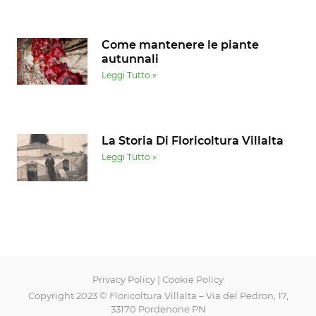
Come mantenere le piante
autunnali
Leggi Tutto »
La Storia Di Floricoltura Villalta
Leggi Tutto »
Privacy Policy
|
Cookie Policy
Copyright 2023 © Floricoltura Villalta – Via del Pedron, 17,
33170 Pordenone PN