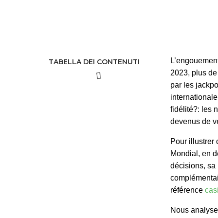
L’engouement 
TABELLA DEI CONTENUTI
2023, plus de 
par les jackpo
international
fidélité?: le
devenus de vé
Pour illustre
Mondial, en d
décisions, sa 
complémentair
référence
cas
Nous analyser