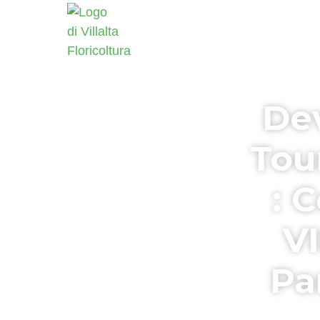
Vai
al
contenuto
De
Tou
: 
V
Pa