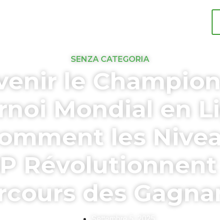
SENZA CATEGORIA
venir le Champion
rnoi Mondial en L
Comment les Nive
IP Révolutionnent 
rcours des Gagna
Settembre 5, 2025