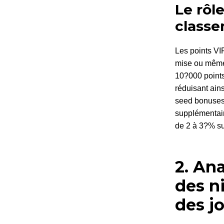
Le rôl
classe
Les points VI
mise ou même 
10?000 points 
réduisant ains
seed bonuses
supplémentair
de 2 à 3?% su
2. An
des n
des j