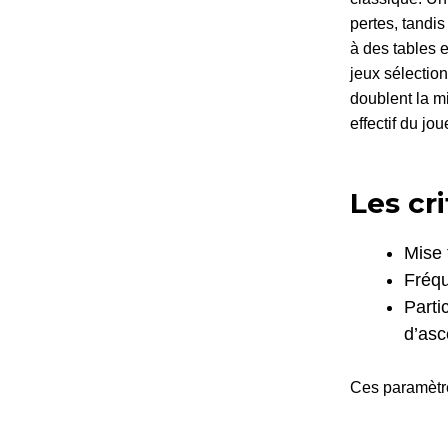
pertes, tandi
à des tables 
jeux sélectio
doublent la mi
effectif du jou
Les cr
Mise 
Fréqu
Parti
d’asc
Ces paramètre