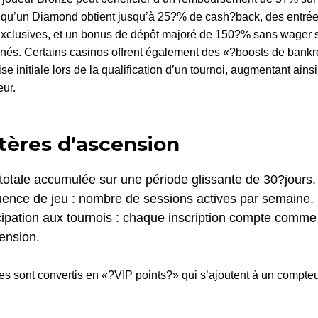
s qu’un Diamond obtient jusqu’à 25?% de cash?back, des entrée
exclusives, et un bonus de dépôt majoré de 150?% sans wager s
nnés. Certains casinos offrent également des «?boosts de bankr
se initiale lors de la qualification d’un tournoi, augmentant ains
eur.
itères d’ascension
totale accumulée sur une période glissante de 30?jours.
ence de jeu : nombre de sessions actives par semaine.
cipation aux tournois : chaque inscription compte comme
ension.
s sont convertis en «?VIP points?» qui s’ajoutent à un compteu