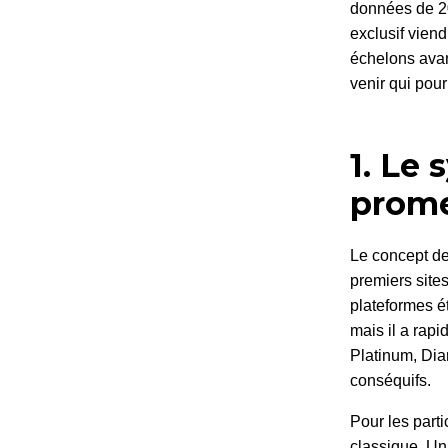
données de 2
exclusif viend
échelons avan
venir qui pour
1. Le 
prome
Le concept de
premiers sites
plateformes é
mais il a rap
Platinum, Dia
conséquifs.
Pour les part
classique. Un