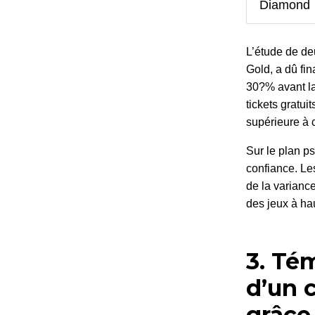
Diamond
L’étude de de
Gold, a dû fi
30?% avant la
tickets gratu
supérieure à c
Sur le plan p
confiance. Les
de la varianc
des jeux à ha
3. Té
d’un 
grâce