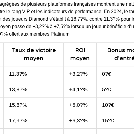
grégées de plusieurs plateformes françaises montrent une net
tre le rang VIP et les indicateurs de performance. En 2024, le t
n des joueurs Diamond s’établit à 18,7?%, contre 11,3?% pour 
oyen passe de +3,2?% à +7,5?% lorsqu’un joueur bénéficie d’u
0?% offert aux membres Platinum.
Taux de victoire
ROI
Bonus m
moyen
moyen
d’entr
11,3?%
+3,2?%
0?€
13,8?%
+4,1?%
5?€
15,6?%
+5,0?%
10?€
17,9?%
+6,3?%
15?€