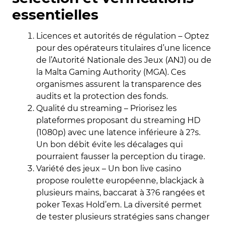
essentielles
Licences et autorités de régulation – Optez
pour des opérateurs titulaires d’une licence
de l’Autorité Nationale des Jeux (ANJ) ou de
la Malta Gaming Authority (MGA). Ces
organismes assurent la transparence des
audits et la protection des fonds.
Qualité du streaming – Priorisez les
plateformes proposant du streaming HD
(1080p) avec une latence inférieure à 2?s.
Un bon débit évite les décalages qui
pourraient fausser la perception du tirage.
Variété des jeux – Un bon live casino
propose roulette européenne, blackjack à
plusieurs mains, baccarat à 3?6 rangées et
poker Texas Hold’em. La diversité permet
de tester plusieurs stratégies sans changer