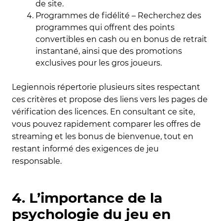
de site.
Programmes de fidélité – Recherchez des
programmes qui offrent des points
convertibles en cash ou en bonus de retrait
instantané, ainsi que des promotions
exclusives pour les gros joueurs.
Legiennois répertorie plusieurs sites respectant
ces critères et propose des liens vers les pages de
vérification des licences. En consultant ce site,
vous pouvez rapidement comparer les offres de
streaming et les bonus de bienvenue, tout en
restant informé des exigences de jeu
responsable.
4. L’importance de la
psychologie du jeu en