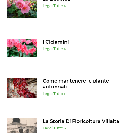
Leggi Tutto »
I Ciclamini
Leggi Tutto »
Come mantenere le piante
autunnali
Leggi Tutto »
La Storia Di Floricoltura Villalta
Leggi Tutto »