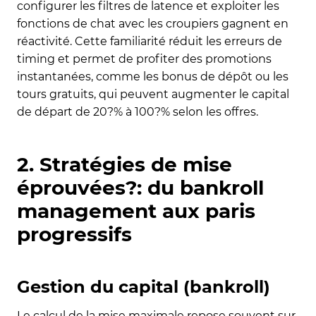
configurer les filtres de latence et exploiter les
fonctions de chat avec les croupiers gagnent en
réactivité. Cette familiarité réduit les erreurs de
timing et permet de profiter des promotions
instantanées, comme les bonus de dépôt ou les
tours gratuits, qui peuvent augmenter le capital
de départ de 20?% à 100?% selon les offres.
2. Stratégies de mise
éprouvées?: du bankroll
management aux paris
progressifs
Gestion du capital (bankroll)
Le calcul de la mise maximale repose souvent sur