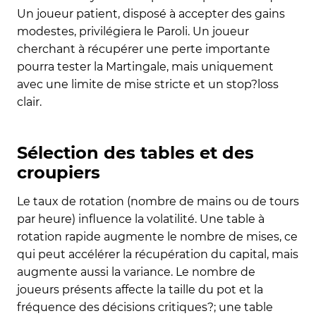
Un joueur patient, disposé à accepter des gains
modestes, privilégiera le Paroli. Un joueur
cherchant à récupérer une perte importante
pourra tester la Martingale, mais uniquement
avec une limite de mise stricte et un stop?loss
clair.
Sélection des tables et des
croupiers
Le taux de rotation (nombre de mains ou de tours
par heure) influence la volatilité. Une table à
rotation rapide augmente le nombre de mises, ce
qui peut accélérer la récupération du capital, mais
augmente aussi la variance. Le nombre de
joueurs présents affecte la taille du pot et la
fréquence des décisions critiques?; une table