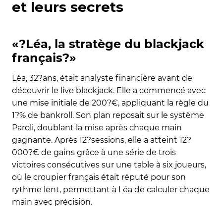
et leurs secrets
«?Léa, la stratège du blackjack
français?»
Léa, 32?ans, était analyste financière avant de
découvrir le live blackjack. Elle a commencé avec
une mise initiale de 200?€, appliquant la règle du
1?% de bankroll. Son plan reposait sur le système
Paroli, doublant la mise après chaque main
gagnante. Après 12?sessions, elle a atteint 12?
000?€ de gains grâce à une série de trois
victoires consécutives sur une table à six joueurs,
où le croupier français était réputé pour son
rythme lent, permettant à Léa de calculer chaque
main avec précision.