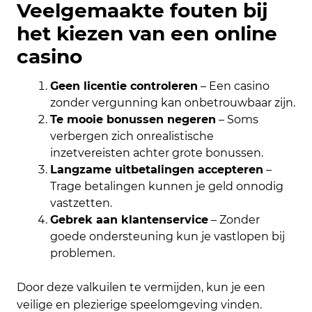
Veelgemaakte fouten bij
het kiezen van een online
casino
Geen licentie controleren
– Een casino
zonder vergunning kan onbetrouwbaar zijn.
Te mooie bonussen negeren
– Soms
verbergen zich onrealistische
inzetvereisten achter grote bonussen.
Langzame uitbetalingen accepteren
–
Trage betalingen kunnen je geld onnodig
vastzetten.
Gebrek aan klantenservice
– Zonder
goede ondersteuning kun je vastlopen bij
problemen.
Door deze valkuilen te vermijden, kun je een
veilige en plezierige speelomgeving vinden.