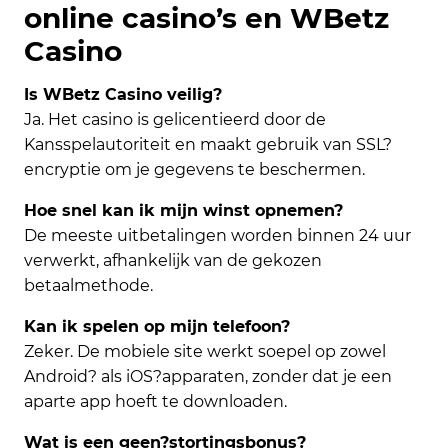
online casino’s en WBetz
Casino
Is WBetz Casino veilig?
Ja. Het casino is gelicentieerd door de
Kansspelautoriteit en maakt gebruik van SSL?
encryptie om je gegevens te beschermen.
Hoe snel kan ik mijn winst opnemen?
De meeste uitbetalingen worden binnen 24 uur
verwerkt, afhankelijk van de gekozen
betaalmethode.
Kan ik spelen op mijn telefoon?
Zeker. De mobiele site werkt soepel op zowel
Android? als iOS?apparaten, zonder dat je een
aparte app hoeft te downloaden.
Wat is een geen?stortingsbonus?