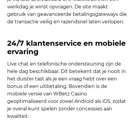
werkdag je winst opvragen. De site maakt
gebruik van geavanceerde betalingsgateways die
de transactie veilig en razendsnel laten verlopen.
24/7 klantenservice en mobiele
ervaring
Live chat en telefonische ondersteuning zijn de
hele dag beschikbaar. Dit betekent dat je nooit in
het duister tast als je een vraag hebt over een
bonus of een uitbetaling. Bovendien is de
mobiele versie van WBetz Casino
geoptimaliseerd voor zowel Android als iOS, zodat
je overal kunt spelen zonder concessies aan
kwaliteit.