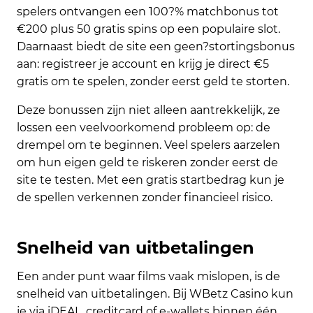
spelers ontvangen een 100?% matchbonus tot
€200 plus 50 gratis spins op een populaire slot.
Daarnaast biedt de site een geen?stortingsbonus
aan: registreer je account en krijg je direct €5
gratis om te spelen, zonder eerst geld te storten.
Deze bonussen zijn niet alleen aantrekkelijk, ze
lossen een veelvoorkomend probleem op: de
drempel om te beginnen. Veel spelers aarzelen
om hun eigen geld te riskeren zonder eerst de
site te testen. Met een gratis startbedrag kun je
de spellen verkennen zonder financieel risico.
Snelheid van uitbetalingen
Een ander punt waar films vaak mislopen, is de
snelheid van uitbetalingen. Bij WBetz Casino kun
je via iDEAL, creditcard of e-wallets binnen één