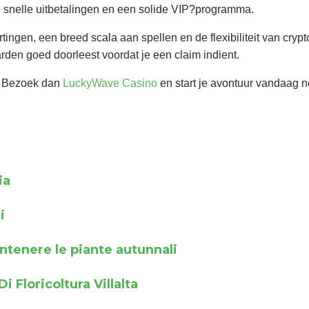
snelle uitbetalingen en een solide VIP?programma.
rtingen, een breed scala aan spellen en de flexibiliteit van cr
rden goed doorleest voordat je een claim indient.
n? Bezoek dan
LuckyWave Casino
en start je avontuur vandaag n
ia
i
tenere le piante autunnali
Di Floricoltura Villalta