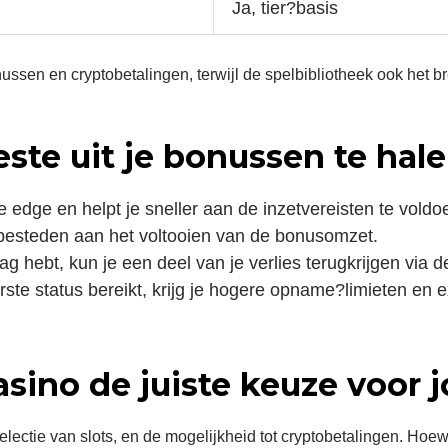
Ja, tier?basis
ssen en cryptobetalingen, terwijl de spelbibliotheek ook het br
ste uit je bonussen te hal
 edge en helpt je sneller aan de inzetvereisten te voldo
t besteden aan het voltooien van de bonusomzet.
g hebt, kun je een deel van je verlies terugkrijgen via 
ste status bereikt, krijg je hogere opname?limieten en 
sino de juiste keuze voor 
tie van slots, en de mogelijkheid tot cryptobetalingen. Hoewel