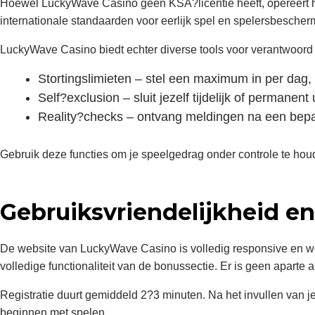
Hoewel LuckyWave Casino geen KSA?licentie heeft, opereert he
internationale standaarden voor eerlijk spel en spelersbescherm
LuckyWave Casino biedt echter diverse tools voor verantwoord
Stortingslimieten – stel een maximum in per dag
Self?exclusion – sluit jezelf tijdelijk of permanent 
Reality?checks – ontvang meldingen na een bepaa
Gebruik deze functies om je speelgedrag onder controle te hou
Gebruiksvriendelijkheid en
De website van LuckyWave Casino is volledig responsive en wer
volledige functionaliteit van de bonussectie. Er is geen aparte a
Registratie duurt gemiddeld 2?3 minuten. Na het invullen van je
beginnen met spelen.