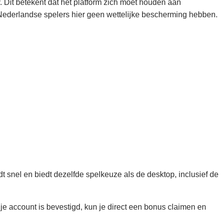
Dit betekent dat het platform zich moet houden aan
at Nederlandse spelers hier geen wettelijke bescherming hebben.
 snel en biedt dezelfde spelkeuze als de desktop, inclusief de
je account is bevestigd, kun je direct een bonus claimen en