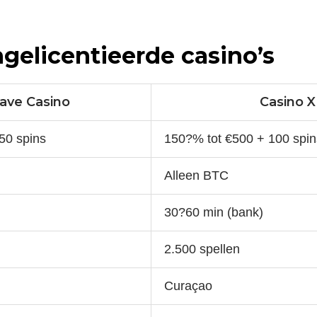
gelicentieerde casino’s
ve Casino
Casino X
50 spins
150?% tot €500 + 100 spin
Alleen BTC
30?60 min (bank)
2.500 spellen
Curaçao