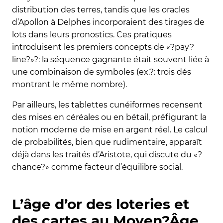
distribution des terres, tandis que les oracles
d’Apollon à Delphes incorporaient des tirages de
lots dans leurs pronostics. Ces pratiques
introduisent les premiers concepts de «?pay?
line?»?: la séquence gagnante était souvent liée à
une combinaison de symboles (ex.?: trois dés
montrant le même nombre).
Par ailleurs, les tablettes cunéiformes recensent
des mises en céréales ou en bétail, préfigurant la
notion moderne de mise en argent réel. Le calcul
de probabilités, bien que rudimentaire, apparaît
déjà dans les traités d’Aristote, qui discute du «?
chance?» comme facteur d’équilibre social.
L’âge d’or des loteries et
des cartes au Moyen?Âge