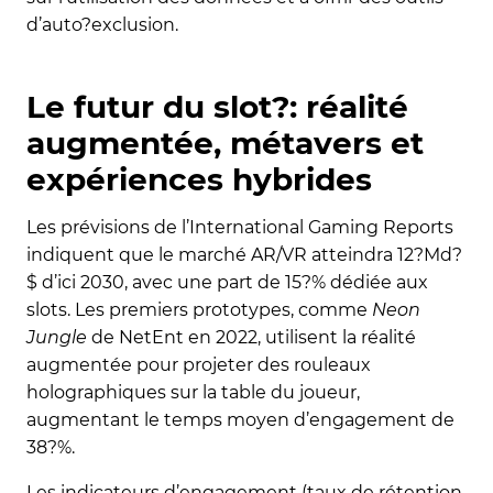
d’auto?exclusion.
Le futur du slot?: réalité
augmentée, métavers et
expériences hybrides
Les prévisions de l’International Gaming Reports
indiquent que le marché AR/VR atteindra 12?Md?
$ d’ici 2030, avec une part de 15?% dédiée aux
slots. Les premiers prototypes, comme
Neon
Jungle
de NetEnt en 2022, utilisent la réalité
augmentée pour projeter des rouleaux
holographiques sur la table du joueur,
augmentant le temps moyen d’engagement de
38?%.
Les indicateurs d’engagement (taux de rétention,