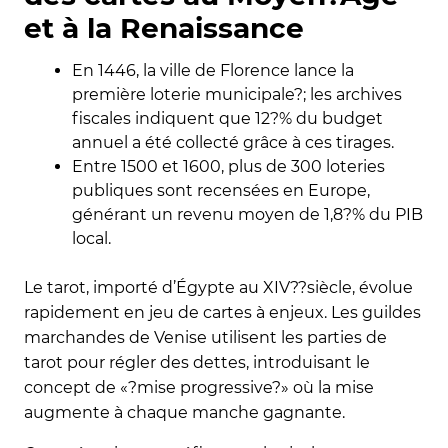
et à la Renaissance
En 1446, la ville de Florence lance la
première loterie municipale?; les archives
fiscales indiquent que 12?% du budget
annuel a été collecté grâce à ces tirages.
Entre 1500 et 1600, plus de 300 loteries
publiques sont recensées en Europe,
générant un revenu moyen de 1,8?% du PIB
local.
Le tarot, importé d’Égypte au XIV??siècle, évolue
rapidement en jeu de cartes à enjeux. Les guildes
marchandes de Venise utilisent les parties de
tarot pour régler des dettes, introduisant le
concept de «?mise progressive?» où la mise
augmente à chaque manche gagnante.