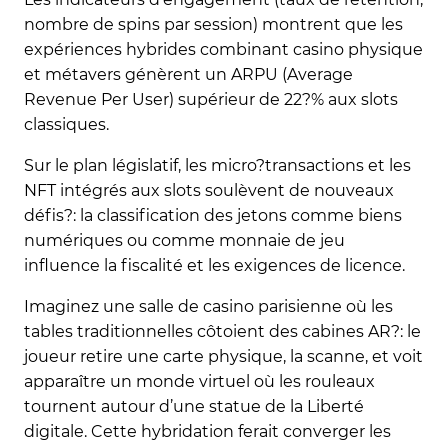
nombre de spins par session) montrent que les
expériences hybrides combinant casino physique
et métavers génèrent un ARPU (Average
Revenue Per User) supérieur de 22?% aux slots
classiques.
Sur le plan législatif, les micro?transactions et les
NFT intégrés aux slots soulèvent de nouveaux
défis?: la classification des jetons comme biens
numériques ou comme monnaie de jeu
influence la fiscalité et les exigences de licence.
Imaginez une salle de casino parisienne où les
tables traditionnelles côtoient des cabines AR?: le
joueur retire une carte physique, la scanne, et voit
apparaître un monde virtuel où les rouleaux
tournent autour d’une statue de la Liberté
digitale. Cette hybridation ferait converger les