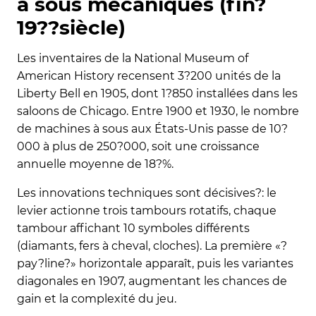
à sous mécaniques (fin?
19??siècle)
Les inventaires de la National Museum of
American History recensent 3?200 unités de la
Liberty Bell en 1905, dont 1?850 installées dans les
saloons de Chicago. Entre 1900 et 1930, le nombre
de machines à sous aux États-Unis passe de 10?
000 à plus de 250?000, soit une croissance
annuelle moyenne de 18?%.
Les innovations techniques sont décisives?: le
levier actionne trois tambours rotatifs, chaque
tambour affichant 10 symboles différents
(diamants, fers à cheval, cloches). La première «?
pay?line?» horizontale apparaît, puis les variantes
diagonales en 1907, augmentant les chances de
gain et la complexité du jeu.