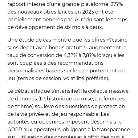
rapport interne d’une grande plateforme, 27?%
des nouveaux titres lancés en 2023 ont été
partiellement générés par IA, réduisant le temps
de développement de six mois à deux.
Une étude de cas montre que les offres «?casino
sans dépôt avec bonus gratuit?» augmentent le
taux de conversion de 4,3?% à 7,8?% lorsqu’elles
sont couplées à des recommandations
personnalisées basées sur le comportement de
jeu (temps de session, volatilité préférée).
Le débat éthique s’intensifie?: la collecte massive
de données (IP, historique de mise, préférences
de thème) soulève des questions de protection
de la vie privée et de jeu responsable. Les
autorités européennes imposent désormais le
GDPR aux opérateurs, obligeant à la transparence
sur l’utilisation des données et à offrir des outils