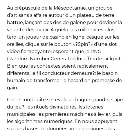
Au crépuscule de la Mésopotamie, un groupe
d’artisans s’affaire autour d’un plateau de terre
battue, lançant des dés de galène pour deviner la
volonté des dieux. À quelques millénaires plus
tard, un joueur de casino en ligne, casque sur les
oreilles, clique sur le bouton «?Spin?» d’une slot
vidéo flamboyante, espérant que le RNG
(Random Number Generator) lui offrira le jackpot.
Bien que les contextes soient radicalement
différents, le fil conducteur demeure?: le besoin
humain de transformer le hasard en promesse de
gain.
Cette continuité se révèle à chaque grande étape
du jeu?: les rituels divinatoires, les loteries
municipales, les premières machines à levier, puis
les algorithmes numériques. En nous appuyant
sur des bases de données archéologiques, des