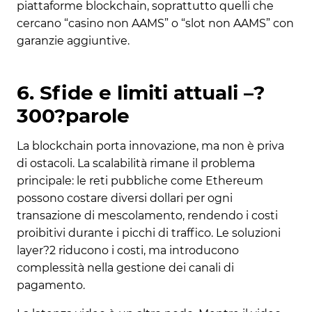
piattaforme blockchain, soprattutto quelli che
cercano “casino non AAMS” o “slot non AAMS” con
garanzie aggiuntive.
6. Sfide e limiti attuali –?
300?parole
La blockchain porta innovazione, ma non è priva
di ostacoli. La scalabilità rimane il problema
principale: le reti pubbliche come Ethereum
possono costare diversi dollari per ogni
transazione di mescolamento, rendendo i costi
proibitivi durante i picchi di traffico. Le soluzioni
layer?2 riducono i costi, ma introducono
complessità nella gestione dei canali di
pagamento.