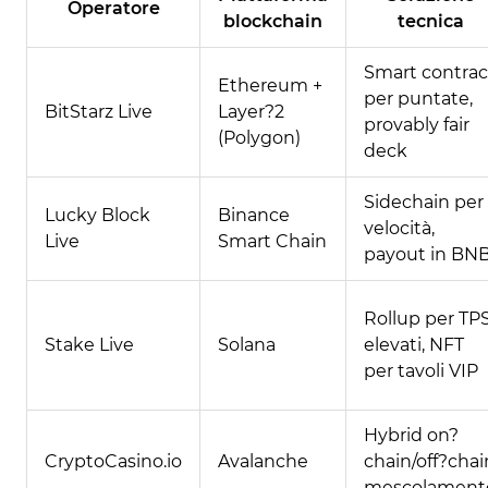
Operatore
blockchain
tecnica
Smart contrac
Ethereum +
per puntate,
BitStarz Live
Layer?2
provably fair
(Polygon)
deck
Sidechain per
Lucky Block
Binance
velocità,
Live
Smart Chain
payout in BN
Rollup per TP
Stake Live
Solana
elevati, NFT
per tavoli VIP
Hybrid on?
CryptoCasino.io
Avalanche
chain/off?chai
mescolament