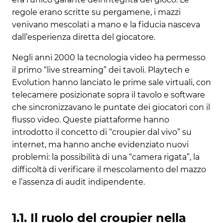
regole erano scritte su pergamene, i mazzi
venivano mescolati a mano e la fiducia nasceva
dall’esperienza diretta del giocatore.
Negli anni 2000 la tecnologia video ha permesso
il primo “live streaming” dei tavoli. Playtech e
Evolution hanno lanciato le prime sale virtuali, con
telecamere posizionate sopra il tavolo e software
che sincronizzavano le puntate dei giocatori con il
flusso video. Queste piattaforme hanno
introdotto il concetto di “croupier dal vivo” su
internet, ma hanno anche evidenziato nuovi
problemi: la possibilità di una “camera rigata”, la
difficoltà di verificare il mescolamento del mazzo
e l’assenza di audit indipendente.
1.1. Il ruolo del croupier nella