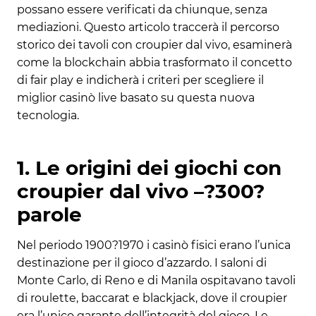
possano essere verificati da chiunque, senza
mediazioni. Questo articolo traccerà il percorso
storico dei tavoli con croupier dal vivo, esaminerà
come la blockchain abbia trasformato il concetto
di fair play e indicherà i criteri per scegliere il
miglior casinò live basato su questa nuova
tecnologia.
1. Le origini dei giochi con
croupier dal vivo –?300?
parole
Nel periodo 1900?1970 i casinò fisici erano l’unica
destinazione per il gioco d’azzardo. I saloni di
Monte Carlo, di Reno e di Manila ospitavano tavoli
di roulette, baccarat e blackjack, dove il croupier
era l’unico garante dell’integrità del gioco. Le