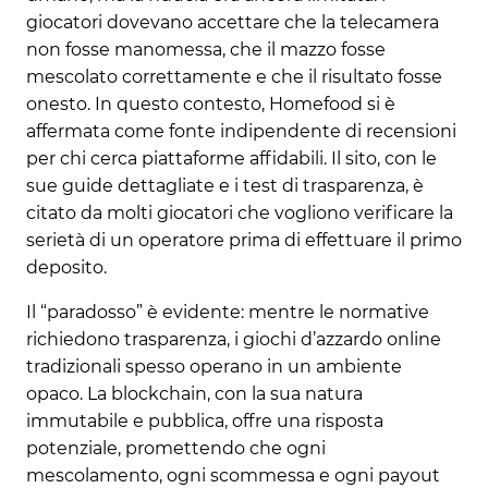
giocatori dovevano accettare che la telecamera
non fosse manomessa, che il mazzo fosse
mescolato correttamente e che il risultato fosse
onesto. In questo contesto, Homefood si è
affermata come fonte indipendente di recensioni
per chi cerca piattaforme affidabili. Il sito, con le
sue guide dettagliate e i test di trasparenza, è
citato da molti giocatori che vogliono verificare la
serietà di un operatore prima di effettuare il primo
deposito.
Il “paradosso” è evidente: mentre le normative
richiedono trasparenza, i giochi d’azzardo online
tradizionali spesso operano in un ambiente
opaco. La blockchain, con la sua natura
immutabile e pubblica, offre una risposta
potenziale, promettendo che ogni
mescolamento, ogni scommessa e ogni payout