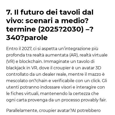
7. Il futuro dei tavoli dal
vivo: scenari a medio?
termine (2025?2030) –?
340?parole
Entro il 2027, ci si aspetta un’integrazione più
profonda tra realtà aumentata (AR), realtà virtuale
(VR) e blockchain. Immaginate un tavolo di
blackjack in VR, dove il croupier è un avatar 3D
controllato da un dealer reale, mentre il mazzo è
mescolato on?chain e verificabile con un click. Gli
utenti potranno indossare visori e interagire con
le fiches virtuali, mantenendo la certezza che
ogni carta provenga da un processo provably fair.
Parallelamente, croupier avatar?AI potrebbero