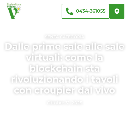
Vai
al
0434-361055
contenuto
SENZA CATEGORIA
Dalle prime sale alle sale
virtuali: come la
blockchain sta
rivoluzionando i tavoli
con croupier dal vivo
Ottobre 31, 2025