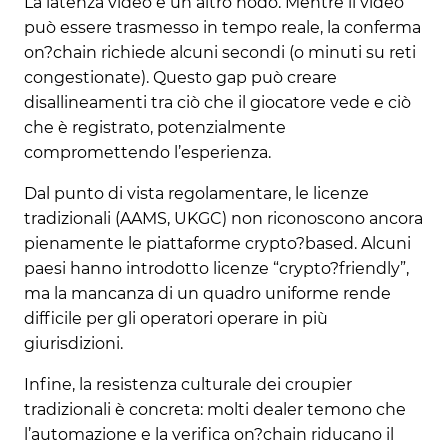
La latenza video è un altro nodo. Mentre il video
può essere trasmesso in tempo reale, la conferma
on?chain richiede alcuni secondi (o minuti su reti
congestionate). Questo gap può creare
disallineamenti tra ciò che il giocatore vede e ciò
che è registrato, potenzialmente
compromettendo l’esperienza.
Dal punto di vista regolamentare, le licenze
tradizionali (AAMS, UKGC) non riconoscono ancora
pienamente le piattaforme crypto?based. Alcuni
paesi hanno introdotto licenze “crypto?friendly”,
ma la mancanza di un quadro uniforme rende
difficile per gli operatori operare in più
giurisdizioni.
Infine, la resistenza culturale dei croupier
tradizionali è concreta: molti dealer temono che
l’automazione e la verifica on?chain riducano il