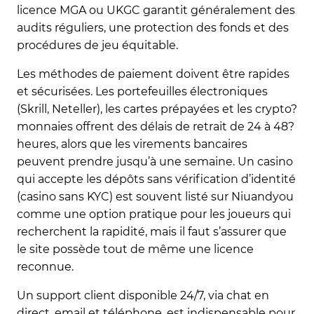
licence MGA ou UKGC garantit généralement des
audits réguliers, une protection des fonds et des
procédures de jeu équitable.
Les méthodes de paiement doivent être rapides
et sécurisées. Les portefeuilles électroniques
(Skrill, Neteller), les cartes prépayées et les crypto?
monnaies offrent des délais de retrait de 24 à 48?
heures, alors que les virements bancaires
peuvent prendre jusqu’à une semaine. Un casino
qui accepte les dépôts sans vérification d’identité
(casino sans KYC) est souvent listé sur Niuandyou
comme une option pratique pour les joueurs qui
recherchent la rapidité, mais il faut s’assurer que
le site possède tout de même une licence
reconnue.
Un support client disponible 24/7, via chat en
direct, email et téléphone, est indispensable pour