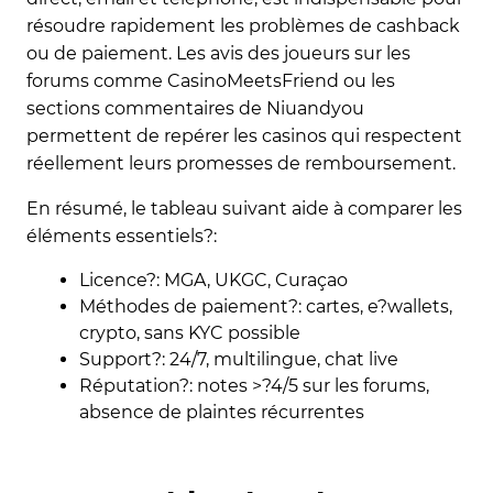
résoudre rapidement les problèmes de cashback
ou de paiement. Les avis des joueurs sur les
forums comme CasinoMeetsFriend ou les
sections commentaires de Niuandyou
permettent de repérer les casinos qui respectent
réellement leurs promesses de remboursement.
En résumé, le tableau suivant aide à comparer les
éléments essentiels?:
Licence?: MGA, UKGC, Curaçao
Méthodes de paiement?: cartes, e?wallets,
crypto, sans KYC possible
Support?: 24/7, multilingue, chat live
Réputation?: notes >?4/5 sur les forums,
absence de plaintes récurrentes