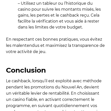
– Utilisez un tableur ou l’historique du
casino pour suivre les montants misés, les
gains, les pertes et le cashback reçu. Cela
facilite la vérification et vous aide à rester
dans les limites de votre budget.
En respectant ces bonnes pratiques, vous évitez
les malentendus et maximisez la transparence de
votre activité de jeu.
Conclusion
Le cashback, lorsqu’il est exploité avec méthode
pendant les promotions du Nouvel An, devient
un véritable levier de rentabilité. En choisissant
un casino fiable, en activant correctement le
programme, en suivant quotidiennement vos