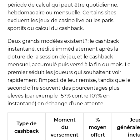
période de calcul qui peut être quotidienne,
hebdomadaire ou mensuelle. Certains sites
excluent les jeux de casino live ou les paris
sportifs du calcul du cashback.
Deux grands modèles existent?: le cashback
instantané, crédité immédiatement après la
clôture de la session de jeu, et le cashback
mensuel, accumulé puis versé à la fin du mois. Le
premier séduit les joueurs qui souhaitent voir
rapidement l’impact de leur remise, tandis que le
second offre souvent des pourcentages plus
élevés (par exemple 15?% contre 10?% en
instantané) en échange d’une attente.
Moment
%
Jeu
Type de
du
moyen
général
cashback
versement
offert
incl