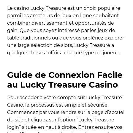
Le casino Lucky Treasure est un choix populaire
parmi les amateurs de jeux en ligne souhaitant
combiner divertissement et opportunités de
gain. Que vous soyez intéressé par les jeux de
table traditionnels ou que vous préfériez explorer
une large sélection de slots, Lucky Treasure a
quelque chose à offrir à chaque type de joueur.
Guide de Connexion Facile
au Lucky Treasure Casino
Pour accéder à votre compte sur Lucky Treasure
Casino, le processus est simple et sécurisé.
Commencez par vous rendre sur la page d’accueil
du site et cliquez sur l’option “Lucky Treasure
login” située en haut à droite. Entrez ensuite vos