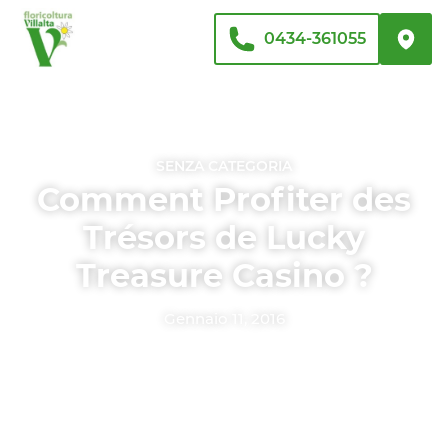
Vai
al
0434-361055
contenuto
SENZA CATEGORIA
Comment Profiter des
Trésors de Lucky
Treasure Casino ?
Gennaio 11, 2016