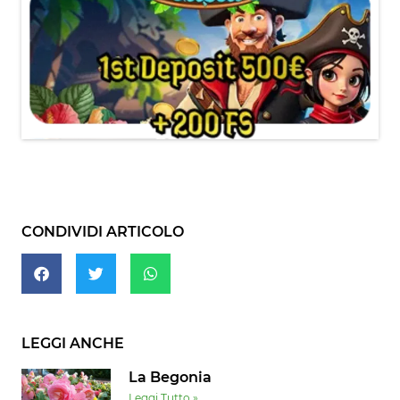
CONDIVIDI ARTICOLO
LEGGI ANCHE
La Begonia
Leggi Tutto »