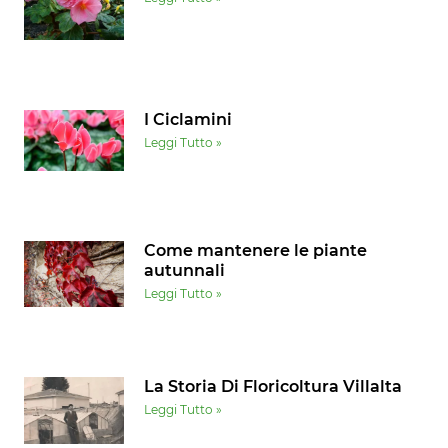
I Ciclamini
Leggi Tutto »
Come mantenere le piante
autunnali
Leggi Tutto »
La Storia Di Floricoltura Villalta
Leggi Tutto »