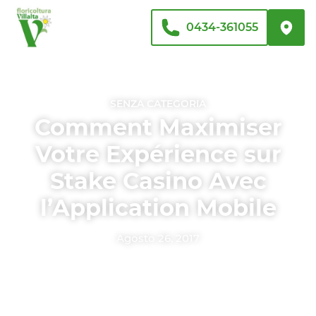
Vai
al
0434-361055
contenuto
SENZA CATEGORIA
Comment Maximiser
Votre Expérience sur
Stake Casino Avec
l’Application Mobile
Agosto 26, 2017