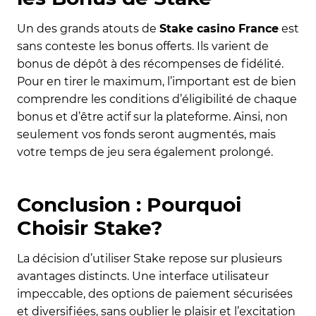
Un des grands atouts de
Stake casino France
est
sans conteste les bonus offerts. Ils varient de
bonus de dépôt à des récompenses de fidélité.
Pour en tirer le maximum, l’important est de bien
comprendre les conditions d’éligibilité de chaque
bonus et d’être actif sur la plateforme. Ainsi, non
seulement vos fonds seront augmentés, mais
votre temps de jeu sera également prolongé.
Conclusion : Pourquoi
Choisir Stake?
La décision d’utiliser Stake repose sur plusieurs
avantages distincts. Une interface utilisateur
impeccable, des options de paiement sécurisées
et diversifiées, sans oublier le plaisir et l’excitation