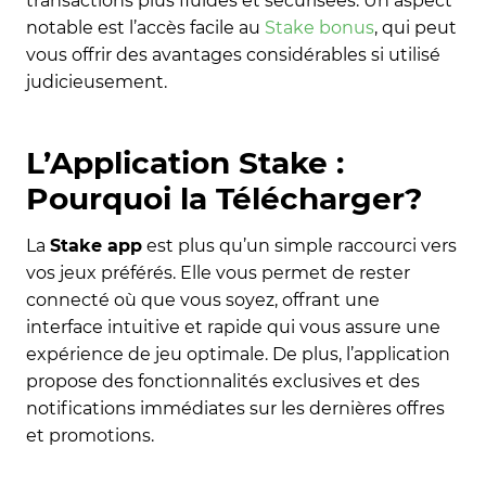
transactions plus fluides et sécurisées. Un aspect
notable est l’accès facile au
Stake bonus
, qui peut
vous offrir des avantages considérables si utilisé
judicieusement.
L’Application Stake :
Pourquoi la Télécharger?
La
Stake app
est plus qu’un simple raccourci vers
vos jeux préférés. Elle vous permet de rester
connecté où que vous soyez, offrant une
interface intuitive et rapide qui vous assure une
expérience de jeu optimale. De plus, l’application
propose des fonctionnalités exclusives et des
notifications immédiates sur les dernières offres
et promotions.