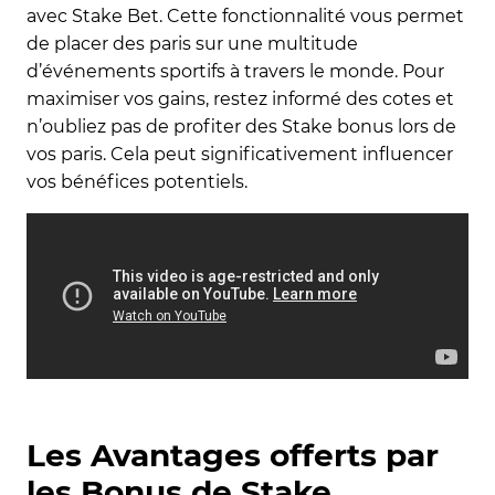
avec Stake Bet. Cette fonctionnalité vous permet
de placer des paris sur une multitude
d’événements sportifs à travers le monde. Pour
maximiser vos gains, restez informé des cotes et
n’oubliez pas de profiter des Stake bonus lors de
vos paris. Cela peut significativement influencer
vos bénéfices potentiels.
Les Avantages offerts par
les Bonus de Stake