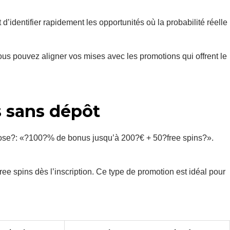
’identifier rapidement les opportunités où la probabilité réelle
us pouvez aligner vos mises avec les promotions qui offrent le
 sans dépôt
pose?: «?100?% de bonus jusqu’à 200?€ + 50?free spins?».
ree spins dès l’inscription. Ce type de promotion est idéal pour