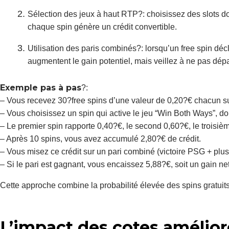
Sélection des jeux à haut RTP?: choisissez des slot
chaque spin génère un crédit convertible.
Utilisation des paris combinés?: lorsqu’un free spin dé
augmentent le gain potentiel, mais veillez à ne pas dépa
Exemple pas à pas
?:
– Vous recevez 30?free spins d’une valeur de 0,20?€ chacun s
– Vous choisissez un spin qui active le jeu “Win Both Ways”, dou
– Le premier spin rapporte 0,40?€, le second 0,60?€, le troisiè
– Après 10 spins, vous avez accumulé 2,80?€ de crédit.
– Vous misez ce crédit sur un pari combiné (victoire PSG + plus
– Si le pari est gagnant, vous encaissez 5,88?€, soit un gain ne
Cette approche combine la probabilité élevée des spins gratuits 
L’impact des cotes amélio