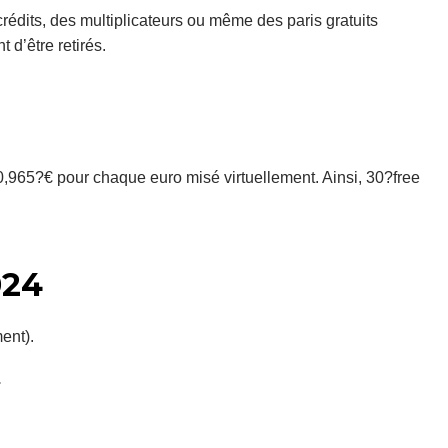
rédits, des multiplicateurs ou même des paris gratuits
 d’être retirés.
,965?€ pour chaque euro misé virtuellement. Ainsi, 30?free
024
ent).
.