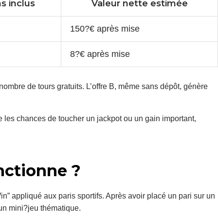
s inclus
Valeur nette estimée
150?€ après mise
8?€ après mise
 nombre de tours gratuits. L’offre B, même sans dépôt, génère
e les chances de toucher un jackpot ou un gain important,
nctionne ?
n” appliqué aux paris sportifs. Après avoir placé un pari sur un
un mini?jeu thématique.