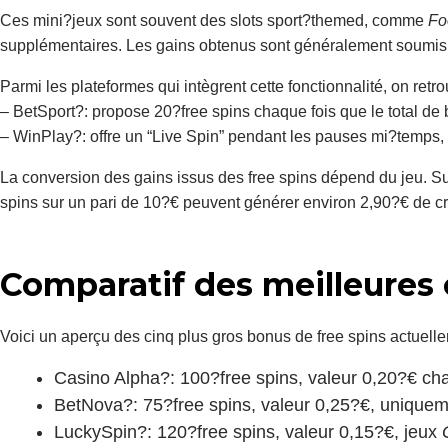
Ces mini?jeux sont souvent des slots sport?themed, comme
Fo
supplémentaires. Les gains obtenus sont généralement soumis à u
Parmi les plateformes qui intègrent cette fonctionnalité, on retr
– BetSport?: propose 20?free spins chaque fois que le total de
– WinPlay?: offre un “Live Spin” pendant les pauses mi?temps, 
La conversion des gains issus des free spins dépend du jeu. S
spins sur un pari de 10?€ peuvent générer environ 2,90?€ de créd
Comparatif des meilleures 
Voici un aperçu des cinq plus gros bonus de free spins actuellem
Casino Alpha?: 100?free spins, valeur 0,20?€ cha
BetNova?: 75?free spins, valeur 0,25?€, uniqueme
LuckySpin?: 120?free spins, valeur 0,15?€, jeux