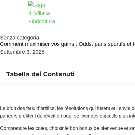
Vai
al
contenuto
Senza categoria
Comment maximiser vos gains : Odds, paris sportifs et 
Settembre 3, 2025
Tabella dei Contenuti
Le bruit des feux d’artifice, les résolutions qui fusent et l’en
parieurs profitent du réveillon pour se fixer des objectifs plus in
Comprendre les cotes, choisir le bon bonus de bienvenue et savoir