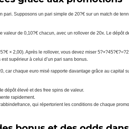
un pari. Supposons un pari simple de 20?€ sur un match de tenni
 valeur de 0,10?€ chacun, avec un rollover de 20x. Le dépôt de 
(45?€ × 2,00). Après le rollover, vous devez miser 5?×?45?€?=?
s est supérieur à celui d’un pari sans bonus.
20, car chaque euro misé rapporte davantage grâce au capital s
e dépôt élevé et des free spins de valeur.
ugmente rapidement.
abbindefrance, qui répertorient les conditions de chaque promo
des bonus et des odds dans