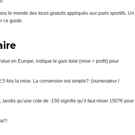
s.
ans le monde des tours gratuits appliqués aux paris sportifs. Un
r ce guide.
aire
due en Europe, indique le gain total (mise + profit) pour
,5 fois la mise. La conversion est simple?: (numerateur /
tandis qu’une cote de -150 signifie qu’il faut miser 150?€ pour
se?: