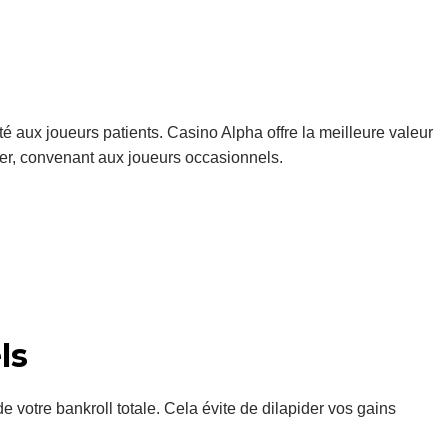
é aux joueurs patients. Casino Alpha offre la meilleure valeur
over, convenant aux joueurs occasionnels.
ls
 votre bankroll totale. Cela évite de dilapider vos gains