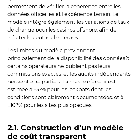
permettent de vérifier la cohérence entre les
données officielles et l’expérience terrain. Le
modèle intègre également les variations de taux
de change pour les casinos offshore, afin de
refléter le coût réel en euros.
Les limites du modèle proviennent
principalement de la disponibilité des données?:
certains opérateurs ne publient pas leurs
commissions exactes, et les audits indépendants
peuvent être partiels. La marge d’erreur est
estimée à ±5?% pour les jackpots dont les
conditions sont clairement documentées, et à
±10?% pour les sites plus opaques.
2.1. Construction d’un modèle
de coût transparent