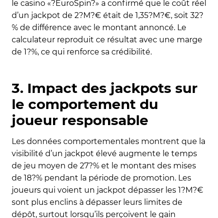
le casino «?EuroSpin?» a confirmé que le coût réel
d’un jackpot de 2?M?€ était de 1,35?M?€, soit 32?
% de différence avec le montant annoncé. Le
calculateur reproduit ce résultat avec une marge
de 1?%, ce qui renforce sa crédibilité.
3. Impact des jackpots sur
le comportement du
joueur responsable
Les données comportementales montrent que la
visibilité d’un jackpot élevé augmente le temps
de jeu moyen de 27?% et le montant des mises
de 18?% pendant la période de promotion. Les
joueurs qui voient un jackpot dépasser les 1?M?€
sont plus enclins à dépasser leurs limites de
dépôt, surtout lorsqu’ils perçoivent le gain