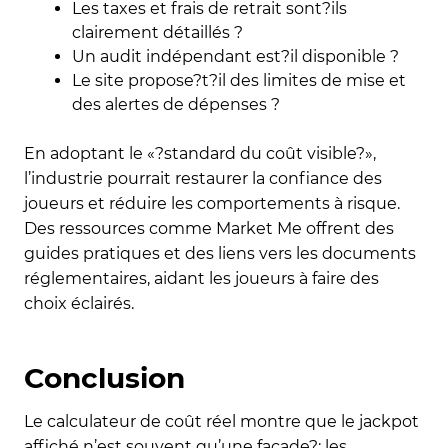
Les taxes et frais de retrait sont?ils
clairement détaillés ?
Un audit indépendant est?il disponible ?
Le site propose?t?il des limites de mise et
des alertes de dépenses ?
En adoptant le «?standard du coût visible?»,
l’industrie pourrait restaurer la confiance des
joueurs et réduire les comportements à risque.
Des ressources comme Market Me offrent des
guides pratiques et des liens vers les documents
réglementaires, aidant les joueurs à faire des
choix éclairés.
Conclusion
Le calculateur de coût réel montre que le jackpot
affiché n’est souvent qu’une façade?; les