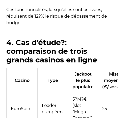
Ces fonctionnalités, lorsqu’elles sont activées,
réduisent de 12?% le risque de dépassement de
budget.
4. Cas d’étude?:
comparaison de trois
grands casinos en ligne
Jackpot
Mis
Casino
Type
le plus
moye
populaire
(€/sess
5?M?€
Leader
(slot
EuroSpin
25
européen
“Mega