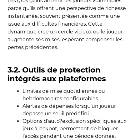
Les gros gains attirent les joueurs vulnérables
parce qu’ils offrent une perspective de richesse
instantanée, souvent présentée comme une
issue aux difficultés financières. Cette
dynamique crée un cercle vicieux où le joueur
augmente ses mises, espérant compenser les
pertes précédentes.
3.2. Outils de protection
intégrés aux plateformes
Limites de mise quotidiennes ou
hebdomadaires configurables.
Alertes de dépenses lorsqu’un joueur
dépasse un seuil prédéfini.
Options d’auto?exclusion spécifiques aux
jeux à jackpot, permettant de bloquer
l’accès pendant une période donnée.