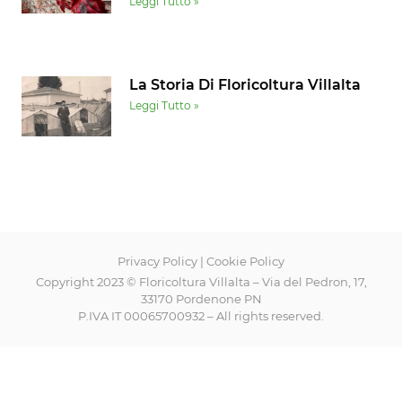
Leggi Tutto »
La Storia Di Floricoltura Villalta
Leggi Tutto »
Privacy Policy
|
Cookie Policy
Copyright 2023 © Floricoltura Villalta – Via del Pedron, 17,
33170 Pordenone PN
P.IVA IT 00065700932 – All rights reserved.