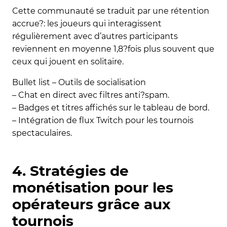
Cette communauté se traduit par une rétention
accrue?: les joueurs qui interagissent
régulièrement avec d’autres participants
reviennent en moyenne 1,8?fois plus souvent que
ceux qui jouent en solitaire.
Bullet list – Outils de socialisation
– Chat en direct avec filtres anti?spam.
– Badges et titres affichés sur le tableau de bord.
– Intégration de flux Twitch pour les tournois
spectaculaires.
4. Stratégies de
monétisation pour les
opérateurs grâce aux
tournois