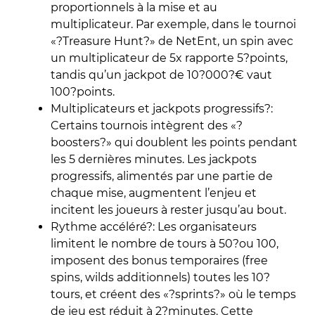
proportionnels à la mise et au
multiplicateur. Par exemple, dans le tournoi
«?Treasure Hunt?» de NetEnt, un spin avec
un multiplicateur de 5x rapporte 5?points,
tandis qu’un jackpot de 10?000?€ vaut
100?points.
Multiplicateurs et jackpots progressifs?:
Certains tournois intègrent des «?
boosters?» qui doublent les points pendant
les 5 dernières minutes. Les jackpots
progressifs, alimentés par une partie de
chaque mise, augmentent l’enjeu et
incitent les joueurs à rester jusqu’au bout.
Rythme accéléré?: Les organisateurs
limitent le nombre de tours à 50?ou 100,
imposent des bonus temporaires (free
spins, wilds additionnels) toutes les 10?
tours, et créent des «?sprints?» où le temps
de jeu est réduit à 2?minutes. Cette