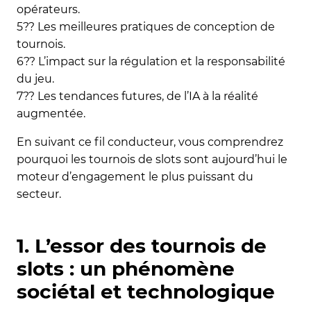
opérateurs.
5?? Les meilleures pratiques de conception de
tournois.
6?? L’impact sur la régulation et la responsabilité
du jeu.
7?? Les tendances futures, de l’IA à la réalité
augmentée.
En suivant ce fil conducteur, vous comprendrez
pourquoi les tournois de slots sont aujourd’hui le
moteur d’engagement le plus puissant du
secteur.
1. L’essor des tournois de
slots : un phénomène
sociétal et technologique