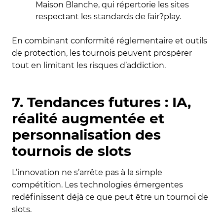
Maison Blanche, qui répertorie les sites
respectant les standards de fair?play.
En combinant conformité réglementaire et outils
de protection, les tournois peuvent prospérer
tout en limitant les risques d’addiction.
7. Tendances futures : IA,
réalité augmentée et
personnalisation des
tournois de slots
L’innovation ne s’arrête pas à la simple
compétition. Les technologies émergentes
redéfinissent déjà ce que peut être un tournoi de
slots.