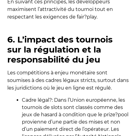
En suivant ces principes, les développeurs
maximisent l’attractivité du tournoi tout en
respectant les exigences de fair?play.
6. L’impact des tournois
sur la régulation et la
responsabilité du jeu
Les compétitions à enjeu monétaire sont
soumises à des cadres légaux stricts, surtout dans
les juridictions où le jeu en ligne est régulé.
Cadre légal?: Dans l’Union européenne, les
tournois de slots sont classés comme des
jeux de hasard à condition que le prize?pool
provienne d’une partie des mises et non
d’un paiement direct de l’opérateur. Les