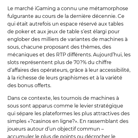
Le marché iGaming a connu une métamorphose
fulgurante au cours de la dernière décennie. Ce
qui était autrefois un espace réservé aux tables
de poker et aux jeux de table s’est élargi pour
englober des milliers de variantes de machines à
sous, chacune proposant des thèmes, des
mécaniques et des RTP différents. Aujourd’hui, les
slots représentent plus de 70?% du chiffre
d’affaires des opérateurs, grâce à leur accessibilité,
à la richesse de leurs graphismes et à la variété
des bonus offerts.
Dans ce contexte, les tournois de machines à
sous sont apparus comme le levier stratégique
qui sépare les plateformes les plus attractives des
simples «?casinos en ligne?». En rassemblant des
joueurs autour d’un objectif commun –
accumuler le plus de points ou décrocher le