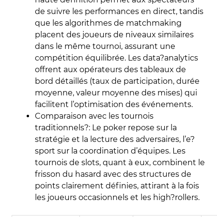
de suivre les performances en direct, tandis
que les algorithmes de matchmaking
placent des joueurs de niveaux similaires
dans le même tournoi, assurant une
compétition équilibrée. Les data?analytics
offrent aux opérateurs des tableaux de
bord détaillés (taux de participation, durée
moyenne, valeur moyenne des mises) qui
facilitent l’optimisation des événements.
Comparaison avec les tournois
traditionnels?: Le poker repose sur la
stratégie et la lecture des adversaires, l’e?
sport sur la coordination d’équipes. Les
tournois de slots, quant à eux, combinent le
frisson du hasard avec des structures de
points clairement définies, attirant à la fois
les joueurs occasionnels et les high?rollers.