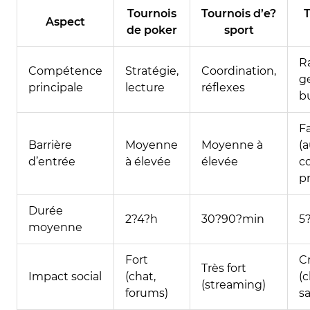
Tournois
Tournois d’e?
T
Aspect
de poker
sport
Ra
Compétence
Stratégie,
Coordination,
g
principale
lecture
réflexes
b
Fa
Barrière
Moyenne
Moyenne à
(
d’entrée
à élevée
élevée
c
pr
Durée
2?4?h
30?90?min
5
moyenne
Fort
C
Très fort
Impact social
(chat,
(
(streaming)
forums)
sa