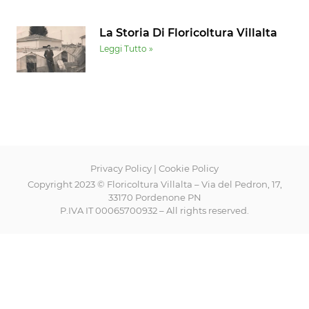
La Storia Di Floricoltura Villalta
Leggi Tutto »
Privacy Policy
|
Cookie Policy
Copyright 2023 © Floricoltura Villalta – Via del Pedron, 17,
33170 Pordenone PN
P.IVA IT 00065700932 – All rights reserved.