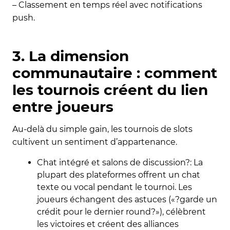
– Classement en temps réel avec notifications
push.
3. La dimension
communautaire : comment
les tournois créent du lien
entre joueurs
Au-delà du simple gain, les tournois de slots
cultivent un sentiment d’appartenance.
Chat intégré et salons de discussion?: La
plupart des plateformes offrent un chat
texte ou vocal pendant le tournoi. Les
joueurs échangent des astuces («?garde un
crédit pour le dernier round?»), célèbrent
les victoires et créent des alliances