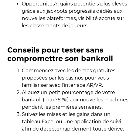
Opportunités?: gains potentiels plus élevés
grâce aux jackpots progressifs dédiés aux
nouvelles plateformes, visibilité accrue sur
les classements de joueurs.
Conseils pour tester sans
compromettre son bankroll
Commencez avec les démos gratuites
proposées par les casinos pour vous
familiariser avec l’interface AR/VR.
Allouez un petit pourcentage de votre
bankroll (max?5?%) aux nouvelles machines
pendant les premières semaines.
Suivez les mises et les gains dans un
tableau Excel ou une application de suivi
afin de détecter rapidement toute dérive.