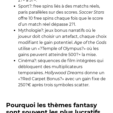
2?× à 5?×.
Sport?: free spins liés à des matchs réels,
paris parallèles sur des scores.
Soccer Stars
offre 10 free spins chaque fois que le score
d’un match réel dépasse 2?1.
Mythologie?: jeux bonus narratifs où le
joueur doit choisir un artefact, chaque choix
modifiant le gain potentiel.
Age of the Gods
utilise un «?Temple of Olympus?» où les
gains peuvent atteindre 500?× la mise.
Cinéma?: séquences de film intégrées qui
débloquent des multiplicateurs
temporaires.
Hollywood Dreams
donne un
«?Red Carpet Bonus?» avec un gain fixe de
250?€ après trois symboles scatter.
Pourquoi les thèmes fantasy
sont souvent les plus lucratifs