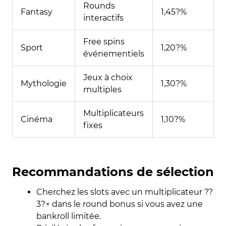
Rounds
Fantasy
1,45?%
interactifs
Free spins
Sport
1,20?%
événementiels
Jeux à choix
Mythologie
1,30?%
multiples
Multiplicateurs
Cinéma
1,10?%
fixes
Recommandations de sélection
Cherchez les slots avec un multiplicateur ??
3?× dans le round bonus si vous avez une
bankroll limitée.