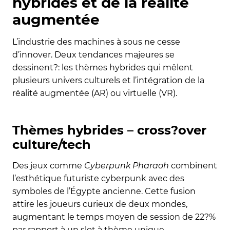
hybrides et de la réalité
augmentée
L’industrie des machines à sous ne cesse
d’innover. Deux tendances majeures se
dessinent?: les thèmes hybrides qui mêlent
plusieurs univers culturels et l’intégration de la
réalité augmentée (AR) ou virtuelle (VR).
Thèmes hybrides – cross?over
culture/tech
Des jeux comme
Cyberpunk Pharaoh
combinent
l’esthétique futuriste cyberpunk avec des
symboles de l’Égypte ancienne. Cette fusion
attire les joueurs curieux de deux mondes,
augmentant le temps moyen de session de 22?%
par rapport à un slot à thème unique.