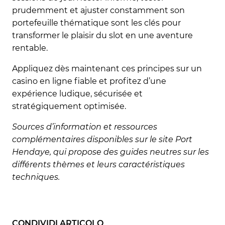
prudemment et ajuster constamment son
portefeuille thématique sont les clés pour
transformer le plaisir du slot en une aventure
rentable.
Appliquez dès maintenant ces principes sur un
casino en ligne fiable et profitez d’une
expérience ludique, sécurisée et
stratégiquement optimisée.
Sources d’information et ressources
complémentaires disponibles sur le site Port
Hendaye, qui propose des guides neutres sur les
différents thèmes et leurs caractéristiques
techniques.
CONDIVIDI ARTICOLO