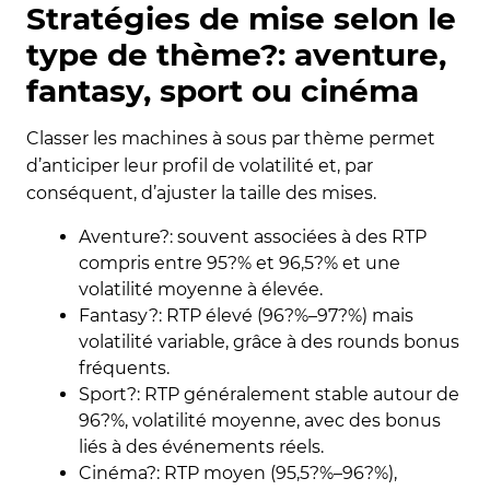
Stratégies de mise selon le
type de thème?: aventure,
fantasy, sport ou cinéma
Classer les machines à sous par thème permet
d’anticiper leur profil de volatilité et, par
conséquent, d’ajuster la taille des mises.
Aventure?: souvent associées à des RTP
compris entre 95?% et 96,5?% et une
volatilité moyenne à élevée.
Fantasy?: RTP élevé (96?%–97?%) mais
volatilité variable, grâce à des rounds bonus
fréquents.
Sport?: RTP généralement stable autour de
96?%, volatilité moyenne, avec des bonus
liés à des événements réels.
Cinéma?: RTP moyen (95,5?%–96?%),