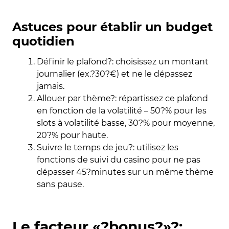
Astuces pour établir un budget
quotidien
Définir le plafond?: choisissez un montant
journalier (ex.?30?€) et ne le dépassez
jamais.
Allouer par thème?: répartissez ce plafond
en fonction de la volatilité – 50?% pour les
slots à volatilité basse, 30?% pour moyenne,
20?% pour haute.
Suivre le temps de jeu?: utilisez les
fonctions de suivi du casino pour ne pas
dépasser 45?minutes sur un même thème
sans pause.
Le facteur «?bonus?»?: