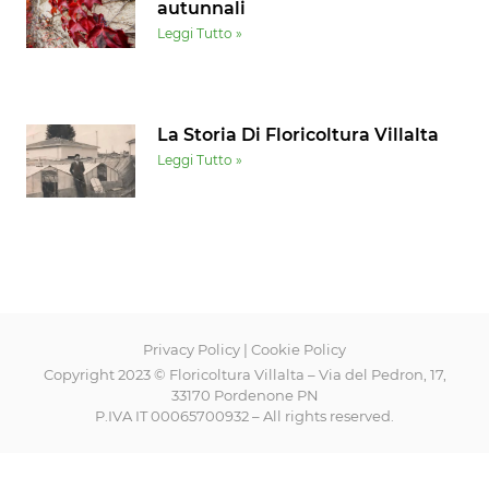
autunnali
Leggi Tutto »
La Storia Di Floricoltura Villalta
Leggi Tutto »
Privacy Policy
|
Cookie Policy
Copyright 2023 © Floricoltura Villalta – Via del Pedron, 17,
33170 Pordenone PN
P.IVA IT 00065700932 – All rights reserved.