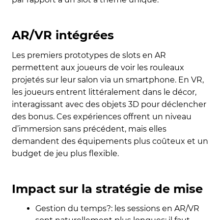
AR/VR intégrées
Les premiers prototypes de slots en AR
permettent aux joueurs de voir les rouleaux
projetés sur leur salon via un smartphone. En VR,
les joueurs entrent littéralement dans le décor,
interagissant avec des objets 3D pour déclencher
des bonus. Ces expériences offrent un niveau
d’immersion sans précédent, mais elles
demandent des équipements plus coûteux et un
budget de jeu plus flexible.
Impact sur la stratégie de mise
Gestion du temps?: les sessions en AR/VR