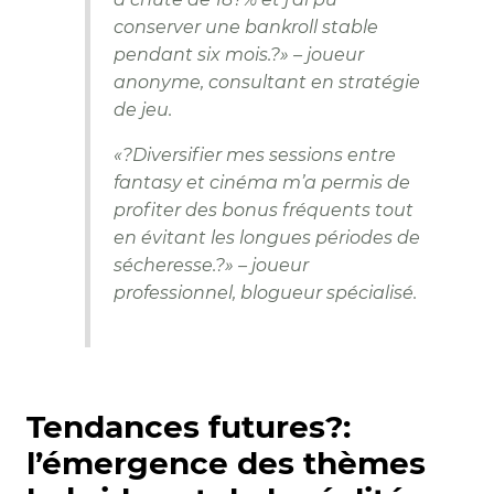
conserver une bankroll stable
pendant six mois.?» – joueur
anonyme, consultant en stratégie
de jeu.
«?Diversifier mes sessions entre
fantasy et cinéma m’a permis de
profiter des bonus fréquents tout
en évitant les longues périodes de
sécheresse.?» – joueur
professionnel, blogueur spécialisé.
Tendances futures?:
l’émergence des thèmes