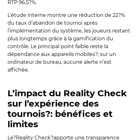
RTP 96,5?%.
L’étude interne montre une réduction de 22?%
du taux d’abandon de tournoi après
l’implémentation du système, les joueurs restant
plus longtemps grâce à la gamification du
contrôle. Le principal point faible reste la
dépendance aux appareils mobiles?; sur un
ordinateur de bureau, aucune alerte n’est
affichée.
L’impact du Reality Check
sur l’expérience des
tournois?: bénéfices et
limites
Le?Reality Check?apporte une transparence