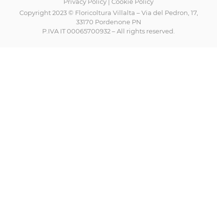
Privacy Policy
|
Cookie Policy
Copyright 2023 © Floricoltura Villalta – Via del Pedron, 17,
33170 Pordenone PN
P.IVA IT 00065700932 – All rights reserved.