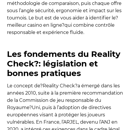
méthodologie de comparaison, puis chaque offre
sous l’angle sécurité, ergonomie et impact sur les
tournois. Le but est de vous aider à identifier le?
meilleur casino en ligne?qui combine contrôle
responsable et expérience fluide.
Les fondements du Reality
Check?: législation et
bonnes pratiques
Le concept de?Reality Check?a émergé dans les
années 2010, suite à la première recommandation
de la Commission de jeu responsable du
Royaume?Uni, puis à l’adoption de directives
européennes visant à protéger les joueurs
vulnérables. En France, l’ARJEL, devenu l’ANJ en
2020, a intégré ces exigences dans le cadre légal