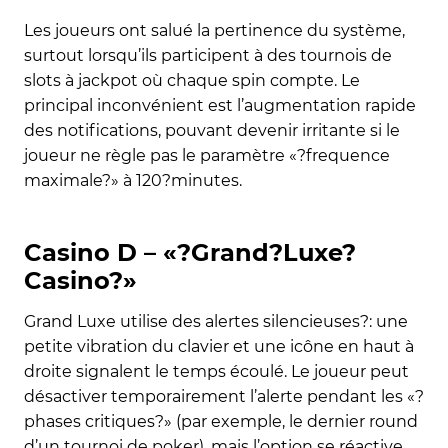
Les joueurs ont salué la pertinence du système,
surtout lorsqu’ils participent à des tournois de
slots à jackpot où chaque spin compte. Le
principal inconvénient est l’augmentation rapide
des notifications, pouvant devenir irritante si le
joueur ne règle pas le paramètre «?frequence
maximale?» à 120?minutes.
Casino D – «?Grand?Luxe?
Casino?»
Grand Luxe utilise des alertes silencieuses?: une
petite vibration du clavier et une icône en haut à
droite signalent le temps écoulé. Le joueur peut
désactiver temporairement l’alerte pendant les «?
phases critiques?» (par exemple, le dernier round
d’un tournoi de poker), mais l’option se réactive