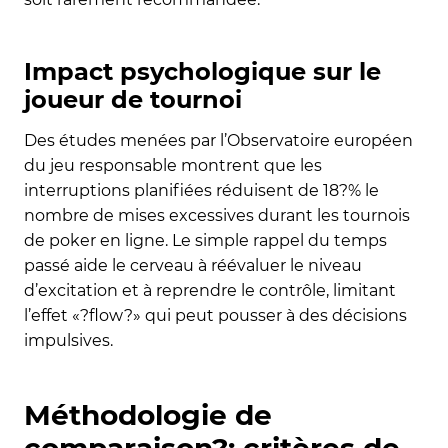
Impact psychologique sur le
joueur de tournoi
Des études menées par l’Observatoire européen
du jeu responsable montrent que les
interruptions planifiées réduisent de 18?% le
nombre de mises excessives durant les tournois
de poker en ligne. Le simple rappel du temps
passé aide le cerveau à réévaluer le niveau
d’excitation et à reprendre le contrôle, limitant
l’effet «?flow?» qui peut pousser à des décisions
impulsives.
Méthodologie de