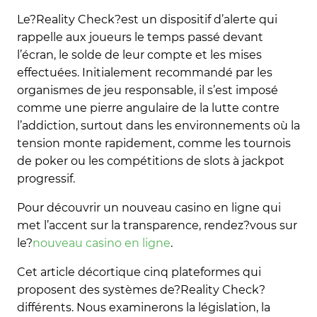
Le?Reality Check?est un dispositif d’alerte qui
rappelle aux joueurs le temps passé devant
l’écran, le solde de leur compte et les mises
effectuées. Initialement recommandé par les
organismes de jeu responsable, il s’est imposé
comme une pierre angulaire de la lutte contre
l’addiction, surtout dans les environnements où la
tension monte rapidement, comme les tournois
de poker ou les compétitions de slots à jackpot
progressif.
Pour découvrir un nouveau casino en ligne qui
met l’accent sur la transparence, rendez?vous sur
le?
nouveau casino en ligne
.
Cet article décortique cinq plateformes qui
proposent des systèmes de?Reality Check?
différents. Nous examinerons la législation, la