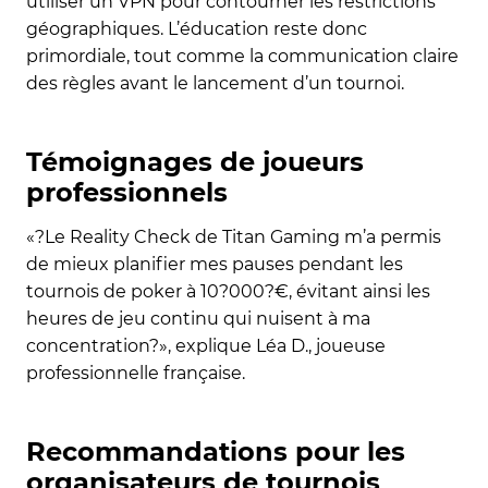
utiliser un VPN pour contourner les restrictions
géographiques. L’éducation reste donc
primordiale, tout comme la communication claire
des règles avant le lancement d’un tournoi.
Témoignages de joueurs
professionnels
«?Le Reality Check de Titan Gaming m’a permis
de mieux planifier mes pauses pendant les
tournois de poker à 10?000?€, évitant ainsi les
heures de jeu continu qui nuisent à ma
concentration?», explique Léa D., joueuse
professionnelle française.
Recommandations pour les
organisateurs de tournois