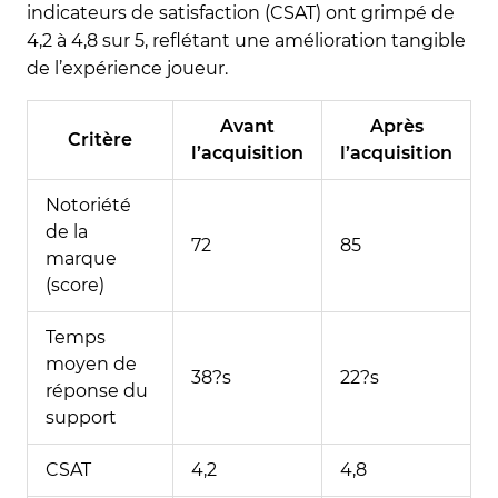
indicateurs de satisfaction (CSAT) ont grimpé de
4,2 à 4,8 sur 5, reflétant une amélioration tangible
de l’expérience joueur.
Avant
Après
Critère
l’acquisition
l’acquisition
Notoriété
de la
72
85
marque
(score)
Temps
moyen de
38?s
22?s
réponse du
support
CSAT
4,2
4,8