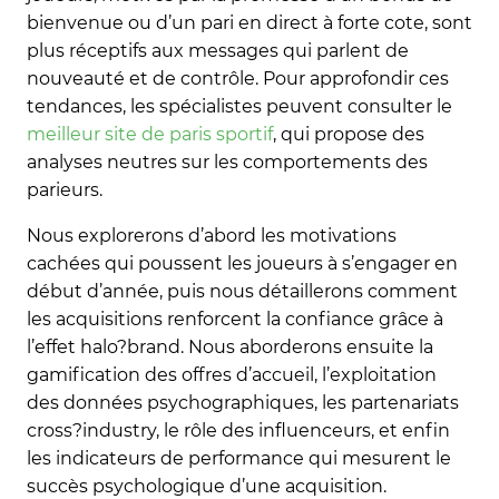
bienvenue ou d’un pari en direct à forte cote, sont
plus réceptifs aux messages qui parlent de
nouveauté et de contrôle. Pour approfondir ces
tendances, les spécialistes peuvent consulter le
meilleur site de paris sportif
, qui propose des
analyses neutres sur les comportements des
parieurs.
Nous explorerons d’abord les motivations
cachées qui poussent les joueurs à s’engager en
début d’année, puis nous détaillerons comment
les acquisitions renforcent la confiance grâce à
l’effet halo?brand. Nous aborderons ensuite la
gamification des offres d’accueil, l’exploitation
des données psychographiques, les partenariats
cross?industry, le rôle des influenceurs, et enfin
les indicateurs de performance qui mesurent le
succès psychologique d’une acquisition.