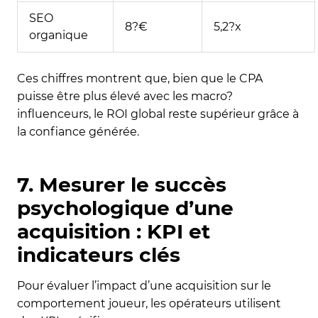
SEO
8?€
5,2?x
organique
Ces chiffres montrent que, bien que le CPA
puisse être plus élevé avec les macro?
influenceurs, le ROI global reste supérieur grâce à
la confiance générée.
7. Mesurer le succès
psychologique d’une
acquisition : KPI et
indicateurs clés
Pour évaluer l’impact d’une acquisition sur le
comportement joueur, les opérateurs utilisent