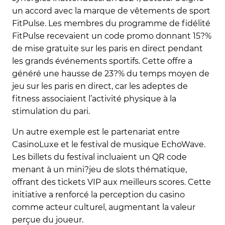
un accord avec la marque de vêtements de sport
FitPulse. Les membres du programme de fidélité
FitPulse recevaient un code promo donnant 15?%
de mise gratuite sur les paris en direct pendant
les grands événements sportifs. Cette offre a
généré une hausse de 23?% du temps moyen de
jeu sur les paris en direct, car les adeptes de
fitness associaient l’activité physique à la
stimulation du pari.
Un autre exemple est le partenariat entre
CasinoLuxe et le festival de musique EchoWave.
Les billets du festival incluaient un QR code
menant à un mini?jeu de slots thématique,
offrant des tickets VIP aux meilleurs scores. Cette
initiative a renforcé la perception du casino
comme acteur culturel, augmentant la valeur
perçue du joueur.