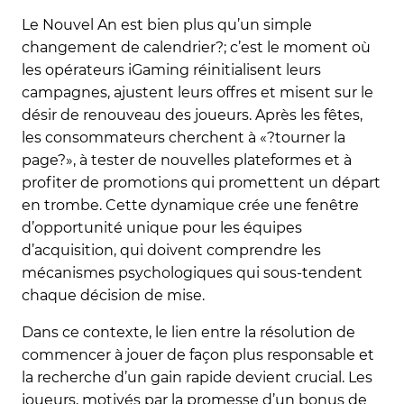
Le Nouvel An est bien plus qu’un simple
changement de calendrier?; c’est le moment où
les opérateurs iGaming réinitialisent leurs
campagnes, ajustent leurs offres et misent sur le
désir de renouveau des joueurs. Après les fêtes,
les consommateurs cherchent à «?tourner la
page?», à tester de nouvelles plateformes et à
profiter de promotions qui promettent un départ
en trombe. Cette dynamique crée une fenêtre
d’opportunité unique pour les équipes
d’acquisition, qui doivent comprendre les
mécanismes psychologiques qui sous-tendent
chaque décision de mise.
Dans ce contexte, le lien entre la résolution de
commencer à jouer de façon plus responsable et
la recherche d’un gain rapide devient crucial. Les
joueurs, motivés par la promesse d’un bonus de