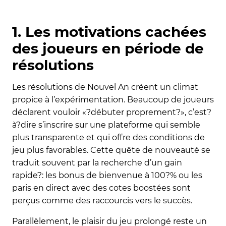
1. Les motivations cachées
des joueurs en période de
résolutions
Les résolutions de Nouvel An créent un climat
propice à l’expérimentation. Beaucoup de joueurs
déclarent vouloir «?débuter proprement?», c’est?
à?dire s’inscrire sur une plateforme qui semble
plus transparente et qui offre des conditions de
jeu plus favorables. Cette quête de nouveauté se
traduit souvent par la recherche d’un gain
rapide?: les bonus de bienvenue à 100?% ou les
paris en direct avec des cotes boostées sont
perçus comme des raccourcis vers le succès.
Parallèlement, le plaisir du jeu prolongé reste un