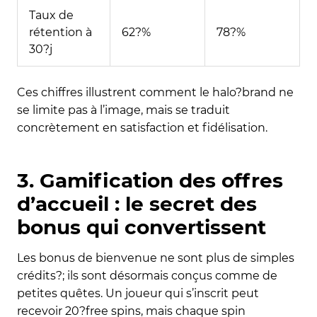
Taux de
rétention à
62?%
78?%
30?j
Ces chiffres illustrent comment le halo?brand ne
se limite pas à l’image, mais se traduit
concrètement en satisfaction et fidélisation.
3. Gamification des offres
d’accueil : le secret des
bonus qui convertissent
Les bonus de bienvenue ne sont plus de simples
crédits?; ils sont désormais conçus comme de
petites quêtes. Un joueur qui s’inscrit peut
recevoir 20?free spins, mais chaque spin