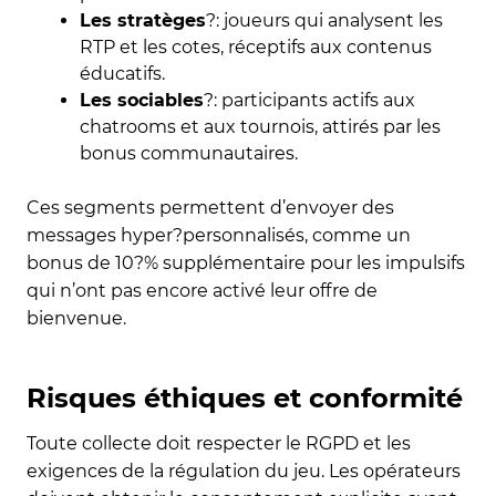
Les stratèges
?: joueurs qui analysent les
RTP et les cotes, réceptifs aux contenus
éducatifs.
Les sociables
?: participants actifs aux
chatrooms et aux tournois, attirés par les
bonus communautaires.
Ces segments permettent d’envoyer des
messages hyper?personnalisés, comme un
bonus de 10?% supplémentaire pour les impulsifs
qui n’ont pas encore activé leur offre de
bienvenue.
Risques éthiques et conformité
Toute collecte doit respecter le RGPD et les
exigences de la régulation du jeu. Les opérateurs