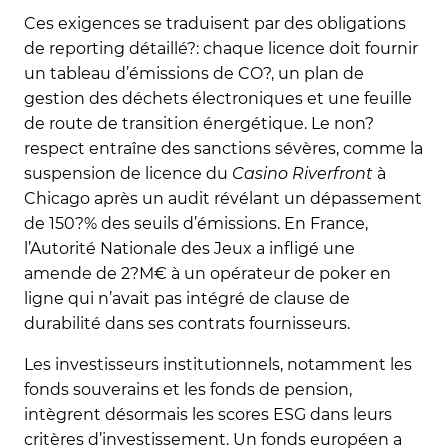
Ces exigences se traduisent par des obligations
de reporting détaillé?: chaque licence doit fournir
un tableau d’émissions de CO?, un plan de
gestion des déchets électroniques et une feuille
de route de transition énergétique. Le non?
respect entraîne des sanctions sévères, comme la
suspension de licence du
Casino Riverfront
à
Chicago après un audit révélant un dépassement
de 150?% des seuils d’émissions. En France,
l’Autorité Nationale des Jeux a infligé une
amende de 2?M€ à un opérateur de poker en
ligne qui n’avait pas intégré de clause de
durabilité dans ses contrats fournisseurs.
Les investisseurs institutionnels, notamment les
fonds souverains et les fonds de pension,
intègrent désormais les scores ESG dans leurs
critères d’investissement. Un fonds européen a