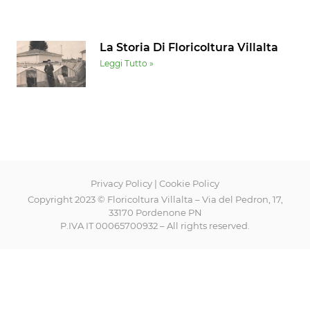
La Storia Di Floricoltura Villalta
Leggi Tutto »
Privacy Policy
|
Cookie Policy
Copyright 2023 © Floricoltura Villalta – Via del Pedron, 17,
33170 Pordenone PN
P.IVA IT 00065700932 – All rights reserved.