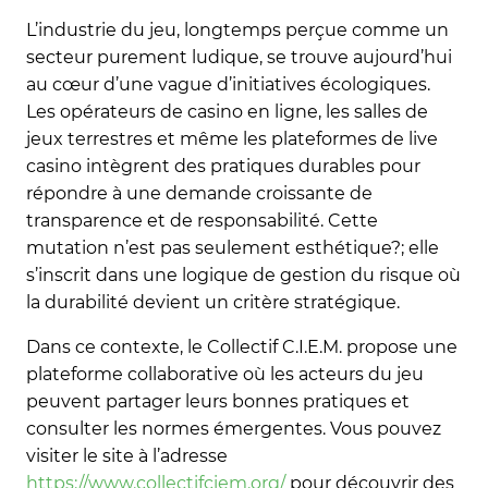
L’industrie du jeu, longtemps perçue comme un
secteur purement ludique, se trouve aujourd’hui
au cœur d’une vague d’initiatives écologiques.
Les opérateurs de casino en ligne, les salles de
jeux terrestres et même les plateformes de live
casino intègrent des pratiques durables pour
répondre à une demande croissante de
transparence et de responsabilité. Cette
mutation n’est pas seulement esthétique?; elle
s’inscrit dans une logique de gestion du risque où
la durabilité devient un critère stratégique.
Dans ce contexte, le Collectif C.I.E.M. propose une
plateforme collaborative où les acteurs du jeu
peuvent partager leurs bonnes pratiques et
consulter les normes émergentes. Vous pouvez
visiter le site à l’adresse
https://www.collectifciem.org/
pour découvrir des