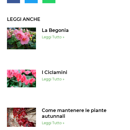
LEGGI ANCHE
La Begonia
Leggi Tutto »
I Ciclamini
Leggi Tutto »
Come mantenere le piante
autunnali
Leggi Tutto »