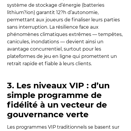
système de stockage d’énergie (batteries
lithium?ion) garantit 12?h d’autonomie,
permettant aux joueurs de finaliser leurs parties
sans interruption. La résilience face aux
phénomènes climatiques extrêmes — tempêtes,
canicules, inondations — devient ainsi un
avantage concurrentiel, surtout pour les
plateformes de jeu en ligne qui promettent un
retrait rapide et fiable à leurs clients.
3. Les niveaux VIP : d’un
simple programme de
fidélité à un vecteur de
gouvernance verte
Les programmes VIP traditionnels se basent sur