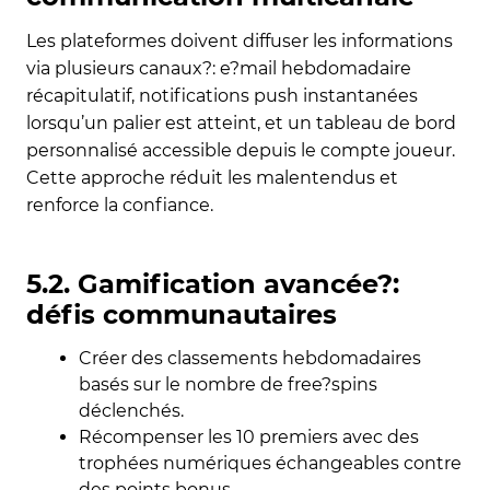
Les plateformes doivent diffuser les informations
via plusieurs canaux?: e?mail hebdomadaire
récapitulatif, notifications push instantanées
lorsqu’un palier est atteint, et un tableau de bord
personnalisé accessible depuis le compte joueur.
Cette approche réduit les malentendus et
renforce la confiance.
5.2. Gamification avancée?:
défis communautaires
Créer des classements hebdomadaires
basés sur le nombre de free?spins
déclenchés.
Récompenser les 10 premiers avec des
trophées numériques échangeables contre
des points bonus.