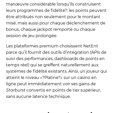
manœuvre considérable lorsqu’ils construisent
leurs programmes de fidélité?: les points peuvent
être attribués non seulement pour le montant
misé, mais aussi pour chaque déclenchement de
bonus, chaque jackpot remporté ou chaque
session de jeu prolongée.
Les plateformes premium choisissent NetEnt
parce qu’il fournit des outils d’intégration (APIs de
suivi des performances, dashboards de points en
temps réel) qui se greffent naturellement aux
systèmes de fidélité existants. Ainsi, un joueur qui
atteint le niveau «?Platine?» sur un casino en
ligne peut immédiatement voir ses gains de
Starburst
convertis en points de tier supérieur,
sans aucune latence technique.