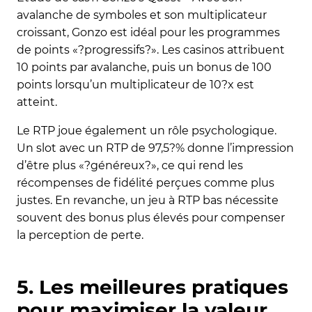
avalanche de symboles et son multiplicateur
croissant, Gonzo est idéal pour les programmes
de points «?progressifs?». Les casinos attribuent
10 points par avalanche, puis un bonus de 100
points lorsqu’un multiplicateur de 10?x est
atteint.
Le RTP joue également un rôle psychologique.
Un slot avec un RTP de 97,5?% donne l’impression
d’être plus «?généreux?», ce qui rend les
récompenses de fidélité perçues comme plus
justes. En revanche, un jeu à RTP bas nécessite
souvent des bonus plus élevés pour compenser
la perception de perte.
5. Les meilleures pratiques
pour maximiser la valeur