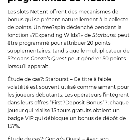
Les slots NetEnt offrent des mécanismes de
bonus qui se prêtent naturellement à la collecte
de points. Un free?spin déclenché pendant la
fonction «?Expanding Wilds?» de
Starburst
peut
être programmé pour attribuer 20 points
supplémentaires, tandis que le multiplicateur de
5?x dans
Gonzo’s Quest
peut générer 50 points
lorsqu’il apparaît.
Étude de cas?: Starburst – Ce titre à faible
volatilité est souvent utilisé comme aimant pour
les joueurs débutants. Les opérateurs l’intègrent
dans leurs offres “First?Deposit Bonus”?; chaque
joueur qui réalise 15 tours gratuits obtient un
badge VIP qui débloque un bonus de dépôt de
15?%.
Étude de cas?: Gonzo’s Quest – Avec son