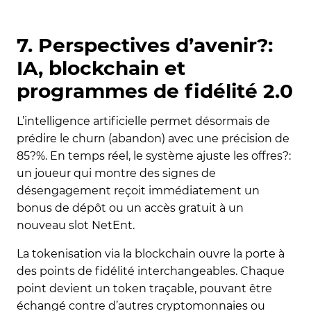
7. Perspectives d’avenir?:
IA, blockchain et
programmes de fidélité 2.0
L’intelligence artificielle permet désormais de
prédire le churn (abandon) avec une précision de
85?%. En temps réel, le système ajuste les offres?:
un joueur qui montre des signes de
désengagement reçoit immédiatement un
bonus de dépôt ou un accès gratuit à un
nouveau slot NetEnt.
La tokenisation via la blockchain ouvre la porte à
des points de fidélité interchangeables. Chaque
point devient un token traçable, pouvant être
échangé contre d’autres cryptomonnaies ou