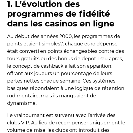
1. L’évolution des
programmes de fidélité
dans les casinos en ligne
Au début des années 2000, les programmes de
points étaient simples?: chaque euro dépensé
était converti en points échangeables contre des
tours gratuits ou des bonus de dépôt. Peu après,
le concept de cashback a fait son apparition,
offrant aux joueurs un pourcentage de leurs
pertes nettes chaque semaine. Ces systèmes
basiques répondaient à une logique de rétention
rudimentaire, mais ils manquaient de
dynamisme.
Le vrai tournant est survenu avec l’arrivée des
clubs VIP. Au lieu de récompenser uniquement le
volume de mise, les clubs ont introduit des