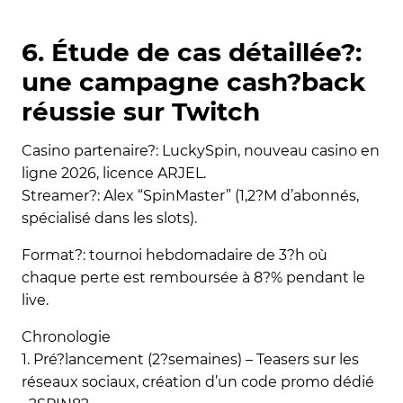
6. Étude de cas détaillée?:
une campagne cash?back
réussie sur Twitch
Casino partenaire?: LuckySpin, nouveau casino en
ligne 2026, licence ARJEL.
Streamer?: Alex “SpinMaster” (1,2?M d’abonnés,
spécialisé dans les slots).
Format?: tournoi hebdomadaire de 3?h où
chaque perte est remboursée à 8?% pendant le
live.
Chronologie
1. Pré?lancement (2?semaines) – Teasers sur les
réseaux sociaux, création d’un code promo dédié