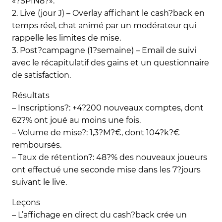
«?SPIN8?».
2. Live (jour J) – Overlay affichant le cash?back en
temps réel, chat animé par un modérateur qui
rappelle les limites de mise.
3. Post?campagne (1?semaine) – Email de suivi
avec le récapitulatif des gains et un questionnaire
de satisfaction.
Résultats
– Inscriptions?: +4?200 nouveaux comptes, dont
62?% ont joué au moins une fois.
– Volume de mise?: 1,3?M?€, dont 104?k?€
remboursés.
– Taux de rétention?: 48?% des nouveaux joueurs
ont effectué une seconde mise dans les 7?jours
suivant le live.
Leçons
– L’affichage en direct du cash?back crée un