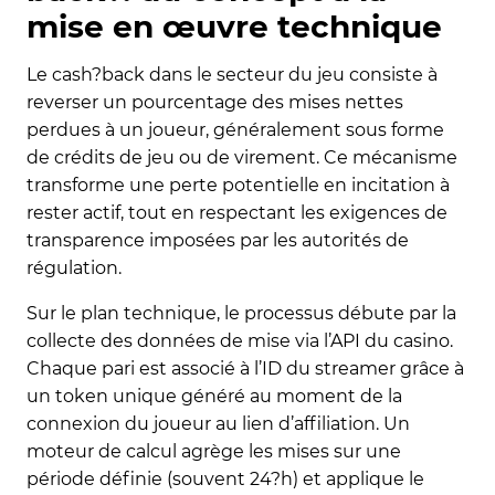
mise en œuvre technique
Le cash?back dans le secteur du jeu consiste à
reverser un pourcentage des mises nettes
perdues à un joueur, généralement sous forme
de crédits de jeu ou de virement. Ce mécanisme
transforme une perte potentielle en incitation à
rester actif, tout en respectant les exigences de
transparence imposées par les autorités de
régulation.
Sur le plan technique, le processus débute par la
collecte des données de mise via l’API du casino.
Chaque pari est associé à l’ID du streamer grâce à
un token unique généré au moment de la
connexion du joueur au lien d’affiliation. Un
moteur de calcul agrège les mises sur une
période définie (souvent 24?h) et applique le