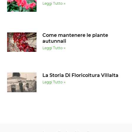
Leggi Tutto »
Come mantenere le piante
autunnali
Leggi Tutto »
La Storia Di Floricoltura Villalta
Leggi Tutto »