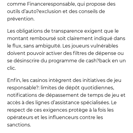
comme Financeresponsable, qui propose des
outils d’auto?exclusion et des conseils de
prévention.
Les obligations de transparence exigent que le
montant remboursé soit clairement indiqué dans
le flux, sans ambiguïté. Les joueurs vulnérables
doivent pouvoir activer des filtres de dépense ou
se désinscrire du programme de cash?back en un
clic.
Enfin, les casinos intègrent des initiatives de jeu
responsable?: limites de dépôt quotidiennes,
notifications de dépassement de temps de jeu et
accès à des lignes d’assistance spécialisées. Le
respect de ces exigences protège à la fois les
opérateurs et les influenceurs contre les
sanctions.