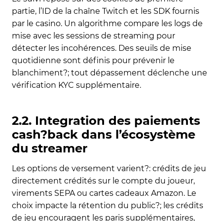
partie, l’ID de la chaîne Twitch et les SDK fournis
par le casino. Un algorithme compare les logs de
mise avec les sessions de streaming pour
détecter les incohérences. Des seuils de mise
quotidienne sont définis pour prévenir le
blanchiment?; tout dépassement déclenche une
vérification KYC supplémentaire.
2.2. Integration des paiements
cash?back dans l’écosystème
du streamer
Les options de versement varient?: crédits de jeu
directement crédités sur le compte du joueur,
virements SEPA ou cartes cadeaux Amazon. Le
choix impacte la rétention du public?; les crédits
de jeu encouragent les paris supplémentaires,