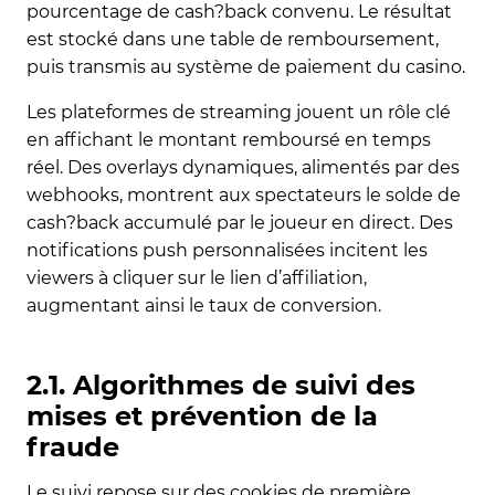
pourcentage de cash?back convenu. Le résultat
est stocké dans une table de remboursement,
puis transmis au système de paiement du casino.
Les plateformes de streaming jouent un rôle clé
en affichant le montant remboursé en temps
réel. Des overlays dynamiques, alimentés par des
webhooks, montrent aux spectateurs le solde de
cash?back accumulé par le joueur en direct. Des
notifications push personnalisées incitent les
viewers à cliquer sur le lien d’affiliation,
augmentant ainsi le taux de conversion.
2.1. Algorithmes de suivi des
mises et prévention de la
fraude
Le suivi repose sur des cookies de première