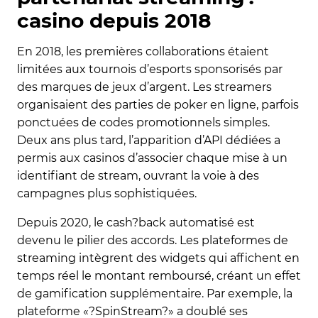
casino depuis 2018
En 2018, les premières collaborations étaient
limitées aux tournois d’esports sponsorisés par
des marques de jeux d’argent. Les streamers
organisaient des parties de poker en ligne, parfois
ponctuées de codes promotionnels simples.
Deux ans plus tard, l’apparition d’API dédiées a
permis aux casinos d’associer chaque mise à un
identifiant de stream, ouvrant la voie à des
campagnes plus sophistiquées.
Depuis 2020, le cash?back automatisé est
devenu le pilier des accords. Les plateformes de
streaming intègrent des widgets qui affichent en
temps réel le montant remboursé, créant un effet
de gamification supplémentaire. Par exemple, la
plateforme «?SpinStream?» a doublé ses