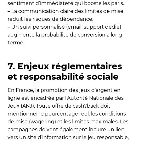
sentiment d’immédiateté qui booste les paris.
– La communication claire des limites de mise
réduit les risques de dépendance.
– Un suivi personnalisé (email, support dédié)
augmente la probabilité de conversion à long
terme.
7. Enjeux réglementaires
et responsabilité sociale
En France, la promotion des jeux d’argent en
ligne est encadrée par l’Autorité Nationale des
Jeux (ANJ). Toute offre de cash?back doit
mentionner le pourcentage réel, les conditions
de mise (wagering) et les limites maximales. Les
campagnes doivent également inclure un lien
vers un site d’information sur le jeu responsable,