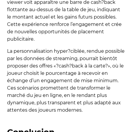
viewer voit apparaître une barre de cash?back
flottante au-dessus de la table de jeu, indiquant
le montant actuel et les gains futurs possibles.
Cette expérience renforce l’engagement et crée
de nouvelles opportunités de placement
publicitaire.
La personnalisation hyper?ciblée, rendue possible
par les données de streaming, pourrait bientôt
proposer des offres «?cash?back à la carte?», où le
joueur choisit le pourcentage à recevoir en
échange d’un engagement de mise minimum.
Ces scénarios promettent de transformer le
marché du jeu en ligne, en le rendant plus
dynamique, plus transparent et plus adapté aux
attentes des joueurs modernes.