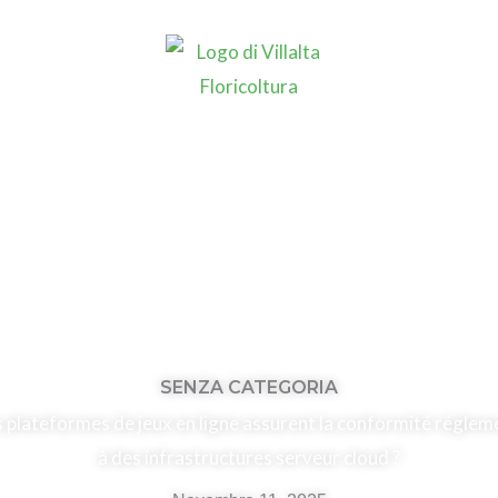
SENZA CATEGORIA
plateformes de jeux en ligne assurent la conformité réglem
à des infrastructures serveur cloud ?