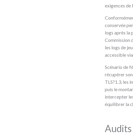
exigences de 
Conformément
conservée pen
logs après la 
Commission de
les logs de je
accessible via
Scénario de N
récupérer son
TLS?1.3, les 
puis le montan
intercepter le
équilibrer la 
Audits