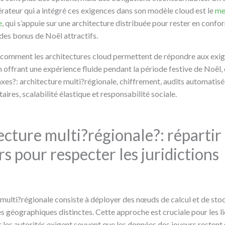
rateur qui a intégré ces exigences dans son modèle cloud est le
me
e
, qui s’appuie sur une architecture distribuée pour rester en confo
des bonus de Noël attractifs.
comment les architectures cloud permettent de répondre aux exi
n offrant une expérience fluide pendant la période festive de Noël,
xes?: architecture multi?régionale, chiffrement, audits automatisé
aires, scalabilité élastique et responsabilité sociale.
cture multi?régionale?: répartir 
s pour respecter les juridictions
e multi?régionale consiste à déployer des nœuds de calcul et de st
s géographiques distinctes. Cette approche est cruciale pour les l
r les autorités exigent souvent que les données des joueurs restent 