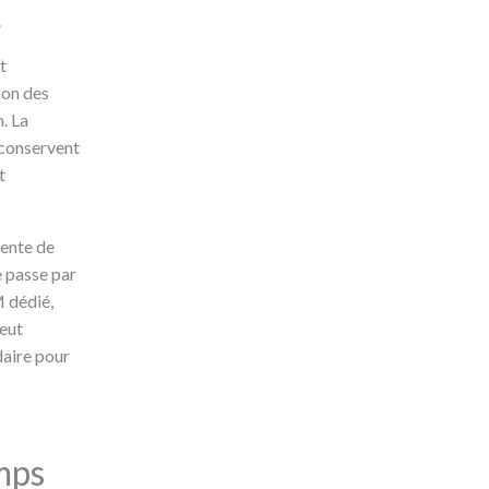
.
t
ion des
. La
 conservent
t
tente de
e passe par
 dédié,
peut
daire pour
mps