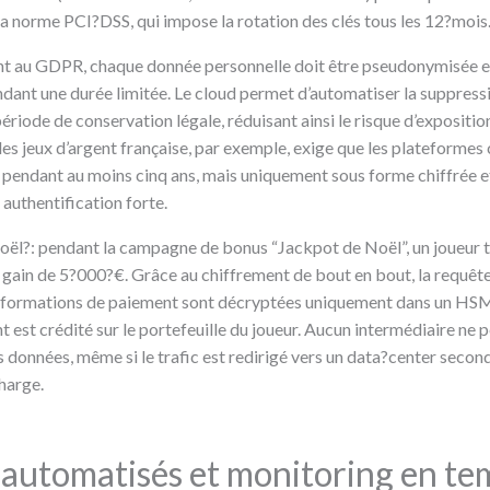
la norme PCI?DSS, qui impose la rotation des clés tous les 12?mois
 au GDPR, chaque donnée personnelle doit être pseudonymisée e
dant une durée limitée. Le cloud permet d’automatiser la suppress
période de conservation légale, réduisant ainsi le risque d’exposition
s jeux d’argent française, par exemple, exige que les plateformes
u pendant au moins cinq ans, mais uniquement sous forme chiffrée e
 authentification forte.
oël?: pendant la campagne de bonus “Jackpot de Noël”, un joueur 
 gain de 5?000?€. Grâce au chiffrement de bout en bout, la requêt
informations de paiement sont décryptées uniquement dans un HSM
t est crédité sur le portefeuille du joueur. Aucun intermédiaire ne 
s données, même si le trafic est redirigé vers un data?center secon
charge.
 automatisés et monitoring en te