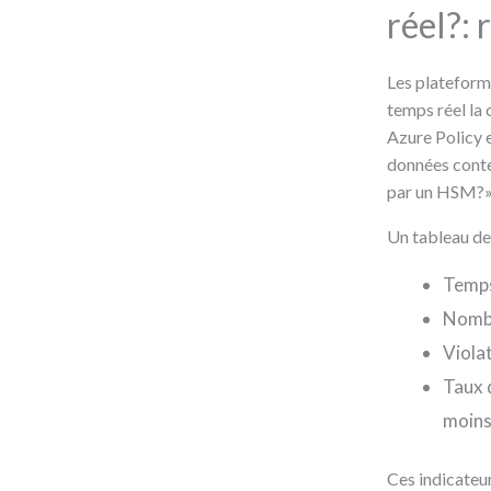
réel?:
Les plateforme
temps réel la 
Azure Policy e
données conte
par un HSM?»)
Un tableau de
Temps
Nombr
Viola
Taux 
moins
Ces indicateur