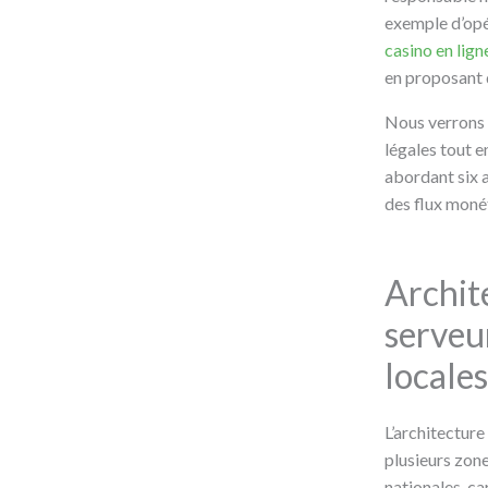
exemple d’opé
casino en lign
en proposant 
Nous verrons 
légales tout e
abordant six a
des flux monét
Archite
serveur
locales
L’architectur
plusieurs zone
nationales, ca