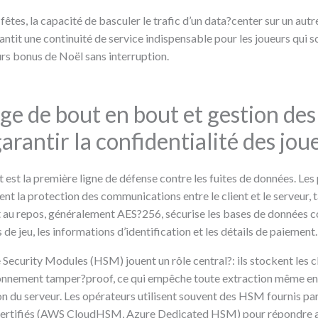
fêtes, la capacité de basculer le trafic d’un data?center sur un autr
ntit une continuité de service indispensable pour les joueurs qui s
urs bonus de Noël sans interruption.
ge de bout en bout et gestion des
garantir la confidentialité des jou
 est la première ligne de défense contre les fuites de données. Les
nt la protection des communications entre le client et le serveur, 
t au repos, généralement AES?256, sécurise les bases de données 
s de jeu, les informations d’identification et les détails de paiement.
Security Modules (HSM) jouent un rôle central?: ils stockent les c
onnement tamper?proof, ce qui empêche toute extraction même en
 du serveur. Les opérateurs utilisent souvent des HSM fournis pa
 certifiés (AWS CloudHSM, Azure Dedicated HSM) pour répondre 