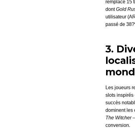
remplacé 15 t
dont
Gold Ru
utilisateur (
passé de 38
3. Di
locali
mondi
Les joueurs r
slots inspiré
succès notabl
dominent les 
The Witcher
–
conversion.