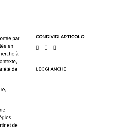
CONDIVIDI ARTICOLO
ortée par
ntée en
cherche à
contexte,
LEGGI ANCHE
ariété de
re,
une
tégies
tir et de