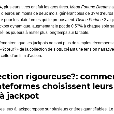
plusieurs titres ont fait les gros titres.
Mega Fortune Dreams
a 
n d’euros en moins de deux mois, générant plus de 3?M d’euros d
e pour les plateformes qui le proposaient.
Divine Fortune 2
a qu
jackpot dynamique, augmentant le pot de 0,5?% à chaque spin sa
é les joueurs à rester plus longtemps sur la table.
montrent que les jackpots ne sont plus de simples récompenses
 «?cœur?» de la collection de slots, créant une tension narrativ
elle d’un film d’action.
lection rigoureuse?: comme
lateformes choisissent leurs
 à jackpot
es jeux à jackpot repose sur plusieurs critères quantifiables. Le