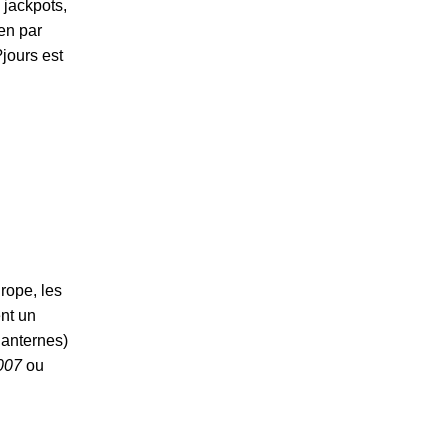
jackpots,
en par
jours est
rope, les
ent un
lanternes)
007
ou