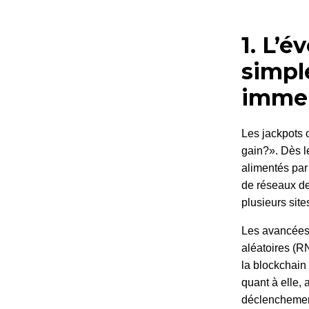
1. L’é
simpl
immer
Les jackpots 
gain?». Dès l
alimentés par 
de réseaux de
plusieurs sit
Les avancées 
aléatoires (R
la blockchain 
quant à elle,
déclenchemen