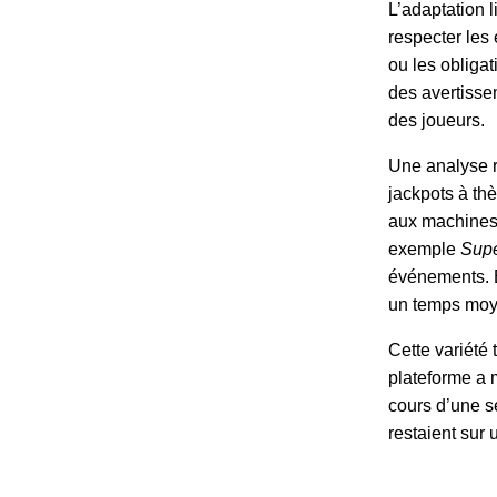
L’adaptation l
respecter les
ou les obliga
des avertisse
des joueurs.
Une analyse r
jackpots à th
aux machines 
exemple
Supe
événements. E
un temps moye
Cette variété
plateforme a 
cours d’une s
restaient sur 