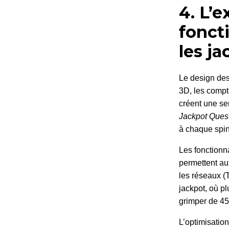
4. L’e
fonct
les j
Le design des
3D, les compt
créent une se
Jackpot Ques
à chaque spin
Les fonctionn
permettent au
les réseaux (
jackpot, où p
grimper de 4
L’optimisatio