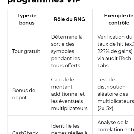
Type de
Exemple de
Rôle du RNG
bonus
contrôle
Détermine la
Vérification du
sortie des
taux de hit (ex.?
Tour gratuit
symboles
22?% de gains)
pendant les
via audit iTech
tours offerts
Labs
Calcule le
Test de
montant
distribution
Bonus de
additionnel et
aléatoire des
dépôt
les éventuels
multiplicateurs
multiplicateurs
(2x, 3x)
Analyse de la
Identifie les
corrélation ent
Cash?back
pertes réelles à