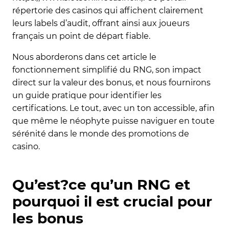
répertorie des casinos qui affichent clairement
leurs labels d’audit, offrant ainsi aux joueurs
français un point de départ fiable.
Nous aborderons dans cet article le
fonctionnement simplifié du RNG, son impact
direct sur la valeur des bonus, et nous fournirons
un guide pratique pour identifier les
certifications. Le tout, avec un ton accessible, afin
que même le néophyte puisse naviguer en toute
sérénité dans le monde des promotions de
casino.
Qu’est?ce qu’un RNG et
pourquoi il est crucial pour
les bonus