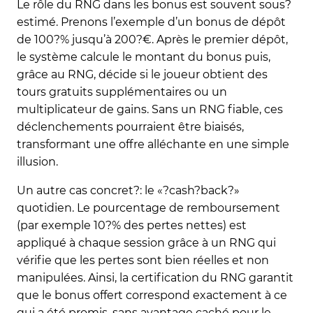
Le rôle du RNG dans les bonus est souvent sous?
estimé. Prenons l’exemple d’un bonus de dépôt
de 100?% jusqu’à 200?€. Après le premier dépôt,
le système calcule le montant du bonus puis,
grâce au RNG, décide si le joueur obtient des
tours gratuits supplémentaires ou un
multiplicateur de gains. Sans un RNG fiable, ces
déclenchements pourraient être biaisés,
transformant une offre alléchante en une simple
illusion.
Un autre cas concret?: le «?cash?back?»
quotidien. Le pourcentage de remboursement
(par exemple 10?% des pertes nettes) est
appliqué à chaque session grâce à un RNG qui
vérifie que les pertes sont bien réelles et non
manipulées. Ainsi, la certification du RNG garantit
que le bonus offert correspond exactement à ce
qui a été promis, sans avantage caché pour le