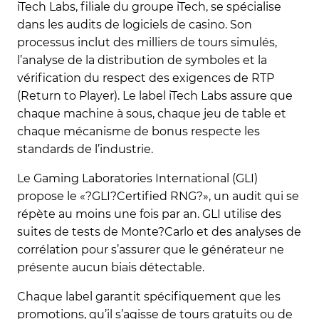
iTech Labs, filiale du groupe iTech, se spécialise
dans les audits de logiciels de casino. Son
processus inclut des milliers de tours simulés,
l’analyse de la distribution de symboles et la
vérification du respect des exigences de RTP
(Return to Player). Le label iTech Labs assure que
chaque machine à sous, chaque jeu de table et
chaque mécanisme de bonus respecte les
standards de l’industrie.
Le Gaming Laboratories International (GLI)
propose le «?GLI?Certified RNG?», un audit qui se
répète au moins une fois par an. GLI utilise des
suites de tests de Monte?Carlo et des analyses de
corrélation pour s’assurer que le générateur ne
présente aucun biais détectable.
Chaque label garantit spécifiquement que les
promotions, qu’il s’agisse de tours gratuits ou de