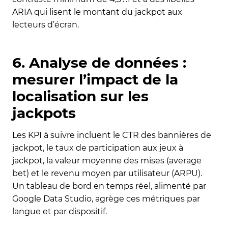
ARIA qui lisent le montant du jackpot aux
lecteurs d’écran.
6. Analyse de données :
mesurer l’impact de la
localisation sur les
jackpots
Les KPI à suivre incluent le CTR des bannières de
jackpot, le taux de participation aux jeux à
jackpot, la valeur moyenne des mises (average
bet) et le revenu moyen par utilisateur (ARPU).
Un tableau de bord en temps réel, alimenté par
Google Data Studio, agrège ces métriques par
langue et par dispositif.