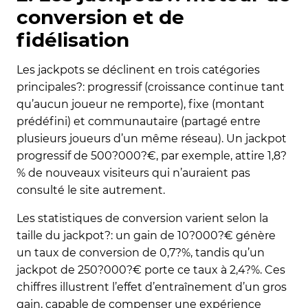
conversion et de
fidélisation
Les jackpots se déclinent en trois catégories
principales?: progressif (croissance continue tant
qu’aucun joueur ne remporte), fixe (montant
prédéfini) et communautaire (partagé entre
plusieurs joueurs d’un même réseau). Un jackpot
progressif de 500?000?€, par exemple, attire 1,8?
% de nouveaux visiteurs qui n’auraient pas
consulté le site autrement.
Les statistiques de conversion varient selon la
taille du jackpot?: un gain de 10?000?€ génère
un taux de conversion de 0,7?%, tandis qu’un
jackpot de 250?000?€ porte ce taux à 2,4?%. Ces
chiffres illustrent l’effet d’entraînement d’un gros
gain, capable de compenser une expérience