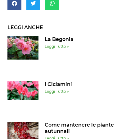
LEGGI ANCHE
La Begonia
Leggi Tutto »
I Ciclamini
Leggi Tutto »
Come mantenere le piante
autunnali
Leggi Tutto »