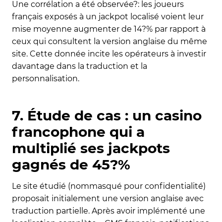
Une corrélation a été observée?: les joueurs
français exposés à un jackpot localisé voient leur
mise moyenne augmenter de 14?% par rapport à
ceux qui consultent la version anglaise du même
site. Cette donnée incite les opérateurs à investir
davantage dans la traduction et la
personnalisation.
7. Étude de cas : un casino
francophone qui a
multiplié ses jackpots
gagnés de 45?%
Le site étudié (nommasqué pour confidentialité)
proposait initialement une version anglaise avec
traduction partielle. Après avoir implémenté une