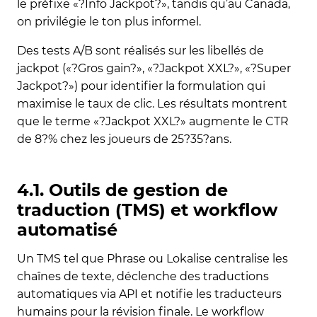
le préfixe «?Info Jackpot?», tandis qu’au Canada,
on privilégie le ton plus informel.
Des tests A/B sont réalisés sur les libellés de
jackpot («?Gros gain?», «?Jackpot XXL?», «?Super
Jackpot?») pour identifier la formulation qui
maximise le taux de clic. Les résultats montrent
que le terme «?Jackpot XXL?» augmente le CTR
de 8?% chez les joueurs de 25?35?ans.
4.1. Outils de gestion de
traduction (TMS) et workflow
automatisé
Un TMS tel que Phrase ou Lokalise centralise les
chaînes de texte, déclenche des traductions
automatiques via API et notifie les traducteurs
humains pour la révision finale. Le workflow