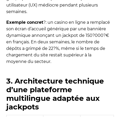
utilisateur (UX) médiocre pendant plusieurs
semaines.
Exemple concret
?: un casino en ligne a remplacé
son écran d’accueil générique par une bannière
dynamique annonçant un jackpot de 150?000?€
en français. En deux semaines, le nombre de
dépôts a grimpé de 22?%, même si le temps de
chargement du site restait supérieur à la
moyenne du secteur.
3. Architecture technique
d’une plateforme
multilingue adaptée aux
jackpots