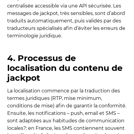
centralisée accessible via une API sécurisée. Les
messages de jackpot, très sensibles, sont d’abord
traduits automatiquement, puis validés par des
traducteurs spécialisés afin d’éviter les erreurs de
terminologie juridique.
4. Processus de
localisation du contenu de
jackpot
La localisation commence par la traduction des
termes juridiques (RTP, mise minimum,
conditions de mise) afin de garantir la conformité.
Ensuite, les notifications – push, email et SMS –
sont adaptées aux habitudes de communication
locales?: en France, les SMS contiennent souvent