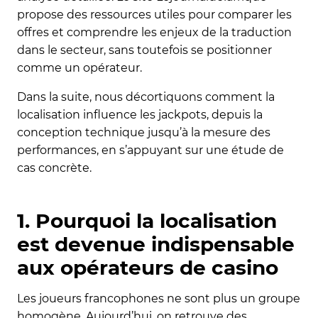
propose des ressources utiles pour comparer les
offres et comprendre les enjeux de la traduction
dans le secteur, sans toutefois se positionner
comme un opérateur.
Dans la suite, nous décortiquons comment la
localisation influence les jackpots, depuis la
conception technique jusqu’à la mesure des
performances, en s’appuyant sur une étude de
cas concrète.
1. Pourquoi la localisation
est devenue indispensable
aux opérateurs de casino
Les joueurs francophones ne sont plus un groupe
homogène. Aujourd’hui, on retrouve des