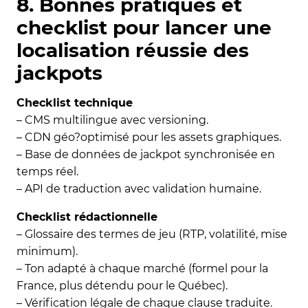
8. Bonnes pratiques et
checklist pour lancer une
localisation réussie des
jackpots
Checklist technique
– CMS multilingue avec versioning.
– CDN géo?optimisé pour les assets graphiques.
– Base de données de jackpot synchronisée en
temps réel.
– API de traduction avec validation humaine.
Checklist rédactionnelle
– Glossaire des termes de jeu (RTP, volatilité, mise
minimum).
– Ton adapté à chaque marché (formel pour la
France, plus détendu pour le Québec).
– Vérification légale de chaque clause traduite.