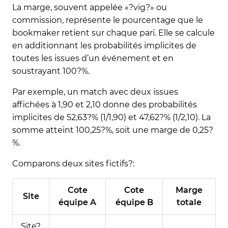
La marge, souvent appelée «?vig?» ou
commission, représente le pourcentage que le
bookmaker retient sur chaque pari. Elle se calcule
en additionnant les probabilités implicites de
toutes les issues d’un événement et en
soustrayant 100?%.
Par exemple, un match avec deux issues
affichées à 1,90 et 2,10 donne des probabilités
implicites de 52,63?% (1/1,90) et 47,62?% (1/2,10). La
somme atteint 100,25?%, soit une marge de 0,25?
%.
Comparons deux sites fictifs?:
Cote
Cote
Marge
Site
équipe A
équipe B
totale
Site?