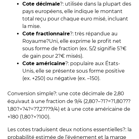
Cote décimale
?: utilisée dans la plupart des
pays européens, elle indique le montant
total reçu pour chaque euro misé, incluant
la mise.
Cote fractionnaire
?: très répandue au
Royaume?Uni, elle exprime le profit net
sous forme de fraction (ex. 5/2 signifie 5?€
de gain pour 2?€ misés).
Cote américaine
?: populaire aux États-
Unis, elle se présente sous forme positive
(ex. +250) ou négative (ex. –150).
Conversion simple?: une cote décimale de 2,80
équivaut à une fraction de 9/4 (2,80?–?1?=?1,80???
1,80?×?4?=?7,2???9/4) et à une cote américaine de
+180 (1,80?×?100).
Les cotes traduisent deux notions essentielles?: la
probabilité estimée de l’événement et la marge