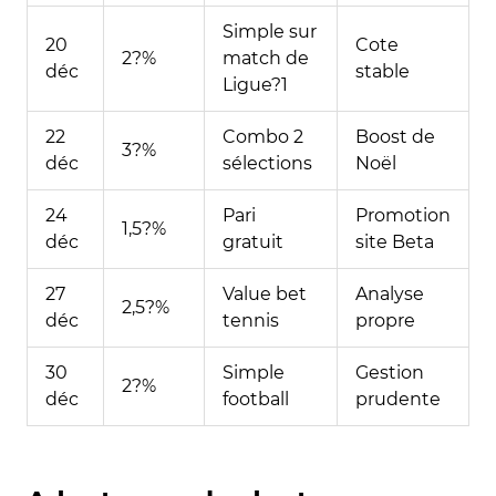
Simple sur
20
Cote
2?%
match de
déc
stable
Ligue?1
22
Combo 2
Boost de
3?%
déc
sélections
Noël
24
Pari
Promotion
1,5?%
déc
gratuit
site Beta
27
Value bet
Analyse
2,5?%
déc
tennis
propre
30
Simple
Gestion
2?%
déc
football
prudente