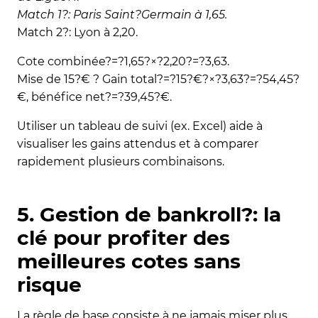
Match 1?: Paris Saint?Germain à 1,65.
Match 2?: Lyon à 2,20.
Cote combinée?=?1,65?×?2,20?=?3,63.
Mise de 15?€ ? Gain total?=?15?€?×?3,63?=?54,45?
€, bénéfice net?=?39,45?€.
Utiliser un tableau de suivi (ex. Excel) aide à
visualiser les gains attendus et à comparer
rapidement plusieurs combinaisons.
5. Gestion de bankroll?: la
clé pour profiter des
meilleures cotes sans
risque
La règle de base consiste à ne jamais miser plus