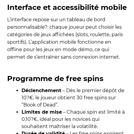
Interface et accessibilité mobile
L’interface repose sur un tableau de bord
personnalisable?: chaque joueur peut choisir les
catégories de jeux affichées (slots, roulette, paris
sportifs). L’application mobile fonctionne en
offline pour les jeux en mode démo, ce qui
permet de s’entraîner sans connexion internet.
Programme de free spins
Déclenchement
– Dès le premier dépôt de
10?€, le joueur obtient 30 free spins sur
“Book of Dead”.
Limites de mise
– Chaque spin est limité à
0,10?€, idéal pour les novices qui
souhaitent maîtriser la volatilité.
Durée de validité
– Les free spins expirent