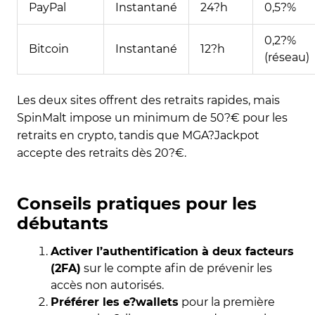
PayPal
Instantané
24?h
0,5?%
0,2?%
Bitcoin
Instantané
12?h
(réseau)
Les deux sites offrent des retraits rapides, mais
SpinMalt impose un minimum de 50?€ pour les
retraits en crypto, tandis que MGA?Jackpot
accepte des retraits dès 20?€.
Conseils pratiques pour les
débutants
Activer l’authentification à deux facteurs
(2FA)
sur le compte afin de prévenir les
accès non autorisés.
Préférer les e?wallets
pour la première