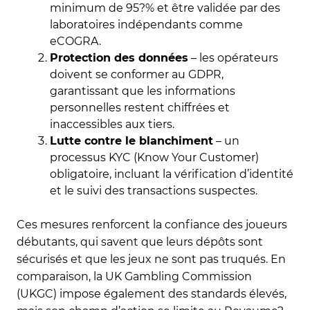
minimum de 95?% et être validée par des
laboratoires indépendants comme
eCOGRA.
Protection des données
– les opérateurs
doivent se conformer au GDPR,
garantissant que les informations
personnelles restent chiffrées et
inaccessibles aux tiers.
Lutte contre le blanchiment
– un
processus KYC (Know Your Customer)
obligatoire, incluant la vérification d’identité
et le suivi des transactions suspectes.
Ces mesures renforcent la confiance des joueurs
débutants, qui savent que leurs dépôts sont
sécurisés et que les jeux ne sont pas truqués. En
comparaison, la UK Gambling Commission
(UKGC) impose également des standards élevés,