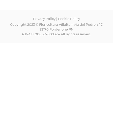
Privacy Policy
|
Cookie Policy
Copyright 2023 © Floricoltura Villalta – Via del Pedron, 17,
33170 Pordenone PN
P.IVA IT 00065700932 – All rights reserved.