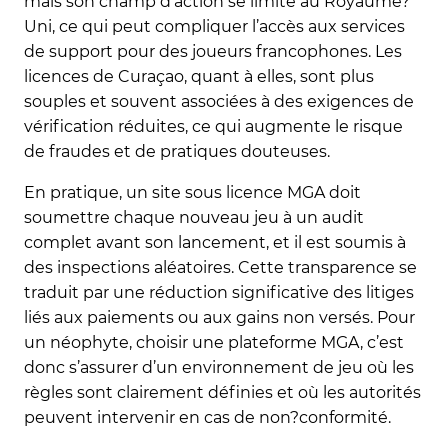
mais son champ d’action se limite au Royaume?
Uni, ce qui peut compliquer l’accès aux services
de support pour des joueurs francophones. Les
licences de Curaçao, quant à elles, sont plus
souples et souvent associées à des exigences de
vérification réduites, ce qui augmente le risque
de fraudes et de pratiques douteuses.
En pratique, un site sous licence MGA doit
soumettre chaque nouveau jeu à un audit
complet avant son lancement, et il est soumis à
des inspections aléatoires. Cette transparence se
traduit par une réduction significative des litiges
liés aux paiements ou aux gains non versés. Pour
un néophyte, choisir une plateforme MGA, c’est
donc s’assurer d’un environnement de jeu où les
règles sont clairement définies et où les autorités
peuvent intervenir en cas de non?conformité.