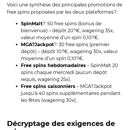
Voici une synthèse des principales promotions de
free spins proposées par les deux plateformes?:
SpinMalt
?: 50 free spins (bonus de
bienvenue) – dépôt 20?€, wagering 35x,
valeur moyenne d’un spin 0,10?€.
MGA?Jackpot
?: 30 free spins (premier
dépôt) – dépôt 10?€, wagering 30x, valeur
moyenne d’un spin 0,10?€.
Free spins hebdomadaires
– SpinMalt 20
spins chaque mercredi (aucun dépôt
requis, wagering 25x).
Free spins saisonniers
– MGA?Jackpot
jusqu’à 40 spins supplémentaires pendant
les fêtes (wagering 30x).
Décryptage des exigences de