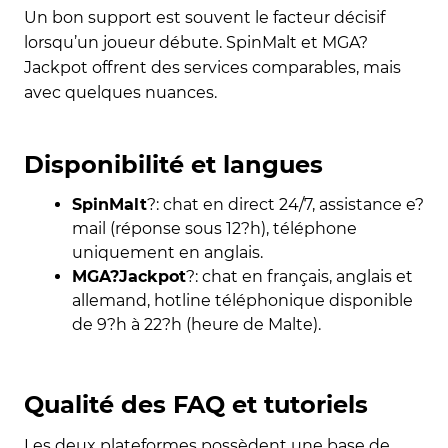
Un bon support est souvent le facteur décisif
lorsqu’un joueur débute. SpinMalt et MGA?
Jackpot offrent des services comparables, mais
avec quelques nuances.
Disponibilité et langues
SpinMalt
?: chat en direct 24/7, assistance e?
mail (réponse sous 12?h), téléphone
uniquement en anglais.
MGA?Jackpot
?: chat en français, anglais et
allemand, hotline téléphonique disponible
de 9?h à 22?h (heure de Malte).
Qualité des FAQ et tutoriels
Les deux plateformes possèdent une base de