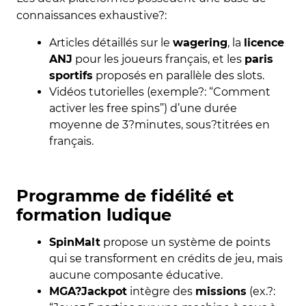
connaissances exhaustive?:
Articles détaillés sur le
wagering
, la
licence
ANJ
pour les joueurs français, et les
paris
sportifs
proposés en parallèle des slots.
Vidéos tutorielles (exemple?: “Comment
activer les free spins”) d’une durée
moyenne de 3?minutes, sous?titrées en
français.
Programme de fidélité et
formation ludique
SpinMalt
propose un système de points
qui se transforment en crédits de jeu, mais
aucune composante éducative.
MGA?Jackpot
intègre des
missions
(ex.?: