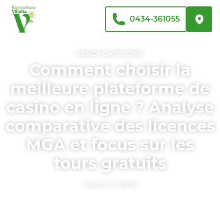
Vai
al
0434-361055
contenuto
SENZA CATEGORIA
Comment choisir la
meilleure plateforme de
casino en ligne ? Analyse
comparative des licences
MGA et focus sur les
tours gratuits
Marzo 17, 2026