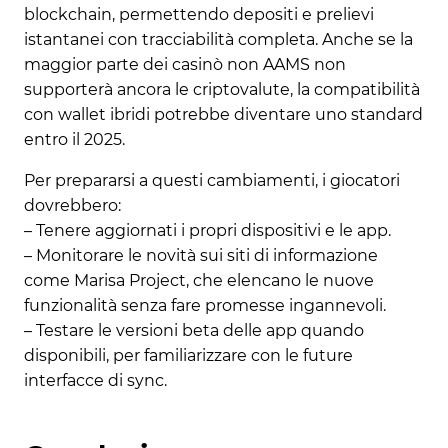
blockchain, permettendo depositi e prelievi
istantanei con tracciabilità completa. Anche se la
maggior parte dei casinò non AAMS non
supporterà ancora le criptovalute, la compatibilità
con wallet ibridi potrebbe diventare uno standard
entro il 2025.
Per prepararsi a questi cambiamenti, i giocatori
dovrebbero:
– Tenere aggiornati i propri dispositivi e le app.
– Monitorare le novità sui siti di informazione
come Marisa Project, che elencano le nuove
funzionalità senza fare promesse ingannevoli.
– Testare le versioni beta delle app quando
disponibili, per familiarizzare con le future
interfacce di sync.