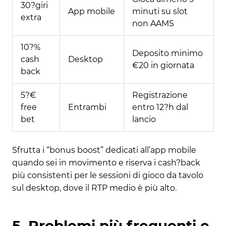
30?giri
App mobile
minuti su slot
extra
non AAMS
10?%
Deposito minimo
cash
Desktop
€20 in giornata
back
5?€
Registrazione
free
Entrambi
entro 12?h dal
bet
lancio
Sfrutta i “bonus boost” dedicati all’app mobile
quando sei in movimento e riserva i cash?back
più consistenti per le sessioni di gioco da tavolo
sul desktop, dove il RTP medio è più alto.
5. Problemi più frequenti e