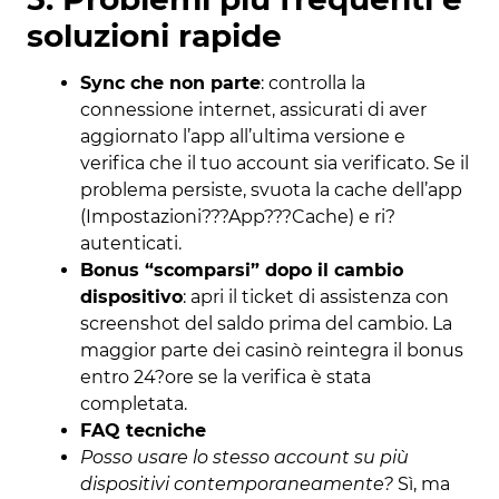
soluzioni rapide
Sync che non parte
: controlla la
connessione internet, assicurati di aver
aggiornato l’app all’ultima versione e
verifica che il tuo account sia verificato. Se il
problema persiste, svuota la cache dell’app
(Impostazioni???App???Cache) e ri?
autenticati.
Bonus “scomparsi” dopo il cambio
dispositivo
: apri il ticket di assistenza con
screenshot del saldo prima del cambio. La
maggior parte dei casinò reintegra il bonus
entro 24?ore se la verifica è stata
completata.
FAQ tecniche
Posso usare lo stesso account su più
dispositivi contemporaneamente?
Sì, ma