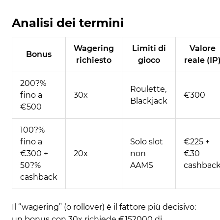
Analisi dei termini
Wagering
Limiti di
Valore
Bonus
richiesto
gioco
reale (IP
200?%
Roulette,
fino a
30x
€300
Blackjack
€500
100?%
fino a
Solo slot
€225 +
€300 +
20x
non
€30
50?%
AAMS
cashbac
cashback
Il “wagering” (o rollover) è il fattore più decisivo:
un bonus con 30x richiede €15?000 di