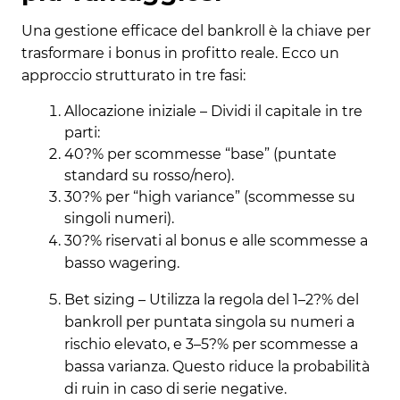
Una gestione efficace del bankroll è la chiave per
trasformare i bonus in profitto reale. Ecco un
approccio strutturato in tre fasi:
Allocazione iniziale – Dividi il capitale in tre
parti:
40?% per scommesse “base” (puntate
standard su rosso/nero).
30?% per “high variance” (scommesse su
singoli numeri).
30?% riservati al bonus e alle scommesse a
basso wagering.
Bet sizing – Utilizza la regola del 1–2?% del
bankroll per puntata singola su numeri a
rischio elevato, e 3–5?% per scommesse a
bassa varianza. Questo riduce la probabilità
di ruin in caso di serie negative.