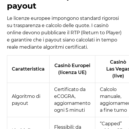
payout
Le licenze europee impongono standard rigorosi
su trasparenza e calcolo delle quote. I casinò
online devono pubblicare il RTP (Return to Player)
e garantire che i payout siano calcolati in tempo
reale mediante algoritmi certificati.
Casinò
Casinò Europei
Caratteristica
Las Vega
(licenza UE)
(live)
Certificato da
Calcolo
Algoritmo di
eCOGRA,
manuale,
payout
aggiornamento
aggiorname
ogni 5 minuti
a fine turno
“Capped”
Flessibili: da