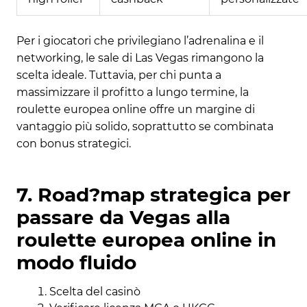
Per i giocatori che privilegiano l’adrenalina e il
networking, le sale di Las Vegas rimangono la
scelta ideale. Tuttavia, per chi punta a
massimizzare il profitto a lungo termine, la
roulette europea online offre un margine di
vantaggio più solido, soprattutto se combinata
con bonus strategici.
7. Road?map strategica per
passare da Vegas alla
roulette europea online in
modo fluido
Scelta del casinò