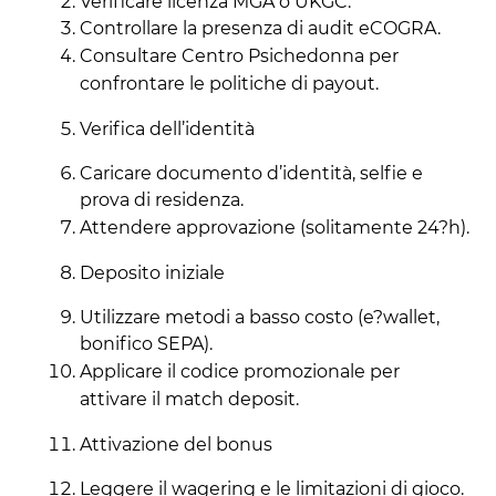
Verificare licenza MGA o UKGC.
Controllare la presenza di audit eCOGRA.
Consultare Centro Psichedonna per
confrontare le politiche di payout.
Verifica dell’identità
Caricare documento d’identità, selfie e
prova di residenza.
Attendere approvazione (solitamente 24?h).
Deposito iniziale
Utilizzare metodi a basso costo (e?wallet,
bonifico SEPA).
Applicare il codice promozionale per
attivare il match deposit.
Attivazione del bonus
Leggere il wagering e le limitazioni di gioco.