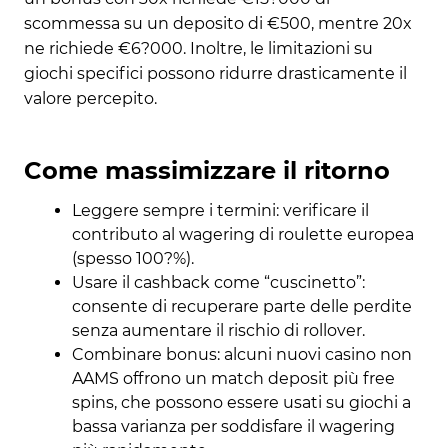
scommessa su un deposito di €500, mentre 20x
ne richiede €6?000. Inoltre, le limitazioni su
giochi specifici possono ridurre drasticamente il
valore percepito.
Come massimizzare il ritorno
Leggere sempre i termini: verificare il
contributo al wagering di roulette europea
(spesso 100?%).
Usare il cashback come “cuscinetto”:
consente di recuperare parte delle perdite
senza aumentare il rischio di rollover.
Combinare bonus: alcuni nuovi casino non
AAMS offrono un match deposit più free
spins, che possono essere usati su giochi a
bassa varianza per soddisfare il wagering