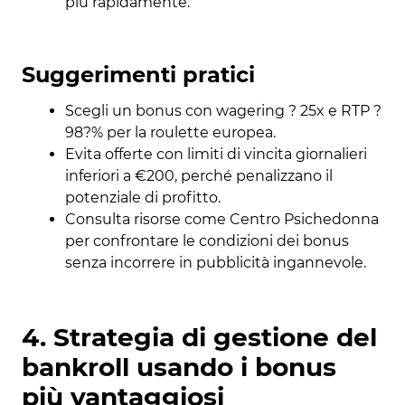
più rapidamente.
Suggerimenti pratici
Scegli un bonus con wagering ? 25x e RTP ?
98?% per la roulette europea.
Evita offerte con limiti di vincita giornalieri
inferiori a €200, perché penalizzano il
potenziale di profitto.
Consulta risorse come Centro Psichedonna
per confrontare le condizioni dei bonus
senza incorrere in pubblicità ingannevole.
4. Strategia di gestione del
bankroll usando i bonus
più vantaggiosi