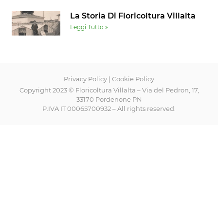
La Storia Di Floricoltura Villalta
Leggi Tutto »
Privacy Policy
|
Cookie Policy
Copyright 2023 © Floricoltura Villalta – Via del Pedron, 17,
33170 Pordenone PN
P.IVA IT 00065700932 – All rights reserved.