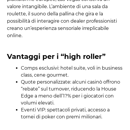
valore intangibile. L’ambiente di una sala da
roulette, il suono della pallina che gira e la
possibilità di interagire con dealer professionisti
creano un’esperienza sensoriale irreplicabile
online.
Vantaggi per i “high roller”
Comps esclusivi: hotel suite, voli in business
class, cene gourmet.
Quote personalizzate: alcuni casinò offrono
“rebate” sul turnover, riducendo la House
Edge a meno dell’1?% per i giocatori con
volumi elevati.
Eventi VIP: spettacoli privati, accesso a
tornei di poker con premi milionari.