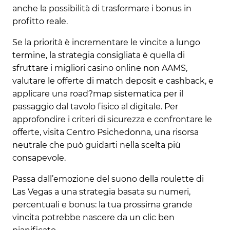
anche la possibilità di trasformare i bonus in
profitto reale.
Se la priorità è incrementare le vincite a lungo
termine, la strategia consigliata è quella di
sfruttare i migliori casino online non AAMS,
valutare le offerte di match deposit e cashback, e
applicare una road?map sistematica per il
passaggio dal tavolo fisico al digitale. Per
approfondire i criteri di sicurezza e confrontare le
offerte, visita Centro Psichedonna, una risorsa
neutrale che può guidarti nella scelta più
consapevole.
Passa dall’emozione del suono della roulette di
Las Vegas a una strategia basata su numeri,
percentuali e bonus: la tua prossima grande
vincita potrebbe nascere da un clic ben