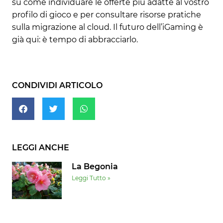
su come individuare le offerte più adatte al vostro
profilo di gioco e per consultare risorse pratiche
sulla migrazione al cloud. Il futuro dell’iGaming è
già qui: è tempo di abbracciarlo.
CONDIVIDI ARTICOLO
LEGGI ANCHE
La Begonia
Leggi Tutto »