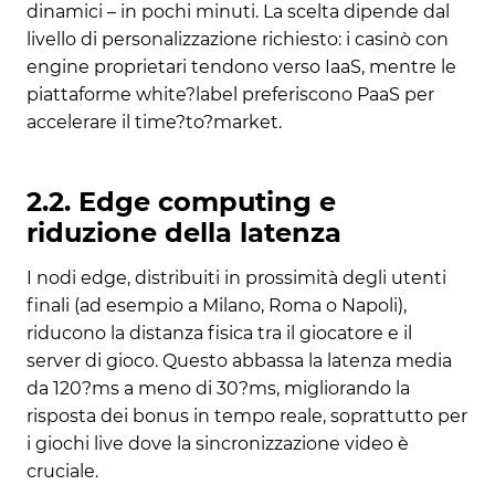
dinamici – in pochi minuti. La scelta dipende dal
livello di personalizzazione richiesto: i casinò con
engine proprietari tendono verso IaaS, mentre le
piattaforme white?label preferiscono PaaS per
accelerare il time?to?market.
2.2. Edge computing e
riduzione della latenza
I nodi edge, distribuiti in prossimità degli utenti
finali (ad esempio a Milano, Roma o Napoli),
riducono la distanza fisica tra il giocatore e il
server di gioco. Questo abbassa la latenza media
da 120?ms a meno di 30?ms, migliorando la
risposta dei bonus in tempo reale, soprattutto per
i giochi live dove la sincronizzazione video è
cruciale.