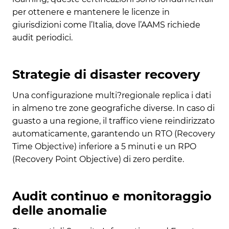
per ottenere e mantenere le licenze in
giurisdizioni come l’Italia, dove l’AAMS richiede
audit periodici.
Strategie di disaster recovery
Una configurazione multi?regionale replica i dati
in almeno tre zone geografiche diverse. In caso di
guasto a una regione, il traffico viene reindirizzato
automaticamente, garantendo un RTO (Recovery
Time Objective) inferiore a 5 minuti e un RPO
(Recovery Point Objective) di zero perdite.
Audit continuo e monitoraggio
delle anomalie