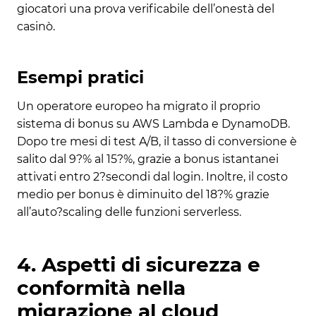
giocatori una prova verificabile dell’onestà del
casinò.
Esempi pratici
Un operatore europeo ha migrato il proprio
sistema di bonus su AWS Lambda e DynamoDB.
Dopo tre mesi di test A/B, il tasso di conversione è
salito dal 9?% al 15?%, grazie a bonus istantanei
attivati entro 2?secondi dal login. Inoltre, il costo
medio per bonus è diminuito del 18?% grazie
all’auto?scaling delle funzioni serverless.
4. Aspetti di sicurezza e
conformità nella
migrazione al cloud