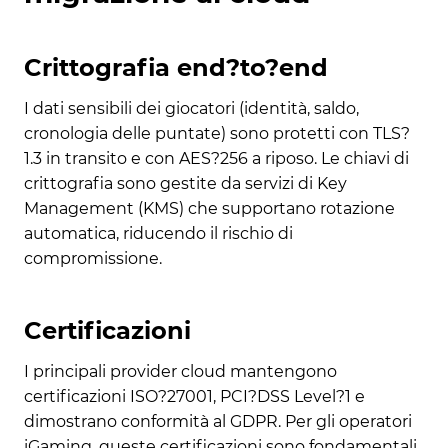
Crittografia end?to?end
I dati sensibili dei giocatori (identità, saldo,
cronologia delle puntate) sono protetti con TLS?
1.3 in transito e con AES?256 a riposo. Le chiavi di
crittografia sono gestite da servizi di Key
Management (KMS) che supportano rotazione
automatica, riducendo il rischio di
compromissione.
Certificazioni
I principali provider cloud mantengono
certificazioni ISO?27001, PCI?DSS Level?1 e
dimostrano conformità al GDPR. Per gli operatori
iGaming, queste certificazioni sono fondamentali