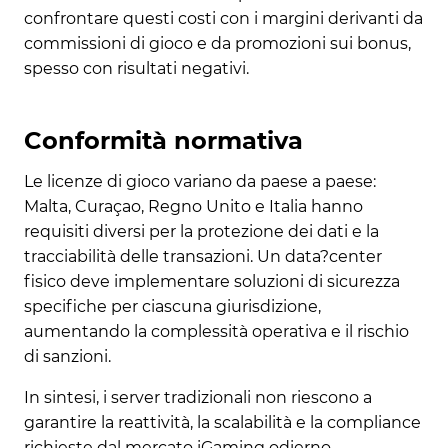
confrontare questi costi con i margini derivanti da
commissioni di gioco e da promozioni sui bonus,
spesso con risultati negativi.
Conformità normativa
Le licenze di gioco variano da paese a paese:
Malta, Curaçao, Regno Unito e Italia hanno
requisiti diversi per la protezione dei dati e la
tracciabilità delle transazioni. Un data?center
fisico deve implementare soluzioni di sicurezza
specifiche per ciascuna giurisdizione,
aumentando la complessità operativa e il rischio
di sanzioni.
In sintesi, i server tradizionali non riescono a
garantire la reattività, la scalabilità e la compliance
richieste dal mercato iGaming odierno.