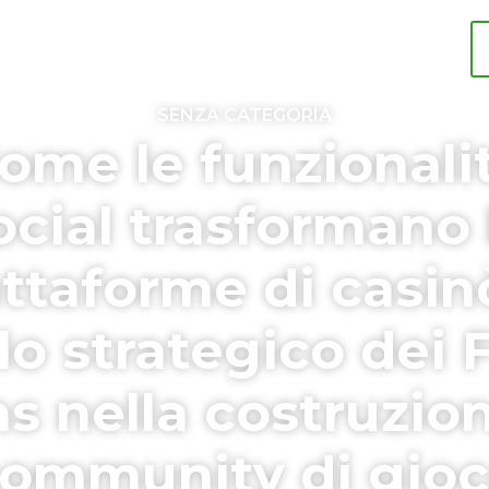
SENZA CATEGORIA
ome le funzionali
ocial trasformano 
ttaforme di casinò
lo strategico dei 
s nella costruzio
ommunity di gio