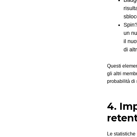
Badge
risult
sbloc
Spin?
un nu
il nu
di alt
Questi element
gli altri mem
probabilità di 
4. Imp
retent
Le statistiche