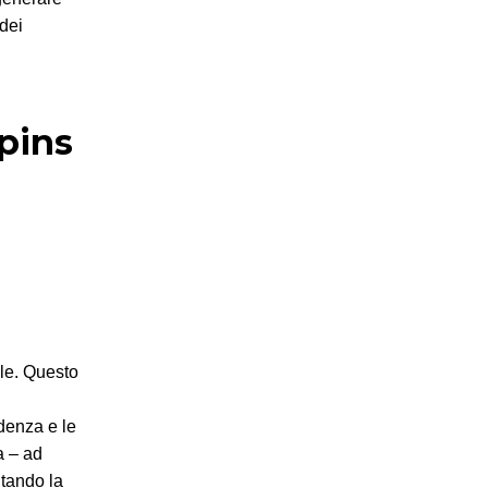
 dei
Spins
le. Questo
D
adenza e le
a – ad
itando la