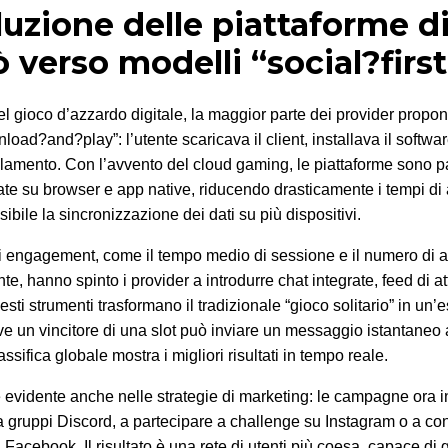
luzione delle piattaforme d
 verso modelli “social?first
el gioco d’azzardo digitale, la maggior parte dei provider propo
oad?and?play”: l’utente scaricava il client, installava il softwa
olamento. Con l’avvento del cloud gaming, le piattaforme sono p
ate su browser e app native, riducendo drasticamente i tempi di 
bile la sincronizzazione dei dati su più dispositivi.
i engagement, come il tempo medio di sessione e il numero di a
nte, hanno spinto i provider a introdurre chat integrate, feed di att
uesti strumenti trasformano il tradizionale “gioco solitario” in un
ve un vincitore di una slot può inviare un messaggio istantaneo 
ssifica globale mostra i migliori risultati in tempo reale.
è evidente anche nelle strategie di marketing: le campagne ora 
i a gruppi Discord, a partecipare a challenge su Instagram o a co
Facebook. Il risultato è una rete di utenti più coesa, capace di