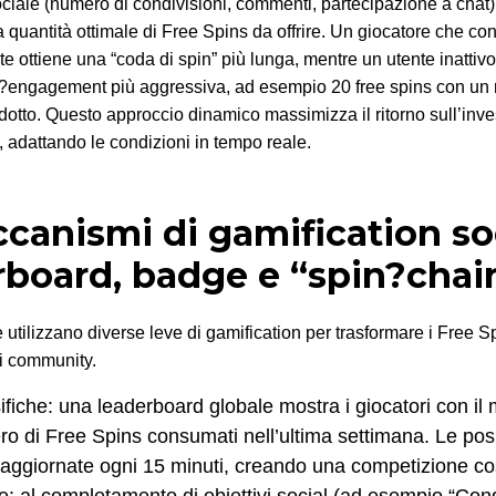
ociale (numero di condivisioni, commenti, partecipazione a chat)
 quantità ottimale di Free Spins da offrire. Un giocatore che co
 ottiene una “coda di spin” più lunga, mentre un utente inattivo
 ri?engagement più aggressiva, ad esempio 20 free spins con un 
idotto. Questo approccio dinamico massimizza il ritorno sull’inv
 adattando le condizioni in tempo reale.
ccanismi di gamification soc
rboard, badge e “spin?chai
 utilizzano diverse leve di gamification per trasformare i Free S
i community.
ifiche: una leaderboard globale mostra i giocatori con il
o di Free Spins consumati nell’ultima settimana. Le posi
aggiornate ogni 15 minuti, creando una competizione co