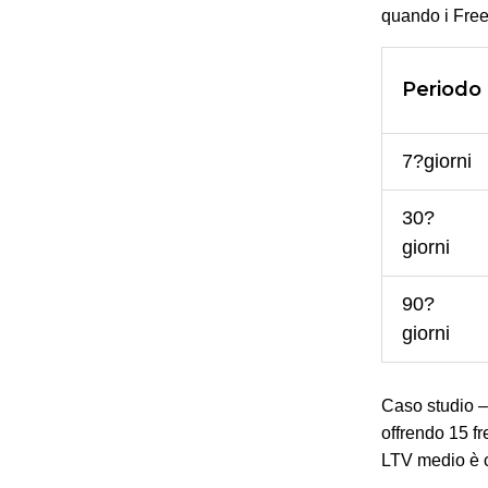
quando i Free
Periodo
7?giorni
30?
giorni
90?
giorni
Caso studio –
offrendo 15 fr
LTV medio è c