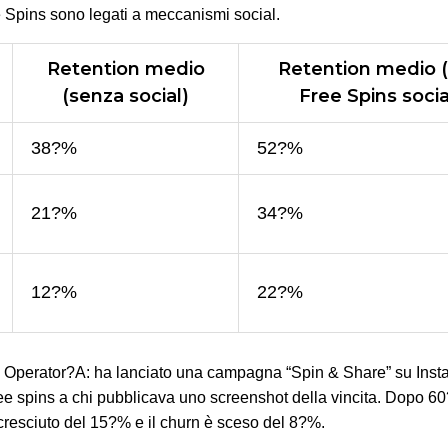
 Spins sono legati a meccanismi social.
Retention medio
Retention medio 
(senza social)
Free Spins socia
38?%
52?%
21?%
34?%
12?%
22?%
 Operator?A: ha lanciato una campagna “Spin & Share” su Inst
ee spins a chi pubblicava uno screenshot della vincita. Dopo 60?
resciuto del 15?% e il churn è sceso del 8?%.