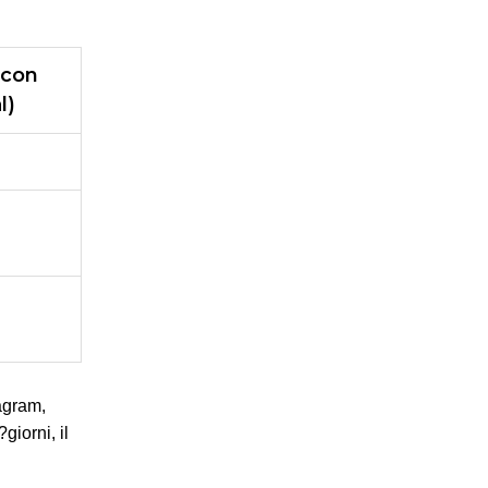
(con
l)
agram,
giorni, il