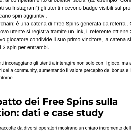
: al completamento di obiettivi social (ad esempio “Cond
ati su Instagram”) gli utenti ricevono badge visibili sul prof
cano spin aggiuntivi.
chain: è una catena di Free Spins generata da referral
ovo utente si registra tramite un link, il referente ottiene 
ovo giocatore condivide il suo primo vincitore, la catena s
ri 2 spin per entrambi.
i incoraggiano gli utenti a interagire non solo con il gioco, ma
bri della community, aumentando il valore percepito del bonus e 
ritorno.
atto dei Free Spins sulla
ion: dati e case study
 raccolte da diversi operatori mostrano un chiaro incremento dell