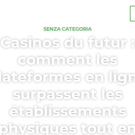
SENZA CATEGORIA
Casinos du futur :
comment les
lateformes en lig
surpassent les
établissements
physiques tout e