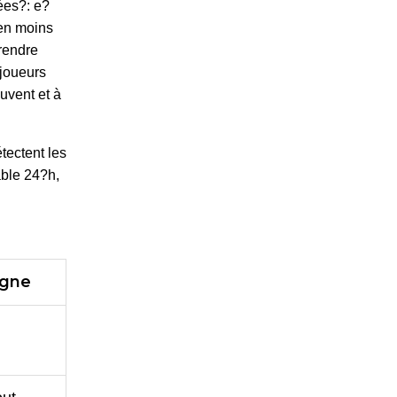
ées?: e?
 en moins
rendre
 joueurs
uvent et à
tectent les
able 24?h,
igne