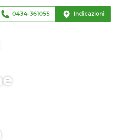
0434-361055
Indicazioni
ne
n