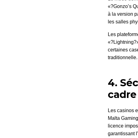
«?Gonzo’s Que
à la version p
les salles ph
Les plateform
«?Lightning?» 
certaines cas
traditionnelle.
4. Séc
cadre
Les casinos e
Malta Gaming 
licence impos
garantissant 