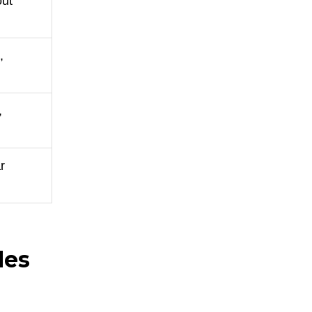
out
,
,
r
des