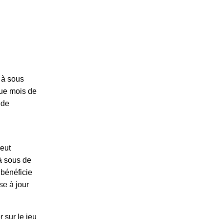
 à sous
que mois de
 de
peut
à sous de
 bénéficie
se à jour
 sur le jeu