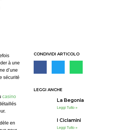
CONDIVIDI ARTICOLO
efois
éder à une
gne d’une
e sécurité
LEGGI ANCHE
du
casino
La Begonia
détaillés
Leggi Tutto »
ur.
I Ciclamini
dèle en
Leggi Tutto »