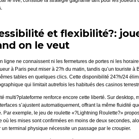
 par le live, constitue la stratégie gagnante tant pour les joueurs
s.
essibilité et flexibilité?: jou
and on le veut
n ligne ne connaissent ni les fermetures de portes ni les horair
oueur à Paris peut miser à 2?h du matin, tandis qu’un touriste à
mes tables en quelques clics. Cette disponibilité 24?h/24 élim
graphique qui limitait autrefois les habitués des casinos terrest
té multi?plateforme renforce encore cette liberté. Sur desktop, 
interfaces s’ajustent automatiquement, offrant la même fluidité qu
é. Par exemple, le jeu de roulette «?Lightning Roulette?» propo
e où les mises sont confirmées en moins de deux secondes, alo
r un terminal physique nécessite un passage par le croupier.