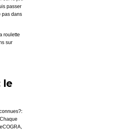
uis passer
te pas dans
a roulette
ns sur
 le
reconnues?:
. Chaque
me eCOGRA,