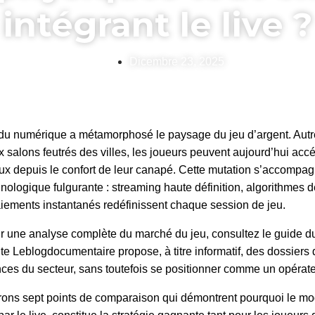
intégrant le live ?
Dicembre 23, 2025
u numérique a métamorphosé le paysage du jeu d’argent. Autr
 salons feutrés des villes, les joueurs peuvent aujourd’hui acc
ux depuis le confort de leur canapé. Cette mutation s’accompa
nologique fulgurante : streaming haute définition, algorithmes d
iements instantanés redéfinissent chaque session de jeu.
r une analyse complète du marché du jeu, consultez le guide 
ite Leblogdocumentaire propose, à titre informatif, des dossiers 
nces du secteur, sans toutefois se positionner comme un opérate
ons sept points de comparaison qui démontrent pourquoi le mo