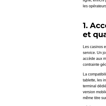
ligne, enrichi
les opérateur
1. Acc
et qu
Les casinos e
service. Un j
accède aux mê
contrainte géo
La compatibili
tablette, les 
terminal dédi
version mobil
même titre su