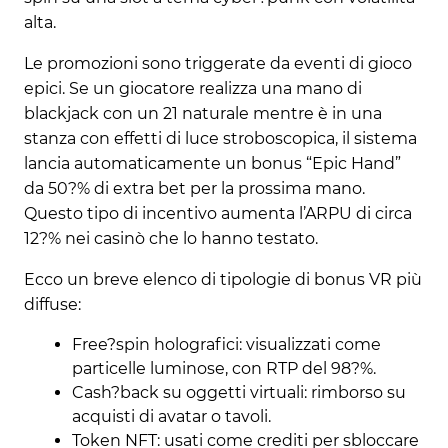
alta.
Le promozioni sono triggerate da eventi di gioco
epici. Se un giocatore realizza una mano di
blackjack con un 21 naturale mentre è in una
stanza con effetti di luce stroboscopica, il sistema
lancia automaticamente un bonus “Epic Hand”
da 50?% di extra bet per la prossima mano.
Questo tipo di incentivo aumenta l’ARPU di circa
12?% nei casinò che lo hanno testato.
Ecco un breve elenco di tipologie di bonus VR più
diffuse:
Free?spin holografici: visualizzati come
particelle luminose, con RTP del 98?%.
Cash?back su oggetti virtuali: rimborso su
acquisti di avatar o tavoli.
Token NFT: usati come crediti per sbloccare