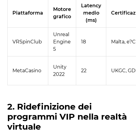
Latency
Motore
Piattaforma
medio
Certificaz
grafico
(ms)
Unreal
VRSpinClub
Engine
18
Malta, e?
5
Unity
MetaCasino
22
UKGC, G
2022
2. Ridefinizione dei
programmi VIP nella realtà
virtuale