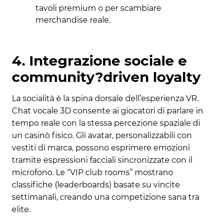
tavoli premium o per scambiare
merchandise reale.
4. Integrazione sociale e
community?driven loyalty
La socialità è la spina dorsale dell’esperienza VR.
Chat vocale 3D consente ai giocatori di parlare in
tempo reale con la stessa percezione spaziale di
un casinò fisico. Gli avatar, personalizzabili con
vestiti di marca, possono esprimere emozioni
tramite espressioni facciali sincronizzate con il
microfono. Le “VIP club rooms” mostrano
classifiche (leaderboards) basate su vincite
settimanali, creando una competizione sana tra
elite.