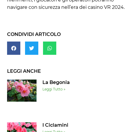
navigare con sicurezza nell’era dei casino VR 2024.
CONDIVIDI ARTICOLO
LEGGI ANCHE
La Begonia
Leggi Tutto »
I Ciclamini
Leggi Tutto »