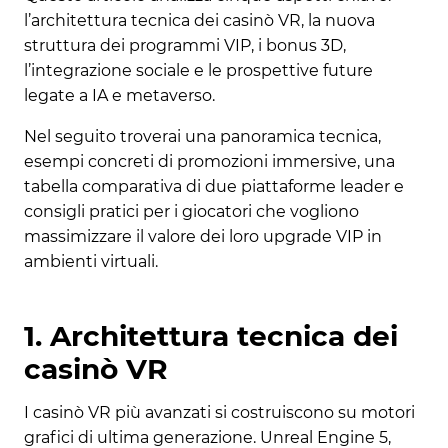
l’architettura tecnica dei casinò VR, la nuova
struttura dei programmi VIP, i bonus 3D,
l’integrazione sociale e le prospettive future
legate a IA e metaverso.
Nel seguito troverai una panoramica tecnica,
esempi concreti di promozioni immersive, una
tabella comparativa di due piattaforme leader e
consigli pratici per i giocatori che vogliono
massimizzare il valore dei loro upgrade VIP in
ambienti virtuali.
1. Architettura tecnica dei
casinò VR
I casinò VR più avanzati si costruiscono su motori
grafici di ultima generazione. Unreal Engine 5,