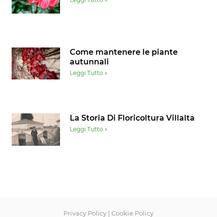
Come mantenere le piante
autunnali
Leggi Tutto »
La Storia Di Floricoltura Villalta
Leggi Tutto »
Privacy Policy
|
Cookie Policy