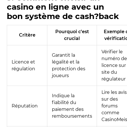
casino en ligne avec un
bon système de cash?back
Pourquoi c’est
Exemple 
Critère
crucial
vérificati
Vérifier le
Garantit la
numéro de
Licence et
légalité et la
licence sur 
régulation
protection des
site du
joueurs
régulateur
Lire les avis
Indique la
sur des
fiabilité du
Réputation
forums
paiement des
comme
remboursements
CasinoMeis