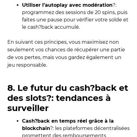
Utiliser l’autoplay avec modération
?:
programmez des sessions de 20 spins, puis
faites une pause pour vérifier votre solde et
le cash?back accumulé.
En suivant ces principes, vous maximisez non
seulement vos chances de récupérer une partie
de vos pertes, mais vous gardez également un
jeu responsable.
8. Le futur du cash?back et
des slots?: tendances à
surveiller
Cash?back en temps réel grâce à la
blockchain
?: les plateformes décentralisées
promettent des remboursements