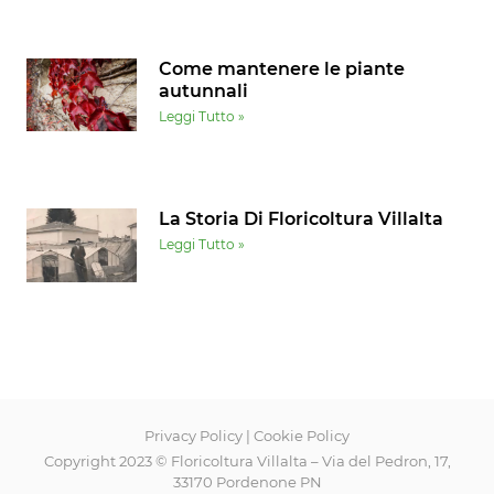
Come mantenere le piante
autunnali
Leggi Tutto »
La Storia Di Floricoltura Villalta
Leggi Tutto »
Privacy Policy
|
Cookie Policy
Copyright 2023 © Floricoltura Villalta – Via del Pedron, 17,
33170 Pordenone PN