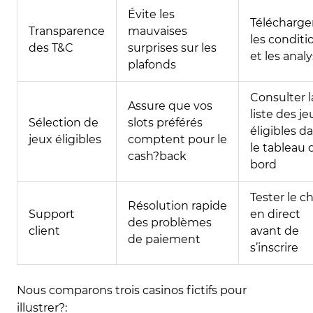
Évite les
Télécharge
Transparence
mauvaises
les conditi
des T&C
surprises sur les
et les anal
plafonds
Consulter l
Assure que vos
liste des je
Sélection de
slots préférés
éligibles d
jeux éligibles
comptent pour le
le tableau 
cash?back
bord
Tester le c
Résolution rapide
Support
en direct
des problèmes
client
avant de
de paiement
s’inscrire
Nous comparons trois casinos fictifs pour
illustrer?: