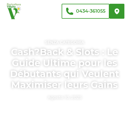
Vai
al
0434-361055
contenuto
SENZA CATEGORIA
Cash?Back & Slots : Le
Guide Ultime pour les
Débutants qui Veulent
Maximiser leurs Gains
Agosto 10, 2025