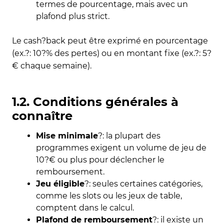
termes de pourcentage, mais avec un
plafond plus strict.
Le cash?back peut être exprimé en pourcentage
(ex.?: 10?% des pertes) ou en montant fixe (ex.?: 5?
€ chaque semaine).
1.2. Conditions générales à
connaître
Mise minimale
?: la plupart des
programmes exigent un volume de jeu de
10?€ ou plus pour déclencher le
remboursement.
Jeu éligible
?: seules certaines catégories,
comme les slots ou les jeux de table,
comptent dans le calcul.
Plafond de remboursement
?: il existe un