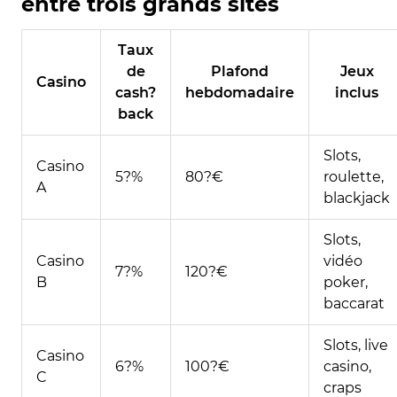
entre trois grands sites
Taux
de
Plafond
Jeux
Casino
cash?
hebdomadaire
inclus
back
Slots,
Casino
5?%
80?€
roulette,
A
blackjack
Slots,
Casino
vidéo
7?%
120?€
B
poker,
baccarat
Slots, live
Casino
6?%
100?€
casino,
C
craps