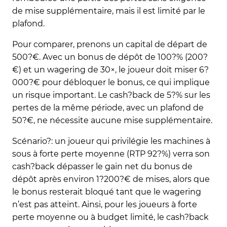
de mise supplémentaire, mais il est limité par le
plafond.
Pour comparer, prenons un capital de départ de
500?€. Avec un bonus de dépôt de 100?% (200?
€) et un wagering de 30×, le joueur doit miser 6?
000?€ pour débloquer le bonus, ce qui implique
un risque important. Le cash?back de 5?% sur les
pertes de la même période, avec un plafond de
50?€, ne nécessite aucune mise supplémentaire.
Scénario?: un joueur qui privilégie les machines à
sous à forte perte moyenne (RTP 92?%) verra son
cash?back dépasser le gain net du bonus de
dépôt après environ 1?200?€ de mises, alors que
le bonus resterait bloqué tant que le wagering
n’est pas atteint. Ainsi, pour les joueurs à forte
perte moyenne ou à budget limité, le cash?back