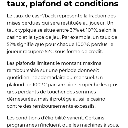
taux, plafond et conditions
Le taux de cash?back représente la fraction des
mises perdues qui sera restituée au joueur. Un
taux typique se situe entre 3?% et 10?%, selon le
casino et le type de jeu. Par exemple, un taux de
5?% signifie que pour chaque 100?€ perdus, le
joueur récupère 5?€ sous forme de crédit.
Les plafonds limitent le montant maximal
remboursable sur une période donnée?:
quotidien, hebdomadaire ou mensuel. Un
plafond de 100?€ par semaine empêche les gros
gros perdants de toucher des sommes
démesurées, mais il protège aussi le casino
contre des remboursements excessifs.
Les conditions d’éligibilité varient. Certains
programmes n’incluent que les machines à sous,