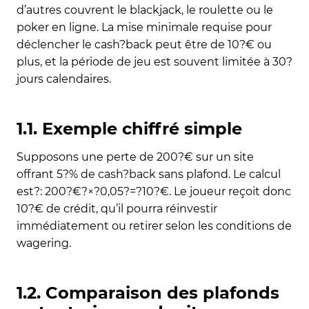
d’autres couvrent le blackjack, le roulette ou le
poker en ligne. La mise minimale requise pour
déclencher le cash?back peut être de 10?€ ou
plus, et la période de jeu est souvent limitée à 30?
jours calendaires.
1.1. Exemple chiffré simple
Supposons une perte de 200?€ sur un site
offrant 5?% de cash?back sans plafond. Le calcul
est?: 200?€?×?0,05?=?10?€. Le joueur reçoit donc
10?€ de crédit, qu’il pourra réinvestir
immédiatement ou retirer selon les conditions de
wagering.
1.2. Comparaison des plafonds