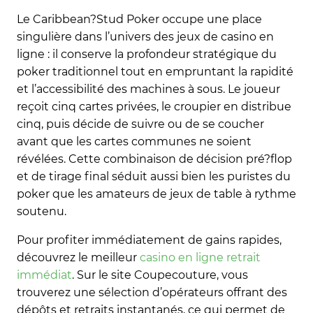
Le Caribbean?Stud Poker occupe une place
singulière dans l’univers des jeux de casino en
ligne : il conserve la profondeur stratégique du
poker traditionnel tout en empruntant la rapidité
et l’accessibilité des machines à sous. Le joueur
reçoit cinq cartes privées, le croupier en distribue
cinq, puis décide de suivre ou de se coucher
avant que les cartes communes ne soient
révélées. Cette combinaison de décision pré?flop
et de tirage final séduit aussi bien les puristes du
poker que les amateurs de jeux de table à rythme
soutenu.
Pour profiter immédiatement de gains rapides,
découvrez le meilleur
casino en ligne retrait
immédiat
. Sur le site Coupecouture, vous
trouverez une sélection d’opérateurs offrant des
dépôts et retraits instantanés, ce qui permet de