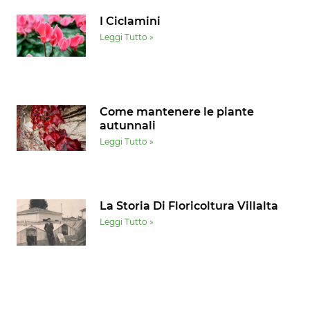
I Ciclamini
Leggi Tutto »
Come mantenere le piante
autunnali
Leggi Tutto »
La Storia Di Floricoltura Villalta
Leggi Tutto »