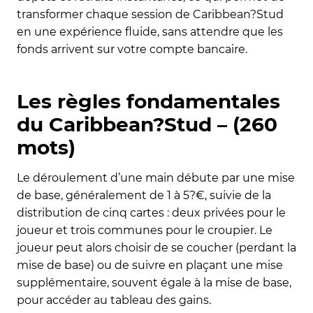
transformer chaque session de Caribbean?Stud
en une expérience fluide, sans attendre que les
fonds arrivent sur votre compte bancaire.
Les règles fondamentales
du Caribbean?Stud – (260
mots)
Le déroulement d’une main débute par une mise
de base, généralement de 1 à 5?€, suivie de la
distribution de cinq cartes : deux privées pour le
joueur et trois communes pour le croupier. Le
joueur peut alors choisir de se coucher (perdant la
mise de base) ou de suivre en plaçant une mise
supplémentaire, souvent égale à la mise de base,
pour accéder au tableau des gains.