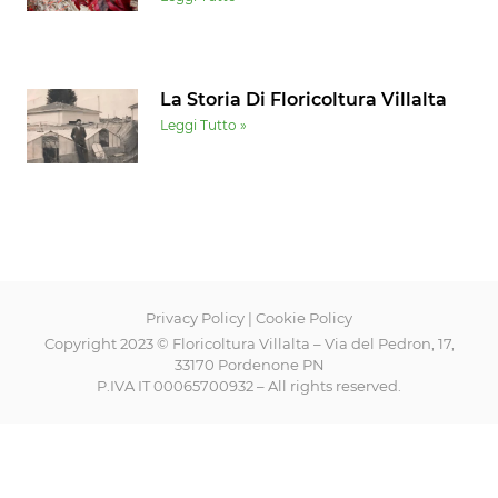
La Storia Di Floricoltura Villalta
Leggi Tutto »
Privacy Policy
|
Cookie Policy
Copyright 2023 © Floricoltura Villalta – Via del Pedron, 17,
33170 Pordenone PN
P.IVA IT 00065700932 – All rights reserved.