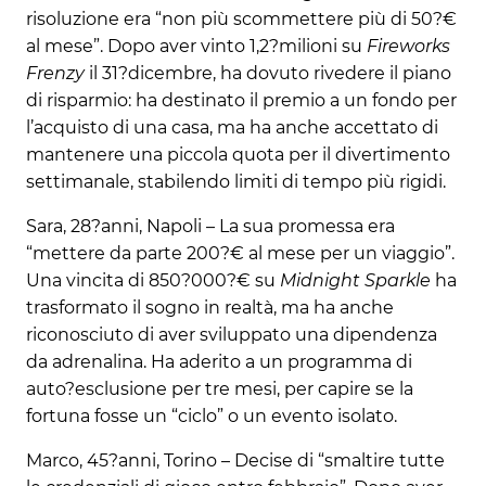
risoluzione era “non più scommettere più di 50?€
al mese”. Dopo aver vinto 1,2?milioni su
Fireworks
Frenzy
il 31?dicembre, ha dovuto rivedere il piano
di risparmio: ha destinato il premio a un fondo per
l’acquisto di una casa, ma ha anche accettato di
mantenere una piccola quota per il divertimento
settimanale, stabilendo limiti di tempo più rigidi.
Sara, 28?anni, Napoli – La sua promessa era
“mettere da parte 200?€ al mese per un viaggio”.
Una vincita di 850?000?€ su
Midnight Sparkle
ha
trasformato il sogno in realtà, ma ha anche
riconosciuto di aver sviluppato una dipendenza
da adrenalina. Ha aderito a un programma di
auto?esclusione per tre mesi, per capire se la
fortuna fosse un “ciclo” o un evento isolato.
Marco, 45?anni, Torino – Decise di “smaltire tutte