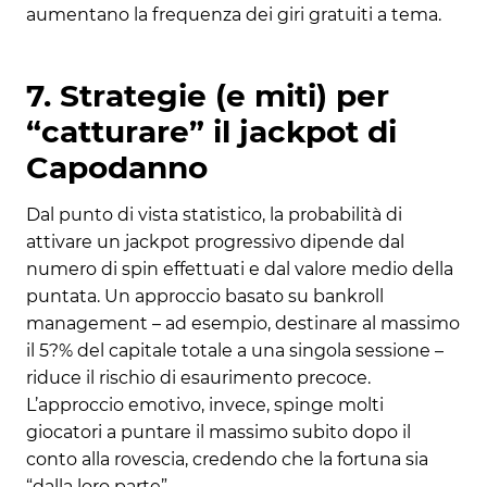
aumentano la frequenza dei giri gratuiti a tema.
7. Strategie (e miti) per
“catturare” il jackpot di
Capodanno
Dal punto di vista statistico, la probabilità di
attivare un jackpot progressivo dipende dal
numero di spin effettuati e dal valore medio della
puntata. Un approccio basato su bankroll
management – ad esempio, destinare al massimo
il 5?% del capitale totale a una singola sessione –
riduce il rischio di esaurimento precoce.
L’approccio emotivo, invece, spinge molti
giocatori a puntare il massimo subito dopo il
conto alla rovescia, credendo che la fortuna sia
“dalla loro parte”.