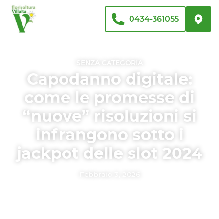
Vai
al
0434-361055
contenuto
SENZA CATEGORIA
Capodanno digitale:
come le promesse di
“nuove” risoluzioni si
infrangono sotto i
jackpot delle slot 2024
Febbraio 3, 2026