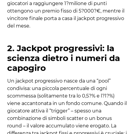
giocatori a raggiungere 1?milione di punti
ottengono un premio fisso di 5?000?€, mentre il
vincitore finale porta a casa il jackpot progressivo
del mese.
2. Jackpot progressivi: la
scienza dietro i numeri da
capogiro
Un jackpot progressivo nasce da una “pool”
condivisa: una piccola percentuale di ogni
scommessa (solitamente tra lo 0,5?% e l?1?%)
viene accantonata in un fondo comune. Quando il
giocatore attiva il “trigger” – spesso una
combinazione di simboli scatter o un bonus
round – il valore accumulato viene erogato. La
differenza tra jackpot fissi e progressivi è cruciale: i