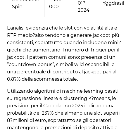
01?
Yggdrasil
Spin
000
2024
L’analisi evidenzia che le slot con volatilità alta e
RTP medio?alto tendono a generare jackpot più
consistenti, soprattutto quando includono mini?
giochi che aumentano il numero di trigger per il
jackpot. I pattern comuni sono: presenza di un
“countdown bonus”, simboli wild espandibili e
una percentuale di contributo al jackpot pari al
0,8?% della scommessa totale.
Utilizzando algoritmi di machine learning basati
su regressione lineare e clustering K?means, le
previsioni per il Capodanno 2025 indicano una
probabilità del 23?% che almeno una slot superi i
8?milioni di euro, soprattutto se gli operatori
mantengono le promozioni di deposito attivo e