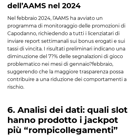
dell’AAMS nel 2024
Nel febbraio 2024, l’AAMS ha avviato un
programma di monitoraggio delle promozioni di
Capodanno, richiedendo a tutti i licenziatari di
inviare report settimanali sui bonus erogati e sui
tassi di vincita. I risultati preliminari indicano una
diminuzione del 7?% delle segnalazioni di gioco
problematico nei mesi di gennaio?febbraio,
suggerendo che la maggiore trasparenza possa
contribuire a una riduzione dei comportamenti a
rischio.
6. Analisi dei dati: quali slot
hanno prodotto i jackpot
più “rompicollegamenti”