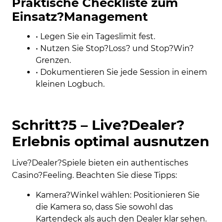
Praktische Checkliste zum
Einsatz?Management
• Legen Sie ein Tageslimit fest.
• Nutzen Sie Stop?Loss? und Stop?Win?
Grenzen.
• Dokumentieren Sie jede Session in einem
kleinen Logbuch.
Schritt?5 – Live?Dealer?
Erlebnis optimal ausnutzen
Live?Dealer?Spiele bieten ein authentisches
Casino?Feeling. Beachten Sie diese Tipps:
Kamera?Winkel wählen: Positionieren Sie
die Kamera so, dass Sie sowohl das
Kartendeck als auch den Dealer klar sehen.