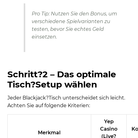
Pro Tip: Nutzen Sie den Bonus, um
verschiedene Spielvarianten zu
testen, bevor Sie echtes Geld
einsetzen.
Schritt?2 – Das optimale
Tisch?Setup wählen
Jeder Blackjack?Tisch unterscheidet sich leicht.
Achten Sie auf folgende Kriterien:
Yep
Casino
Ko
Merkmal
(Live?