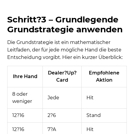
Schritt?3 – Grundlegende
Grundstrategie anwenden
Die Grundstrategie ist ein mathematischer
Leitfaden, der für jede mögliche Hand die beste
Entscheidung vorgibt. Hier ein kurzer Überblick:
Dealer?Up?
Empfohlene
Ihre Hand
Card
Aktion
8 oder
Jede
Hit
weniger
12?16
2?6
Stand
12?16
7?A
Hit