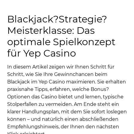
Blackjack?Strategie?
Meisterklasse: Das
optimale Spielkonzept
für Yep Casino
In diesem Artikel zeigen wir Ihnen Schritt für
Schritt, wie Sie Ihre Gewinnchancen beim
Blackjack im Yep Casino maximieren. Sie erhalten
praxisnahe Tipps, erfahren, welche Bonus?
Optionen das Casino bietet und lernen, typische
Stolperfallen zu vermeiden. Am Ende steht ein
klarer Handlungsplan, mit dem Sie sofort loslegen
können – und natürlich einen abschließenden
Empfehlungshinweis, der Ihnen den nächsten