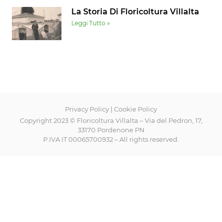
La Storia Di Floricoltura Villalta
Leggi Tutto »
Privacy Policy
|
Cookie Policy
Copyright 2023 © Floricoltura Villalta – Via del Pedron, 17,
33170 Pordenone PN
P.IVA IT 00065700932 – All rights reserved.