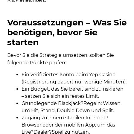
Klick erleichtert.
Voraussetzungen – Was Sie
benötigen, bevor Sie
starten
Bevor Sie die Strategie umsetzen, sollten Sie
folgende Punkte prüfen:
Ein verifiziertes Konto beim Yep Casino
(Registrierung dauert nur wenige Minuten).
Ein Budget, das Sie bereit sind zu riskieren
– setzen Sie sich ein festes Limit.
Grundlegende Blackjack?Regeln: Wissen
um Hit, Stand, Double Down und Split.
Zugang zu einem stabilen Internet?
Browser oder der mobilen App, um das
Live?Dealer?Spiel zu nutzen.