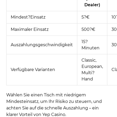
Dealer)
Mindest?Einsatz
5?€
10
Maximaler Einsatz
500?€
3
15?
Auszahlungsgeschwindigkeit
30
Minuten
Classic,
European,
Verfügbare Varianten
Cl
Multi?
Hand
Wählen Sie einen Tisch mit niedrigem
Mindesteinsatz, um Ihr Risiko zu steuern, und
achten Sie auf die schnelle Auszahlung – ein
klarer Vorteil von Yep Casino.