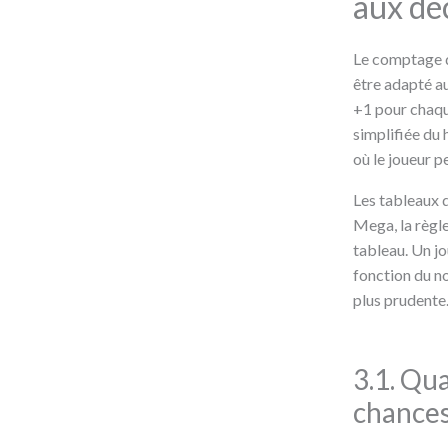
aux dé
Le comptage d
être adapté au
+1 pour chaque
simplifiée du 
où le joueur 
Les tableaux d
Mega, la règle
tableau. Un jo
fonction du n
plus prudente
3.1. Qu
chances