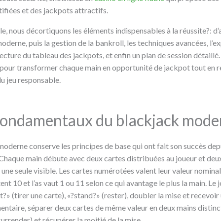
ifiées et des jackpots attractifs.
le, nous décortiquons les éléments indispensables à la réussite?: d’
oderne, puis la gestion de la bankroll, les techniques avancées, l’e
lecture du tableau des jackpots, et enfin un plan de session détaillé.
pour transformer chaque main en opportunité de jackpot tout en 
du jeu responsable.
 fondamentaux du blackjack mode
oderne conserve les principes de base qui ont fait son succès depu
Chaque main débute avec deux cartes distribuées au joueur et deu
 une seule visible. Les cartes numérotées valent leur valeur nominal
nt 10 et l’as vaut 1 ou 11 selon ce qui avantage le plus la main. Le 
it?» (tirer une carte), «?stand?» (rester), doubler la mise et recevoir
entaire, séparer deux cartes de même valeur en deux mains distinc
rrender) et récupérer la moitié de la mise.