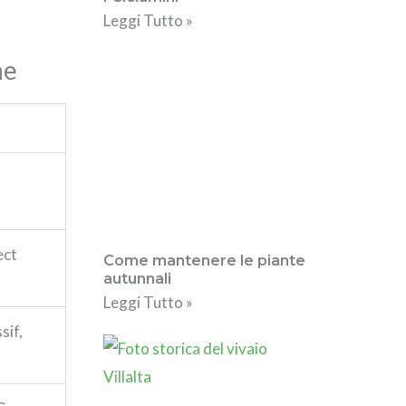
Leggi Tutto »
ne
ect
Come mantenere le piante
autunnali
Leggi Tutto »
sif,