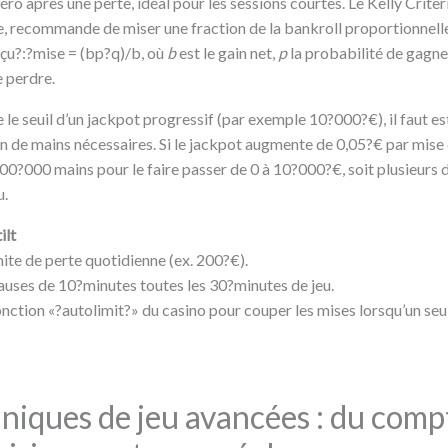
éro après une perte, idéal pour les sessions courtes. Le Kelly Criter
 recommande de miser une fraction de la bankroll proportionnell
rçu?:?mise = (bp?q)/b, où
b
est le gain net,
p
la probabilité de gagne
e perdre.
 le seuil d’un jackpot progressif (par exemple 10?000?€), il faut es
de mains nécessaires. Si le jackpot augmente de 0,05?€ par mise d
00?000 mains pour le faire passer de 0 à 10?000?€, soit plusieurs 
u.
ilt
mite de perte quotidienne (ex. 200?€).
pauses de 10?minutes toutes les 30?minutes de jeu.
fonction «?autolimit?» du casino pour couper les mises lorsqu’un seui
hniques de jeu avancées : du com