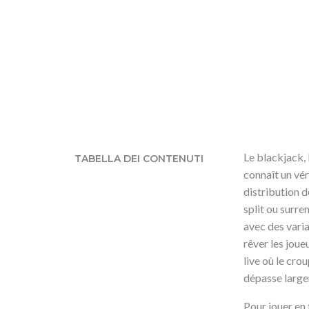
Le blackjack,
TABELLA DEI CONTENUTI
connaît un vér
distribution d
split ou surre
avec des varia
rêver les joue
live où le cro
dépasse large
Pour jouer en 