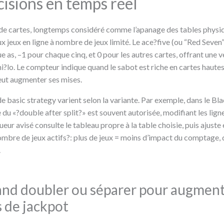
cisions en temps réel
e cartes, longtemps considéré comme l’apanage des tables physiq
x jeux en ligne à nombre de jeux limité. Le ace?five (ou “Red Seven”
 as, –1 pour chaque cinq, et 0 pour les autres cartes, offrant une v
hi?lo. Le compteur indique quand le sabot est riche en cartes haut
peut augmenter ses mises.
e basic strategy varient selon la variante. Par exemple, dans le Bl
 du «?double after split?» est souvent autorisée, modifiant les lign
ueur avisé consulte le tableau propre à la table choisie, puis ajuste 
ombre de jeux actifs?: plus de jeux = moins d’impact du comptage,
.
and doubler ou séparer pour augment
 de jackpot