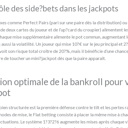
rôle des side?bets dans les jackpots
xes comme Perfect Pairs (pari sur une paire dès la distribution) o
e deux cartes du joueur et de l’up?card du croupier) alimentent le
Chaque mise supplémentaire alimente le pot commun, augmentant l
aussi la volatilité. Un joueur qui mise 10?€ sur le jeu principal et 2
voit son risque total croître de 20?%, mais il bénéficie d’une chanc
e de toucher un mini?jackpot dès que la paire apparaît.
ion optimale de la bankroll pour 
pot
ien structurée est la première défense contre le tilt et les pertes r
odes de mise, le Flat betting consiste à placer la même mise à ch
luctuations. Le système 1?3?2?6 augmente les mises après chaque vi