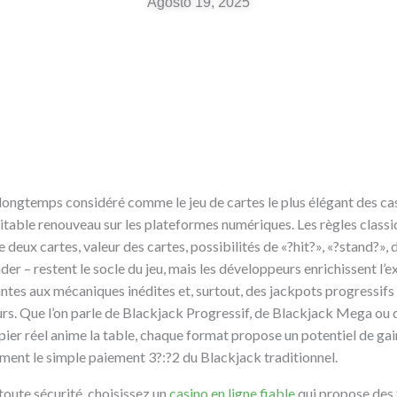
Agosto 19, 2025
 longtemps considéré comme le jeu de cartes le plus élégant des ca
itable renouveau sur les plateformes numériques. Les règles classi
e deux cartes, valeur des cartes, possibilités de «?hit?», «?stand?», 
nder – restent le socle du jeu, mais les développeurs enrichissent l’
ntes aux mécaniques inédites et, surtout, des jackpots progressifs 
urs. Que l’on parle de Blackjack Progressif, de Blackjack Mega ou 
upier réel anime la table, chaque format propose un potentiel de gai
ment le simple paiement 3?:?2 du Blackjack traditionnel.
toute sécurité, choisissez un
casino en ligne fiable
qui propose des 