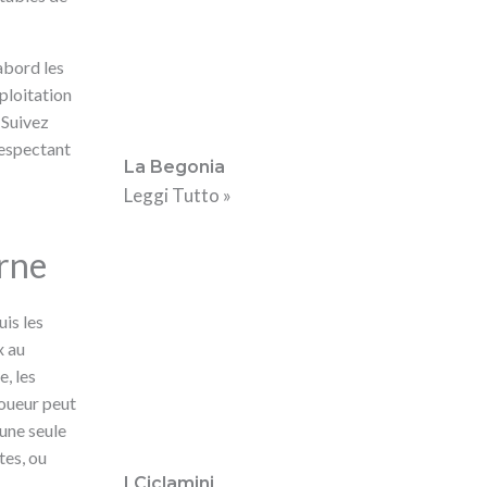
abord les
xploitation
 Suivez
respectant
La Begonia
Leggi Tutto »
rne
is les
x au
e, les
joueur peut
 une seule
tes, ou
I Ciclamini