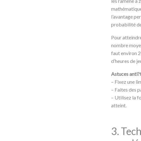
les ramène à z
mathématique,
l’avantage pe
probabilité d
Pour atteindre
nombre moyen 
faut environ 2
d’heures de je
Astuces anti?t
– Fixez une li
– Faites des 
– Utilisez la 
atteint.
3. Tec