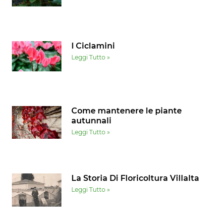
I Ciclamini
Leggi Tutto »
Come mantenere le piante
autunnali
Leggi Tutto »
La Storia Di Floricoltura Villalta
Leggi Tutto »