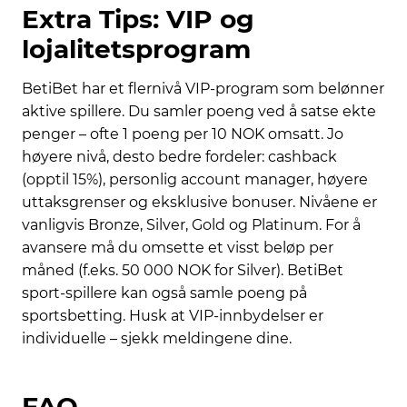
Extra Tips: VIP og
lojalitetsprogram
BetiBet har et flernivå VIP-program som belønner
aktive spillere. Du samler poeng ved å satse ekte
penger – ofte 1 poeng per 10 NOK omsatt. Jo
høyere nivå, desto bedre fordeler: cashback
(opptil 15%), personlig account manager, høyere
uttaksgrenser og eksklusive bonuser. Nivåene er
vanligvis Bronze, Silver, Gold og Platinum. For å
avansere må du omsette et visst beløp per
måned (f.eks. 50 000 NOK for Silver). BetiBet
sport-spillere kan også samle poeng på
sportsbetting. Husk at VIP-innbydelser er
individuelle – sjekk meldingene dine.
FAQ