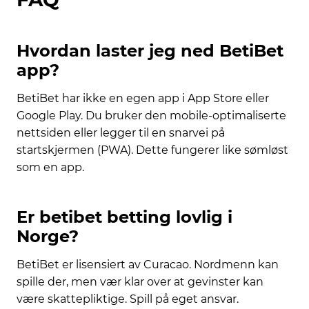
Hvordan laster jeg ned BetiBet
app?
BetiBet har ikke en egen app i App Store eller
Google Play. Du bruker den mobile-optimaliserte
nettsiden eller legger til en snarvei på
startskjermen (PWA). Dette fungerer like sømløst
som en app.
Er betibet betting lovlig i
Norge?
BetiBet er lisensiert av Curacao. Nordmenn kan
spille der, men vær klar over at gevinster kan
være skattepliktige. Spill på eget ansvar.