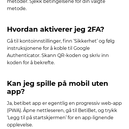
metoder. Sjekk betingelsene for din valgte
metode.
Hvordan aktiverer jeg 2FA?
Gå til kontoinnstillinger, finn ‘Sikkerhet’ og følg
instruksjonene for å koble til Google
Authenticator. Skann QR-koden og skriv inn
koden for å bekrefte.
Kan jeg spille på mobil uten
app?
Ja, betibet app er egentlig en progressiv web-app
(PWA). Åpne nettleseren, gå til BetiBet, og trykk
‘Legg til på startskjermen’ for en app-lignende
opplevelse.