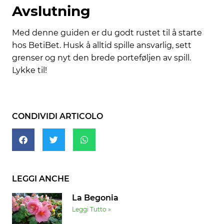
Avslutning
Med denne guiden er du godt rustet til å starte
hos BetiBet. Husk å alltid spille ansvarlig, sett
grenser og nyt den brede porteføljen av spill.
Lykke til!
CONDIVIDI ARTICOLO
LEGGI ANCHE
La Begonia
Leggi Tutto »