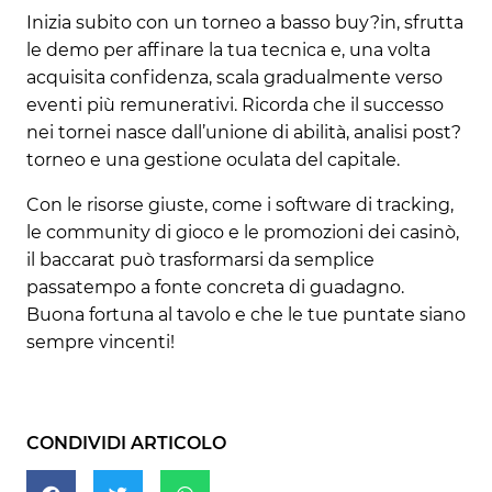
Inizia subito con un torneo a basso buy?in, sfrutta
le demo per affinare la tua tecnica e, una volta
acquisita confidenza, scala gradualmente verso
eventi più remunerativi. Ricorda che il successo
nei tornei nasce dall’unione di abilità, analisi post?
torneo e una gestione oculata del capitale.
Con le risorse giuste, come i software di tracking,
le community di gioco e le promozioni dei casinò,
il baccarat può trasformarsi da semplice
passatempo a fonte concreta di guadagno.
Buona fortuna al tavolo e che le tue puntate siano
sempre vincenti!
CONDIVIDI ARTICOLO