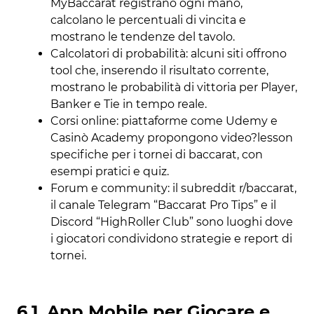
MyBaccarat registrano ogni mano,
calcolano le percentuali di vincita e
mostrano le tendenze del tavolo.
Calcolatori di probabilità: alcuni siti offrono
tool che, inserendo il risultato corrente,
mostrano le probabilità di vittoria per Player,
Banker e Tie in tempo reale.
Corsi online: piattaforme come Udemy e
Casinò Academy propongono video?lesson
specifiche per i tornei di baccarat, con
esempi pratici e quiz.
Forum e community: il subreddit r/baccarat,
il canale Telegram “Baccarat Pro Tips” e il
Discord “HighRoller Club” sono luoghi dove
i giocatori condividono strategie e report di
tornei.
6.1. App Mobile per Giocare e