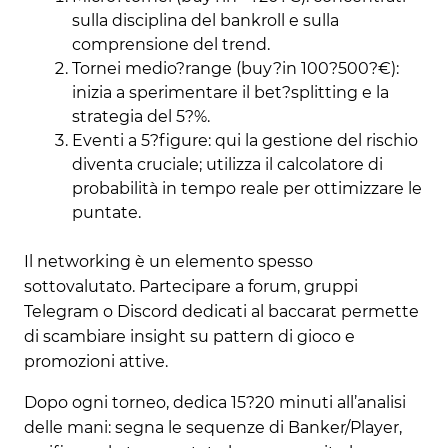
sulla disciplina del bankroll e sulla
comprensione del trend.
Tornei medio?range (buy?in 100?500?€):
inizia a sperimentare il bet?splitting e la
strategia del 5?%.
Eventi a 5?figure: qui la gestione del rischio
diventa cruciale; utilizza il calcolatore di
probabilità in tempo reale per ottimizzare le
puntate.
Il networking è un elemento spesso
sottovalutato. Partecipare a forum, gruppi
Telegram o Discord dedicati al baccarat permette
di scambiare insight su pattern di gioco e
promozioni attive.
Dopo ogni torneo, dedica 15?20 minuti all’analisi
delle mani: segna le sequenze di Banker/Player,