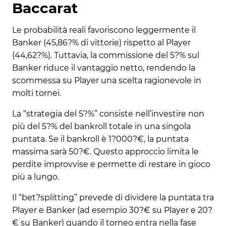
Baccarat
Le probabilità reali favoriscono leggermente il
Banker (45,86?% di vittorie) rispetto al Player
(44,62?%). Tuttavia, la commissione del 5?% sul
Banker riduce il vantaggio netto, rendendo la
scommessa su Player una scelta ragionevole in
molti tornei.
La “strategia del 5?%” consiste nell’investire non
più del 5?% del bankroll totale in una singola
puntata. Se il bankroll è 1?000?€, la puntata
massima sarà 50?€. Questo approccio limita le
perdite improvvise e permette di restare in gioco
più a lungo.
Il “bet?splitting” prevede di dividere la puntata tra
Player e Banker (ad esempio 30?€ su Player e 20?
€ su Banker) quando il torneo entra nella fase