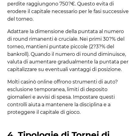
perdite raggiungono 750?€. Questo evita di
erodere il capitale necessario per le fasi successive
del torneo.
Adattare la dimensione della puntata al numero
di round rimanenti è cruciale. Nei primi 30?% del
torneo, mantieni puntate piccole (2?3?% del
bankroll). Quando il numero di round diminuisce,
valuta di aumentare gradualmente la puntata per
capitalizzare su eventuali vantaggi di posizione.
Molti casinò online offrono strumenti di auto?
esclusione temporanea, limiti di deposito
giornalieri e avvisi di spesa. Impostare questi
controlli aiuta a mantenere la disciplina e a
proteggere il capitale di gioco.
4. Tipologie di Tornei di