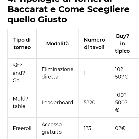
Baccarat e Come Scegliere
quello Giusto
Buy?
Tipo di
Numero
Modalità
in
torneo
di tavoli
tipico
Sit?
Eliminazione
10?
and?
1
diretta
50?€
Go
100?
Multi?
Leaderboard
5?20
500?
table
€
Accesso
Freeroll
1?3
0?€
gratuito