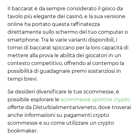
Il baccarat è da sempre considerato il gioco da
tavolo più elegante dei casinò, e la sua versione
online ha portato questa raffinatezza
direttamente sullo schermo del tuo computer o
smartphone. Tra le varie varianti disponibili, i
tornei di baccarat spiccano per la loro capacità di
mettere alla prova le abilità dei giocatori in un
contesto competitivo, offrendo al contempo la
possibilità di guadagnare premi sostanziosi in
tempi brevi.
Se desideri diversificare le tue scommesse, è
possibile esplorare le
scommesse sportive crypto
offerte da Disturbialimentariveneto, dove troverai
anche informazioni su pagamenti crypto
scommesse e su come utilizzare un crypto
bookmaker.