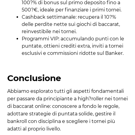
100?% di bonus sul primo deposito fino a
500?€, ideale per finanziare i primi tornei.
Cashback settimanale: recupera il 10?%
delle perdite nette sui giochi di baccarat,
reinvestibile nei tornei.
Programmi VIP: accumulando punti con le
puntate, ottieni crediti extra, inviti a tornei
esclusivi e commissioni ridotte sul Banker.
Conclusione
Abbiamo esplorato tutti gli aspetti fondamentali
per passare da principiante a high?roller nei tornei
di baccarat online: conoscere a fondo le regole,
adottare strategie di puntata solide, gestire il
bankroll con disciplina e scegliere i tornei più
adatti al proprio livello.