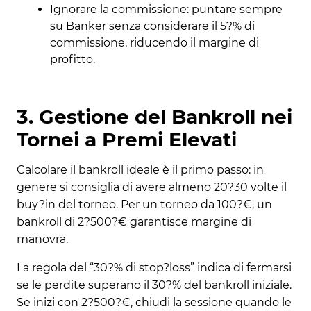
Ignorare la commissione: puntare sempre
su Banker senza considerare il 5?% di
commissione, riducendo il margine di
profitto.
3. Gestione del Bankroll nei
Tornei a Premi Elevati
Calcolare il bankroll ideale è il primo passo: in
genere si consiglia di avere almeno 20?30 volte il
buy?in del torneo. Per un torneo da 100?€, un
bankroll di 2?500?€ garantisce margine di
manovra.
La regola del “30?% di stop?loss” indica di fermarsi
se le perdite superano il 30?% del bankroll iniziale.
Se inizi con 2?500?€, chiudi la sessione quando le