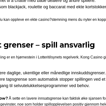
het til å chatte med både dealere og andre spillere.
 som blackjack, roulette og baccarat med ekte kortstokker
 du kan oppleve en ekte casino?stemning mens du nyter en kopp
t grenser – spill ansvarlig
ling er en hjørnestein i Lotteritilsynets regelverk. Kong Casino g
ere daglige, ukentlige eller månedlige innskuddsgrenser.
ere tapsgrense som automatisk stopper spillingen ved et 
lgang til selvutelukkelsesprogrammer ved behov.
now?
Å sette en lavere innsatsgrense kan faktisk øke sjansen fo
gevinster, noe som holder spillopplevelsen positiv gjennom hele