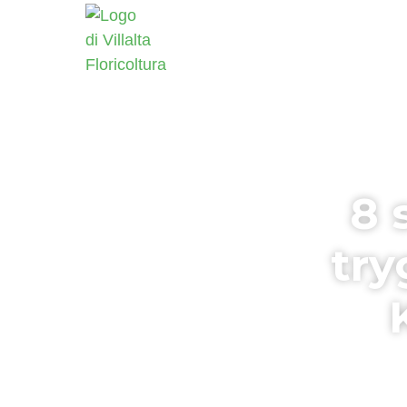
Vai
al
contenuto
8 
try