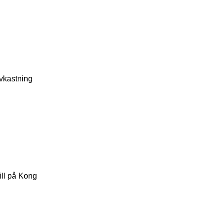
vkastning
ill på Kong