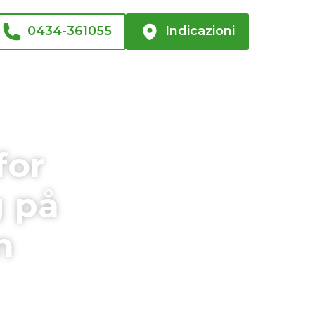
0434-361055
Indicazioni
for
g på
n