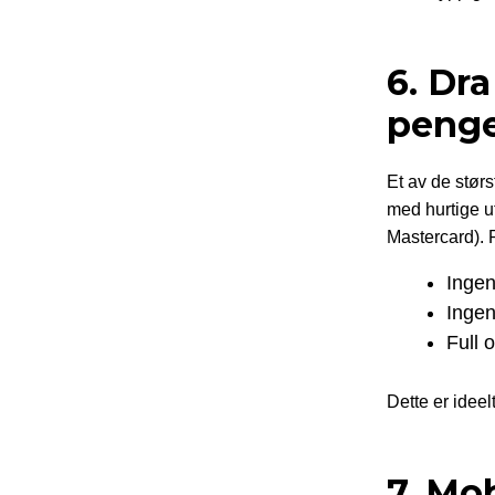
6. Dra
penge
Et av de stør
med hurtige u
Mastercard). 
Ingen
Ingen
Full 
Dette er ideel
7. Mob