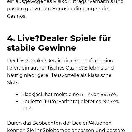
ein ausgewogenes Risiko?Ertrags?Verhältnis und
passen gut zu den Bonusbedingungen des
Casinos.
4. Live?Dealer Spiele für
stabile Gewinne
Der Live?Dealer?Bereich im Slotmafia Casino
liefert ein authentisches Casino?Erlebnis und
häufig niedrigere Hausvorteile als klassische
Slots.
Blackjack hat meist eine RTP von 99,5?%.
Roulette (Euro?Variante) bietet ca. 97,3?%
RTP.
Durch das Beobachten der Dealer?Aktionen
können Sie Ihr Spieltempo anpassen und bessere