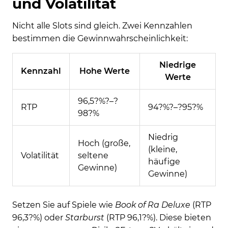
und Volatilität
Nicht alle Slots sind gleich. Zwei Kennzahlen
bestimmen die Gewinnwahrscheinlichkeit:
Niedrige
Kennzahl
Hohe Werte
Werte
96,5?%?–?
RTP
94?%?–?95?%
98?%
Niedrig
Hoch (große,
(kleine,
Volatilität
seltene
häufige
Gewinne)
Gewinne)
Setzen Sie auf Spiele wie
Book of Ra Deluxe
(RTP
96,3?%) oder
Starburst
(RTP 96,1?%). Diese bieten