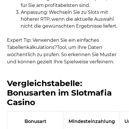
für Sie am profitabelsten sind.
Anpassung: Wechseln Sie zu Slots mit
höherer RTP, wenn die aktuelle Auswahl
nicht die gewünschten Ergebnisse liefert.
Expert Tip: Verwenden Sie ein einfaches
Tabellenkalkulations?Tool, um Ihre Daten
wöchentlich zu prüfen. So erkennen Sie Muster
und können gezielt Ihre Spielweise verfeinern.
Vergleichstabelle:
Bonusarten im Slotmafia
Casino
Bonusart
Mindesteinzahlung
U