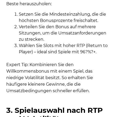
Beste herauszuholen:
Setzen Sie die Mindesteinzahlung, die die
höchsten Bonusprozente freischaltet.
Verteilen Sie den Bonus auf mehrere
Sitzungen, um die Umsatzanforderungen
zu strecken.
Wählen Sie Slots mit hoher RTP (Return to
Player) – ideal sind Spiele mit 96?%?+.
Expert Tip: Kombinieren Sie den
Willkommensbonus mit einem Spiel, das
niedrige Volatilität besitzt. So erhalten Sie
häufigere kleinere Gewinne, die die
Umsatzbedingungen schneller erfüllen.
3. Spielauswahl nach RTP